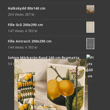
Halkskydd 80x140 cm
204 Views
287
kr
Fille Grå 200x290 cm
147 Views
4 783
kr
Fille Antracit 200x290 cm
144 Views
4 783
kr
Solvyn Mörkgrön Rund 240 cm Ryamatta
54 Views
1 871
kr