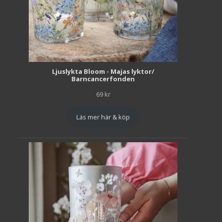
Ljuslykta Bloom - Majas lyktor/
Barncancerfonden
69
kr
Läs mer här & köp