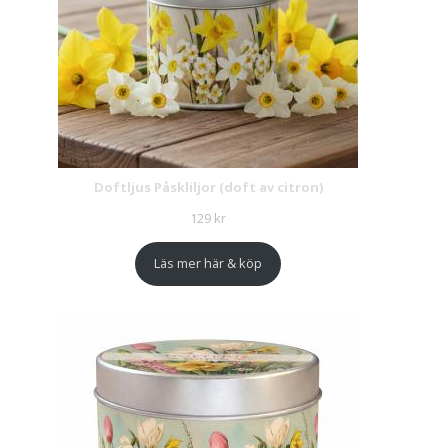
Doftljus Påskliljor (doft av citron)
129
kr
Läs mer här & köp