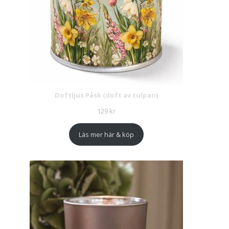
Doftljus Påsk (doft av tulpan)
129
kr
Läs mer här & köp