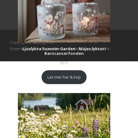
Copyright © Mattlagret.se
Ljuslykta Summer Garden - Majas lyktor/
Powered by WordPress
, Theme
i-craft
by TemplatesNext.
Barncancerfonden
99
kr
Läs mer här & köp