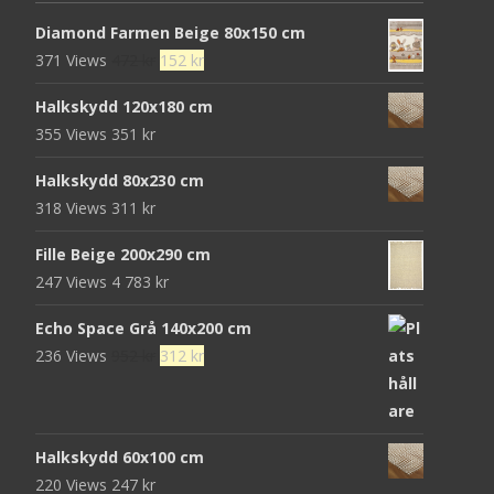
Diamond Farmen Beige 80x150 cm
Det
Det
371 Views
472
kr
152
kr
ursprungliga
nuvarande
Halkskydd 120x180 cm
priset
priset
355 Views
351
kr
var:
är:
472 kr.
152 kr.
Halkskydd 80x230 cm
318 Views
311
kr
Fille Beige 200x290 cm
247 Views
4 783
kr
Echo Space Grå 140x200 cm
Det
Det
236 Views
952
kr
312
kr
ursprungliga
nuvarande
priset
priset
var:
är:
Halkskydd 60x100 cm
952 kr.
312 kr.
220 Views
247
kr