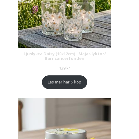
Ljuslykta Daisy (10x12cm) - Majas lyktor/
Barncancerfonden
139
kr
Läs mer här & köp