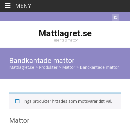
MENY
Mattlagret.se
Tusentals mattor
Bandkantade mattor
Mattlagret.se
>
Produkter
>
Mattor
>
Bandkantade mattor
Inga produkter hittades som motsvarar ditt val.
Mattor