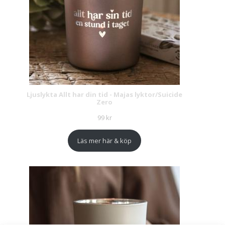
Ljuslykta Allt har din tid - Majas lyktor/Suicide
Zero
99
kr
Läs mer här & köp