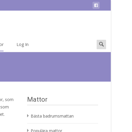
Search
or
Log In
for:
Mattor
tor, som
a som
et.
Bästa badrumsmattan
Populära mattor