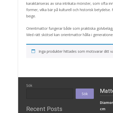
karaktäriseras av sina intrikata mönster, som ofta
former, vilka bär på kulturell och historisk betydelse.
beige.
Orientmattor fungerar både som praktiska golvbelägg
Med rätt skötsel kan orientmattor hålla i generationer
Inga produkter hittades som motsvarar ditt va
Sök
Matt
Sök
Diamon
Recent Posts
cm