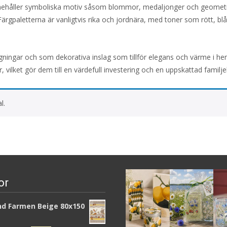
 innehåller symboliska motiv såsom blommor, medaljonger och geomet
 Färgpaletterna är vanligtvis rika och jordnära, med toner som rött, bl
ningar och som dekorativa inslag som tillför elegans och värme i h
, vilket gör dem till en värdefull investering och en uppskattad familj
l.
or
d Farmen Beige 80x150