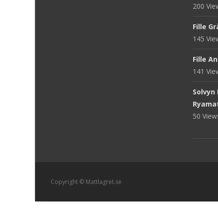
200 Vi
Fille G
145 Vi
Fille A
141 Vi
Solvyn
Ryama
50 Vie
Copyright © Mattlagret.se