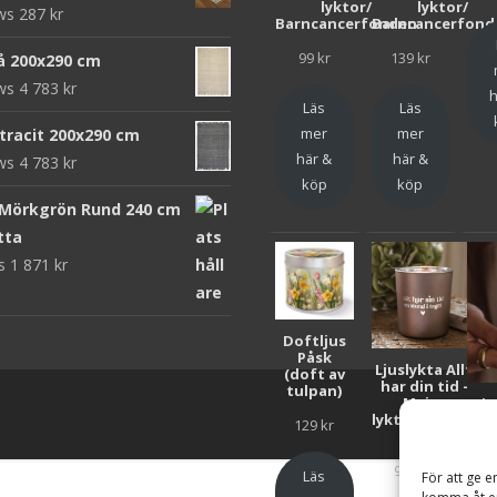
lyktor/
lyktor/
ews
287
kr
Barncancerfonden
Barncancerfond
99
kr
139
kr
rå 200x290 cm
ews
4 783
kr
h
Läs
Läs
mer
mer
ntracit 200x290 cm
här &
här &
ews
4 783
kr
köp
köp
 Mörkgrön Rund 240 cm
tta
ws
1 871
kr
Doftljus
Påsk
Ljuslykta Allt
(doft av
har din tid -
tulpan)
Majas
Lju
lyktor/Suicide
F
129
kr
Zero
Bar
99
kr
Läs
För att ge e