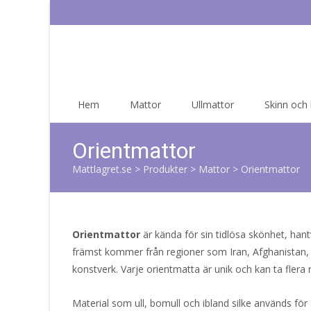
Skip
Hem
Mattor
Ullmattor
Skinn och
to
content
Orientmattor
Mattlagret.se
>
Produkter
>
Mattor
>
Orientmattor
Orientmattor
är kända för sin tidlösa skönhet, han
främst kommer från regioner som Iran, Afghanistan, 
konstverk. Varje orientmatta är unik och kan ta flera
Material som ull, bomull och ibland silke används för a