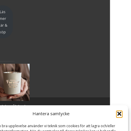
en
Läs
mer
är &
köp
slykta Älskade
Powered by WordPress
, Theme
i-craft
by TemplatesNext.
armor - Majas
Hantera samtycke
lyktor/
ncancerfonden
n bra upplevelse använder vi teknik som cookies för att lagra och/eller
99
kr