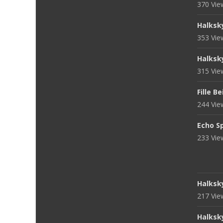
370 Vi
Halksk
353 Vi
Halksk
315 Vi
Fille B
244 Vi
Echo S
233 Vi
Halksk
217 Vi
Halksk