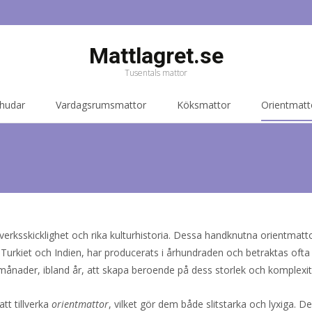
Mattlagret.se
Tusentals mattor
 hudar
Vardagsrumsmattor
Köksmattor
Orientmatt
tverksskicklighet och rika kulturhistoria. Dessa handknutna orientmat
Turkiet och Indien, har producerats i århundraden och betraktas oft
 månader, ibland år, att skapa beroende på dess storlek och komplexit
tt tillverka
orientmattor
, vilket gör dem både slitstarka och lyxiga. De