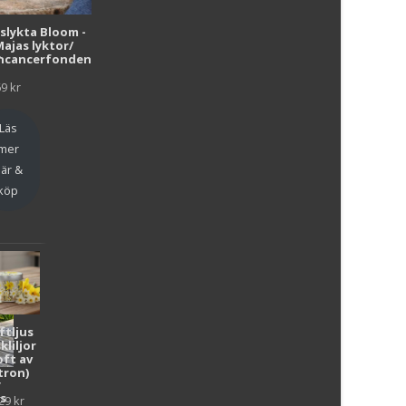
i
uslykta Bloom -
Majas lyktor/
r
ncancerfonden
69
kr
Läs
mer
är &
köp
ftljus
kliljor
oft av
tron)
y
as
29
kr