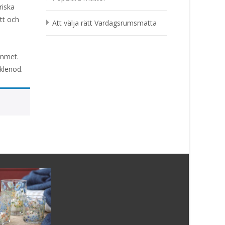
riska
ått och
Att välja rätt Vardagsrumsmatta
emmet.
eklenod.