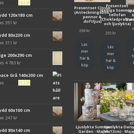
Det
Det
ews
472
kr
152
kr
Presentset
Presentset Citron
ursprungliga
nuvarande
Härliga Sommar 
Lj
(Anteckningsbok,
cellofan
ydd 120x180 cm
pennor &
priset
priset
(Chokladpraline
Bar
doftljus)
ews
351
kr
och ljuslykta)
var:
är:
269
kr
472 kr.
152 kr.
255
kr
ydd 80x230 cm
ews
311
kr
Läs
Läs
mer
mer
eige 200x290 cm
h
här &
här &
ews
4 783
kr
köp
köp
pace Grå 140x200 cm
Det
Det
ews
952
kr
312
kr
ursprungliga
nuvarande
priset
priset
var:
är:
Do
ydd 60x100 cm
952 kr.
312 kr.
Pås
ews
247
kr
(d
ci
Ljuslykta Summer
Ljuslykta Dais
ydd 80x140 cm
Garden - Majas
(10x12cm) - Maj
1