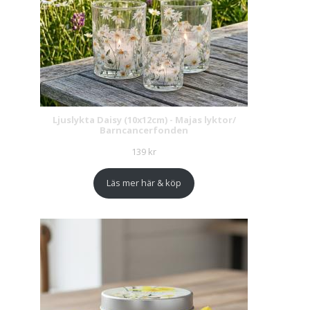
Ljuslykta Daisy (10x12cm) - Majas lyktor/
Barncancerfonden
139
kr
Läs mer här & köp