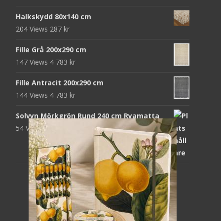
Halkskydd 80x140 cm
204 Views
287
kr
Fille Grå 200x290 cm
147 Views
4 783
kr
Fille Antracit 200x290 cm
144 Views
4 783
kr
Solvyn Mörkgrön Rund 240 cm Ryamatta
54 Views
1 871
kr