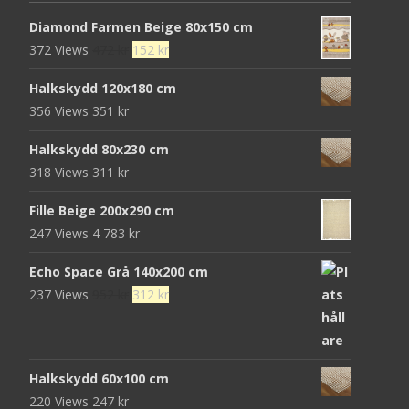
Diamond Farmen Beige 80x150 cm
Det
Det
372 Views
472
kr
152
kr
ursprungliga
nuvarande
Halkskydd 120x180 cm
priset
priset
356 Views
351
kr
var:
är:
472 kr.
152 kr.
Halkskydd 80x230 cm
318 Views
311
kr
Fille Beige 200x290 cm
247 Views
4 783
kr
Echo Space Grå 140x200 cm
Det
Det
237 Views
952
kr
312
kr
ursprungliga
nuvarande
priset
priset
var:
är:
Halkskydd 60x100 cm
952 kr.
312 kr.
220 Views
247
kr