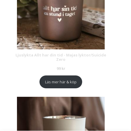
Ljuslykta Allt har din tid - Majas lyktor/Suicide
Zero
99
kr
Läs mer här & köp