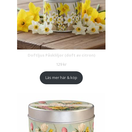
Doftljus Påskliljor (doft av citron)
129
kr
Läs mer här & köp