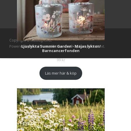
Copyright © Mattlagret.se
Ljuslykta Summer Garden - Majas lyktor/
Powered by WordPress
, Theme
i-craft
by TemplatesNext.
Barncancerfonden
99
kr
Läs mer här & köp