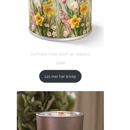
Doftljus Påsk (doft av tulpan)
129
kr
Läs mer här & köp