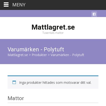
MENY
Mattlagret.se
Tusentals mattor
Varumärken - Polytuft
Mattlagret.se
>
Produkter
>
Varumärken - Polytuft
Inga produkter hittades som motsvarar ditt val.
Mattor