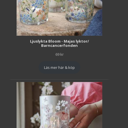
Ljuslykta Bloom - Majas lyktor/
Barncancerfonden
69
kr
Läs mer här & köp