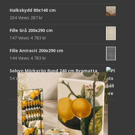
Halkskydd 80x140 cm
204 Views
287
kr
Fille Grå 200x290 cm
147 Views
4 783
kr
Fille Antracit 200x290 cm
144 Views
4 783
kr
Solvyn Mörkgrön Rund 240 cm Ryamatta
54 Views
1 871
kr