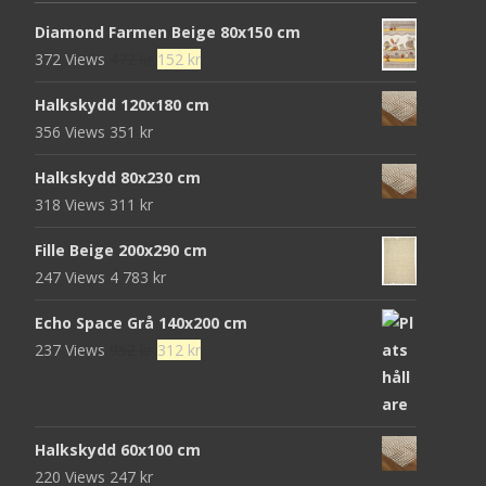
Diamond Farmen Beige 80x150 cm
Det
Det
372 Views
472
kr
152
kr
ursprungliga
nuvarande
Halkskydd 120x180 cm
priset
priset
356 Views
351
kr
var:
är:
472 kr.
152 kr.
Halkskydd 80x230 cm
318 Views
311
kr
Fille Beige 200x290 cm
247 Views
4 783
kr
Echo Space Grå 140x200 cm
Det
Det
237 Views
952
kr
312
kr
ursprungliga
nuvarande
priset
priset
var:
är:
Halkskydd 60x100 cm
952 kr.
312 kr.
220 Views
247
kr