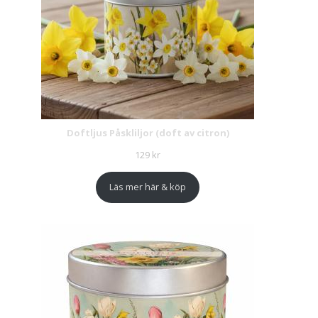
Doftljus Påskliljor (doft av citron)
129
kr
Läs mer här & köp