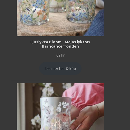
Ljuslykta Bloom - Majas lyktor/
Barncancerfonden
69
kr
Läs mer här & köp