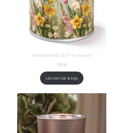
Doftljus Påsk (doft av tulpan)
129
kr
Läs mer här & köp