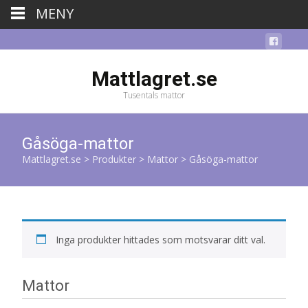
MENY
Mattlagret.se
Tusentals mattor
Gåsöga-mattor
Mattlagret.se
>
Produkter
>
Mattor
>
Gåsöga-mattor
Inga produkter hittades som motsvarar ditt val.
Mattor