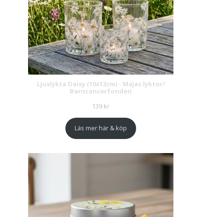
Ljuslykta Daisy (10x12cm) - Majas lyktor/
Barncancerfonden
139
kr
Läs mer här & köp