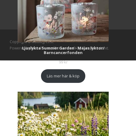
Copyright © Mattlagret.se
Ljuslykta Summer Garden - Majas lyktor/
Powered by WordPress
, Theme
i-craft
by TemplatesNext.
Barncancerfonden
99
kr
Läs mer här & köp