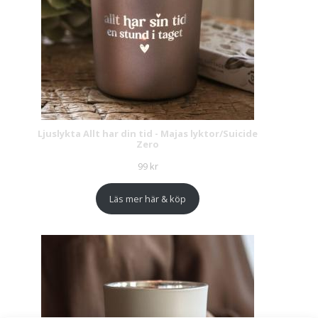
Ljuslykta Allt har din tid - Majas lyktor/Suicide
Zero
99
kr
Läs mer här & köp