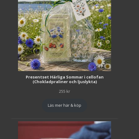
Presentset Härliga Sommar i cellofan
(Chokladpraliner och ljuslykta)
255
kr
Läs mer här & köp