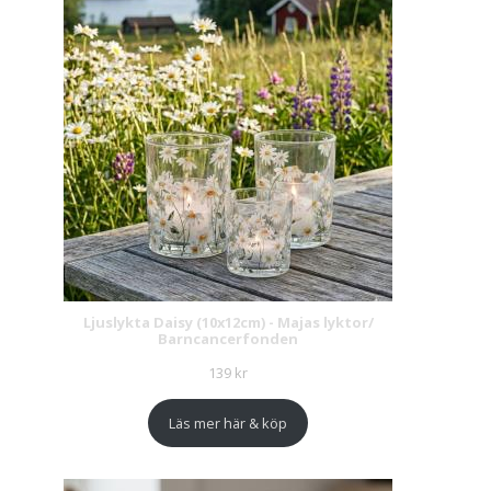
Ljuslykta Daisy (10x12cm) - Majas lyktor/
Barncancerfonden
139
kr
Läs mer här & köp