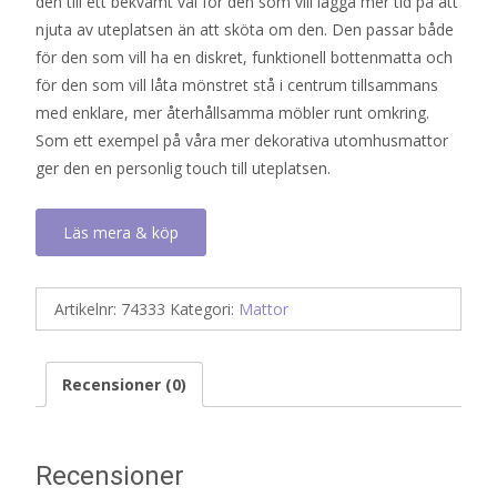
den till ett bekvämt val för den som vill lägga mer tid på att
njuta av uteplatsen än att sköta om den. Den passar både
för den som vill ha en diskret, funktionell bottenmatta och
för den som vill låta mönstret stå i centrum tillsammans
med enklare, mer återhållsamma möbler runt omkring.
Som ett exempel på våra mer dekorativa utomhusmattor
ger den en personlig touch till uteplatsen.
Läs mera & köp
Artikelnr:
74333
Kategori:
Mattor
Recensioner (0)
Recensioner