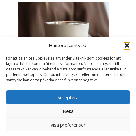
Hantera samtycke
För att ge en bra upplevelse använder vi teknik som cookies för att
lagra och/eller komma åt enhetsinformation. När du samtycker till
dessa tekniker kan vi behandla data som surfbeteende eller unika ID:n
på denna webbplats. Om du inte samtycker eller om du återkallar ditt
samtycke kan detta påverka vissa funktioner negativt.
Acceptera
Ljuslykta Älskade Farmor - Majas lyktor/
Barncancerfonden
Neka
99
kr
Visa preferenser
Läs mer här & köp