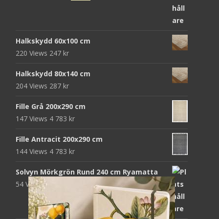
ursprungliga
nuvarande
priset
priset
var:
är:
Halkskydd 60x100 cm
952 kr.
312 kr.
220 Views
247
kr
Halkskydd 80x140 cm
204 Views
287
kr
Fille Grå 200x290 cm
147 Views
4 783
kr
Fille Antracit 200x290 cm
144 Views
4 783
kr
Solvyn Mörkgrön Rund 240 cm Ryamatta
54 Views
1 871
kr