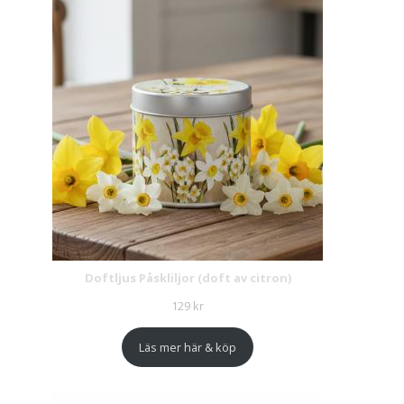
Doftljus Påskliljor (doft av citron)
129
kr
Läs mer här & köp