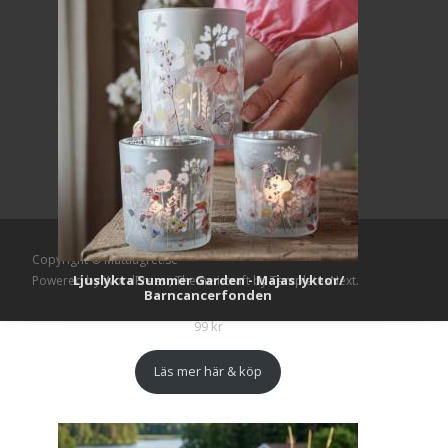
Copyright © Mattlagret.se
Ljuslykta Summer Garden - Majas lyktor/
Powered by WordPress
, Theme
i-craft
by TemplatesNext.
Barncancerfonden
99
kr
Läs mer här & köp