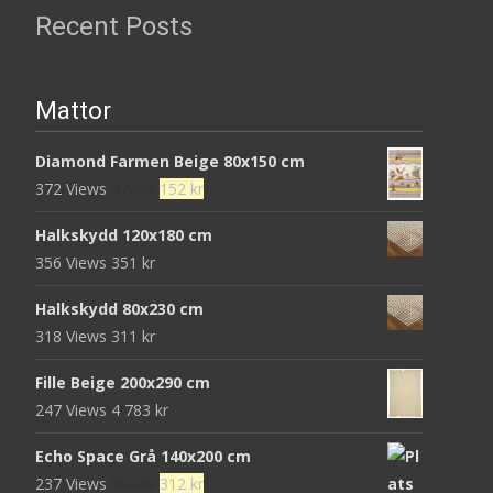
Recent Posts
Mattor
Diamond Farmen Beige 80x150 cm
Det
Det
372 Views
472
kr
152
kr
ursprungliga
nuvarande
Halkskydd 120x180 cm
priset
priset
356 Views
351
kr
var:
är:
472 kr.
152 kr.
Halkskydd 80x230 cm
318 Views
311
kr
Fille Beige 200x290 cm
247 Views
4 783
kr
Echo Space Grå 140x200 cm
Det
Det
237 Views
952
kr
312
kr