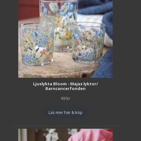
Ljuslykta Bloom - Majas lyktor/
Barncancerfonden
69
kr
Läs mer här & köp