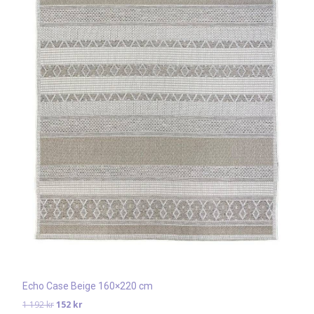
Echo Case Beige 160×220 cm
Det
Det
1 192
kr
152
kr