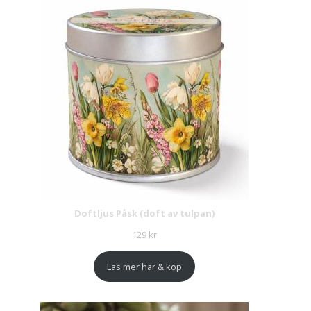
Doftljus Påsk (doft av tulpan)
129
kr
Läs mer här & köp