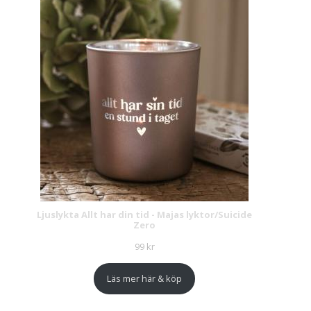
Ljuslykta Allt har din tid - Majas lyktor/Suicide
Zero
99
kr
Läs mer här & köp