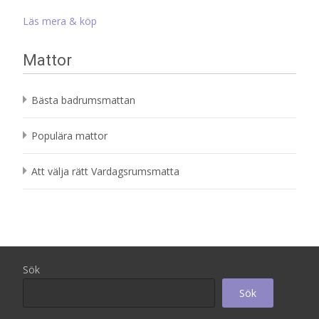
ursprungliga
nuvarande
priset
priset
Läs mera & köp
var:
är:
1
152 kr.
Mattor
192 kr.
Bästa badrumsmattan
Populära mattor
Att välja rätt Vardagsrumsmatta
Sök
Sök