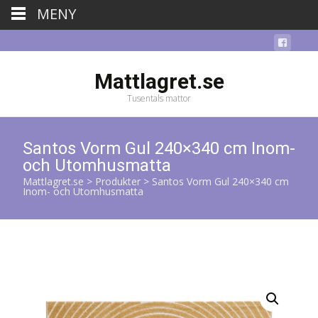
MENY
Mattlagret.se
Tusentals mattor
Santos Vorm Gul 240×340 cm Inom-
och Utomhusmatta
Mattlagret.se
>
Produkter
>
Santos Vorm Gul 240×340 cm
Inom- och Utomhusmatta