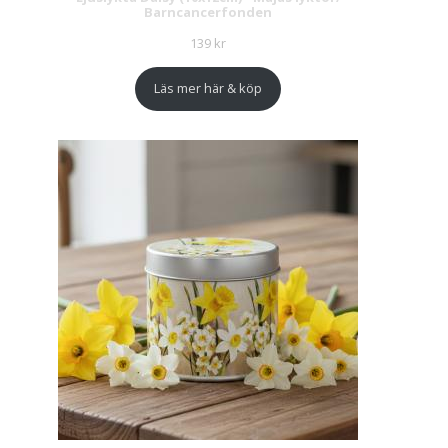
Barncancerfonden
139
kr
Läs mer här & köp