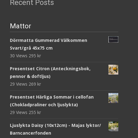
Recent Posts
Mattor
Dörrmatta Gummerad Välkommen
Svart/grå 45x75 cm
30 Views
295
kr
Presentset Citron (Anteckningsbok,
pennor & doftljus)
29 Views
269
kr
Presentset Härliga Sommar i cellofan
(Chokladpraliner och ljuslykta)
29 Views
255
kr
Ljuslykta Daisy (10x12cm) - Majas lyktor/
Barncancerfonden