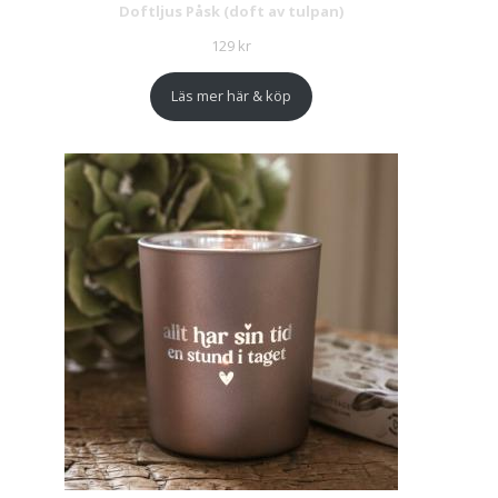
Doftljus Påsk (doft av tulpan)
129
kr
Läs mer här & köp