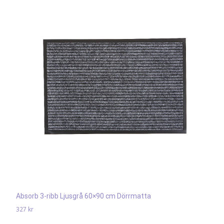
Absorb 3-ribb Ljusgrå 60×90 cm Dörrmatta
327
kr