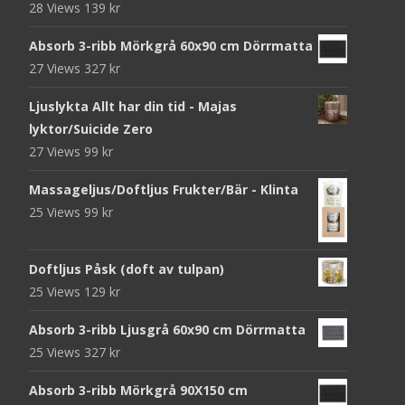
28 Views
139
kr
Absorb 3-ribb Mörkgrå 60x90 cm Dörrmatta
27 Views
327
kr
Ljuslykta Allt har din tid - Majas
lyktor/Suicide Zero
27 Views
99
kr
Massageljus/Doftljus Frukter/Bär - Klinta
25 Views
99
kr
Doftljus Påsk (doft av tulpan)
25 Views
129
kr
Absorb 3-ribb Ljusgrå 60x90 cm Dörrmatta
25 Views
327
kr
Absorb 3-ribb Mörkgrå 90X150 cm