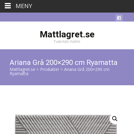
MENY
Mattlagret.se
Tusentals mattor
Ariana Grå 200×290 cm Ryamatta
Mattlagret.se
>
Produkter
>
Ariana Grå 200×290 cm
Ryamatta