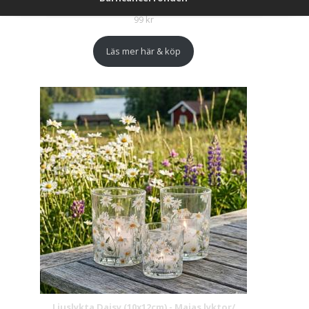
99
kr
Läs mer här & köp
Ljuslykta Daisy (10x12cm) - Majas lyktor/