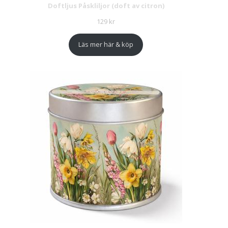
Doftljus Påskliljor (doft av citron)
129
kr
Läs mer här & köp