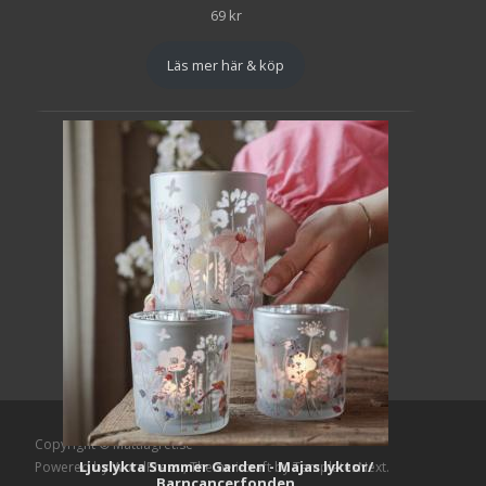
69
kr
Läs mer här & köp
Copyright © Mattlagret.se
Ljuslykta Summer Garden - Majas lyktor/
Powered by WordPress
, Theme
i-craft
by TemplatesNext.
Barncancerfonden