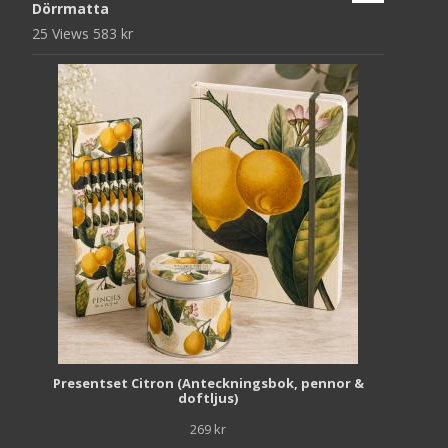
Dörrmatta
25 Views
583
kr
Presentset Citron (Anteckningsbok, pennor &
doftljus)
269
kr