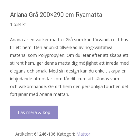
Ariana Grå 200×290 cm Ryamatta
1 534
kr
Ariana är en vacker matta i Grå som kan förvandla ditt hus
till ett hem. Den är unikt tillverkad av högkvalitativa
material som Polypropylen. Om du letar efter att skapa ett
stilrent hem, ger denna matta dig möjlighet att inreda med
elegans och smak. Med sin design kan du enkelt skapa en
inbjudande atmosfär som får ditt rum att kännas varmt
och välkomnande. Ge ditt hem den personliga touchen det
förtjänar med Ariana mattan.
Läs mera & köp
Artikelnr:
61246-106
Kategori:
Mattor