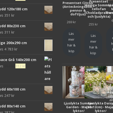
Presentset
Presentset Citron
ursprungliga
nuvarande
Härliga Sommar 
Lj
(Anteckningsbok,
cellofan
ydd 120x180 cm
pennor &
priset
priset
(Chokladpraline
Bar
doftljus)
ews
351
kr
och ljuslykta)
var:
är:
269
kr
472 kr.
152 kr.
255
kr
ydd 80x230 cm
ews
311
kr
Läs
Läs
mer
mer
eige 200x290 cm
h
här &
här &
ews
4 783
kr
köp
köp
pace Grå 140x200 cm
Det
Det
ews
952
kr
312
kr
ursprungliga
nuvarande
priset
priset
var:
är:
Do
ydd 60x100 cm
952 kr.
312 kr.
Pås
ews
247
kr
(d
ci
Ljuslykta Summer
Ljuslykta Dais
ydd 80x140 cm
Garden - Majas
(10x12cm) - Maj
1
lyktor/
lyktor/
ews
287
kr