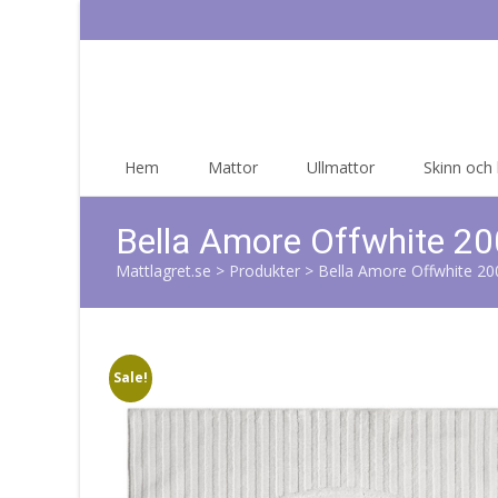
Skip
Hem
Mattor
Ullmattor
Skinn och
to
content
Bella Amore Offwhite 2
Mattlagret.se
>
Produkter
>
Bella Amore Offwhite 2
Sale!