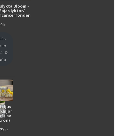
i
uslykta Bloom -
Majas lyktor/
r
ncancerfonden
69
kr
Läs
mer
är &
köp
ftljus
kliljor
oft av
tron)
y
as
29
kr