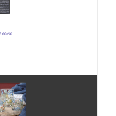
rå 60×90
Pinmat Hi-Low 45×75 cm
Absorb 3-ribb Mörkgr
Dörrmatta
90X150 cm Dörrmat
247
kr
583
kr
Läs mera & köp
Läs mera & köp