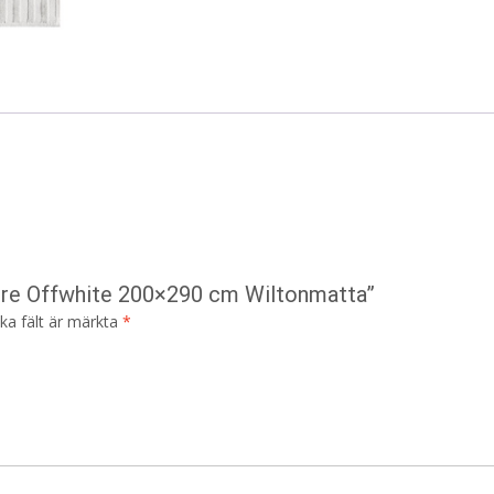
more Offwhite 200×290 cm Wiltonmatta”
ska fält är märkta
*