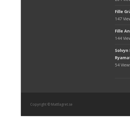
Fille G
147 Vi
Fille A
144 Vi
Solvyn
Ryama
54 Vie
Copyright © Mattlagret.se