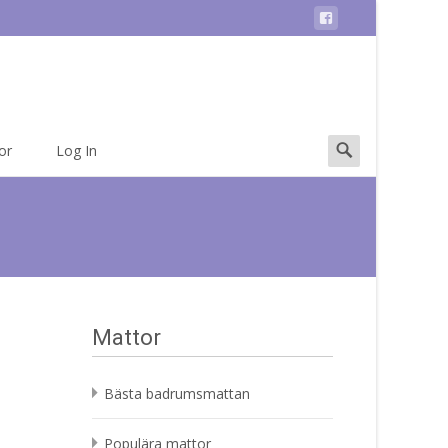
Search
or
Log In
for:
Mattor
Bästa badrumsmattan
Populära mattor