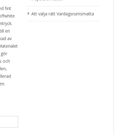
d fint
Att välja rätt Vardagsrumsmatta
offwhite
intryck.
ill en
rkad av
Materialet
 gör
s och
len,
llerad
en.