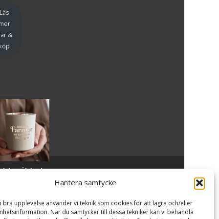
en
Läs
mer
är &
köp
slykta Älskade
Powered by WordPress
, Theme
i-craft
by TemplatesNext.
armor - Majas
Hantera samtycke
lyktor/
ncancerfonden
n bra upplevelse använder vi teknik som cookies för att lagra och/eller
99
kr
hetsinformation. När du samtycker till dessa tekniker kan vi behandla