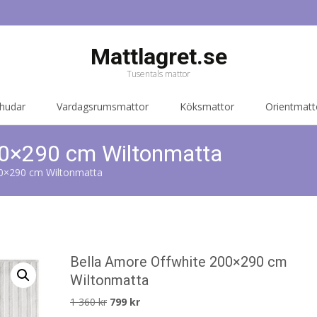
Mattlagret.se
Tusentals mattor
 hudar
Vardagsrumsmattor
Köksmattor
Orientmatt
00×290 cm Wiltonmatta
00×290 cm Wiltonmatta
Bella Amore Offwhite 200×290 cm
Wiltonmatta
Det
Det
1 360
kr
799
kr