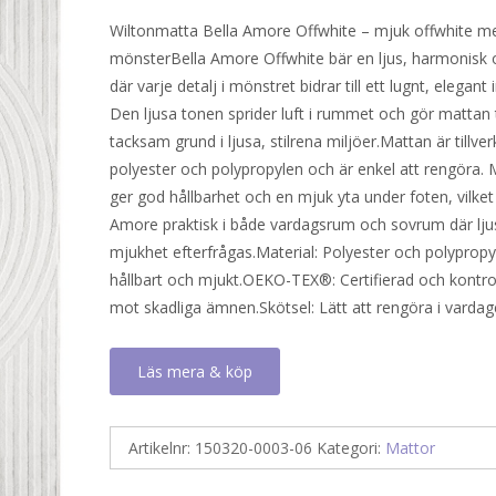
ursprungliga
nuvarande
Wiltonmatta Bella Amore Offwhite – mjuk offwhite me
priset
priset
mönsterBella Amore Offwhite bär en ljus, harmonisk 
var:
är:
där varje detalj i mönstret bidrar till ett lugnt, elegant 
1
799 kr.
Den ljusa tonen sprider luft i rummet och gör mattan t
360 kr.
tacksam grund i ljusa, stilrena miljöer.Mattan är tillve
polyester och polypropylen och är enkel att rengöra. 
ger god hållbarhet och en mjuk yta under foten, vilket
Amore praktisk i både vardagsrum och sovrum där lju
mjukhet efterfrågas.Material: Polyester och polypropy
hållbart och mjukt.OEKO-TEX®: Certifierad och kontro
mot skadliga ämnen.Skötsel: Lätt att rengöra i vardag
Läs mera & köp
Artikelnr:
150320-0003-06
Kategori:
Mattor