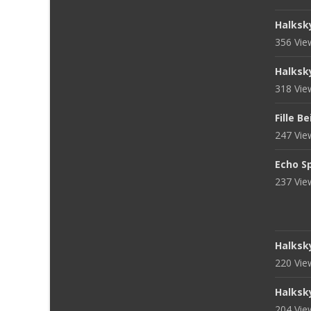
Halksk
356 Vi
Halksk
318 Vi
Fille B
247 Vi
Echo S
237 Vi
Halksk
220 Vi
Halksk
204 Vi