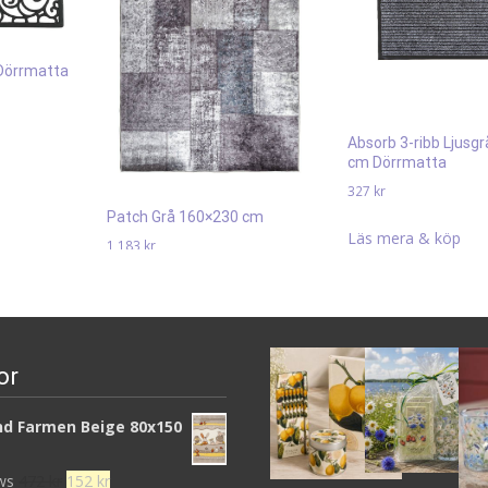
 Dörrmatta
de
Absorb 3-ribb Ljusg
cm Dörrmatta
327
kr
Patch Grå 160×230 cm
Läs mera & köp
1 183
kr
Läs mera & köp
or
d Farmen Beige 80x150
Det
Det
ews
472
kr
152
kr