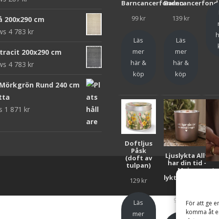
Barncancerfonden
Barncancerfond
99
kr
139
kr
rå 200x290 cm
ews
4 783
kr
h
Läs
Läs
mer
mer
ntracit 200x290 cm
här &
här &
ews
4 783
kr
köp
köp
 Mörkgrön Rund 240 cm
tta
ws
1 871
kr
Doftljus
Påsk
Ljuslykta Allt
(doft av
har din tid -
tulpan)
Majas
Lju
lyktor/Suicide
F
129
kr
Zero
Bar
99
kr
Läs
För att ge e
komma åt en
mer