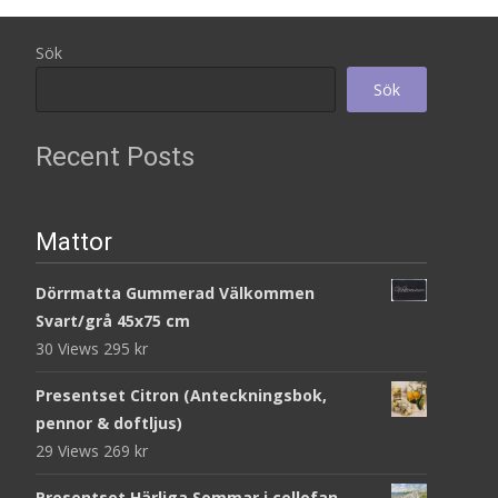
Sök
Sök
Recent Posts
Mattor
Dörrmatta Gummerad Välkommen
Svart/grå 45x75 cm
30 Views
295
kr
Presentset Citron (Anteckningsbok,
pennor & doftljus)
29 Views
269
kr
Presentset Härliga Sommar i cellofan