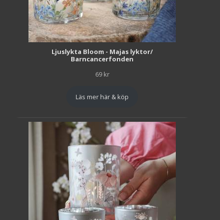
Ljuslykta Bloom - Majas lyktor/
Barncancerfonden
69
kr
Läs mer här & köp