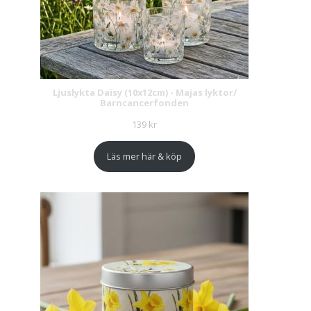
Ljuslykta Daisy (10x12cm) - Majas lyktor/
Barncancerfonden
139
kr
Läs mer här & köp