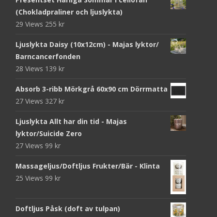
(Chokladpraliner och ljuslykta)
29 Views
255
kr
Ljuslykta Daisy (10x12cm) - Majas lyktor/
Barncancerfonden
28 Views
139
kr
Absorb 3-ribb Mörkgrå 60x90 cm Dörrmatta
27 Views
327
kr
Ljuslykta Allt har din tid - Majas
lyktor/Suicide Zero
27 Views
99
kr
Massageljus/Doftljus Frukter/Bär - Klinta
25 Views
99
kr
Doftljus Påsk (doft av tulpan)