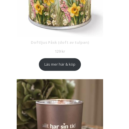
Doftljus Påsk (doft av tulpan)
129
kr
Läs mer här & köp