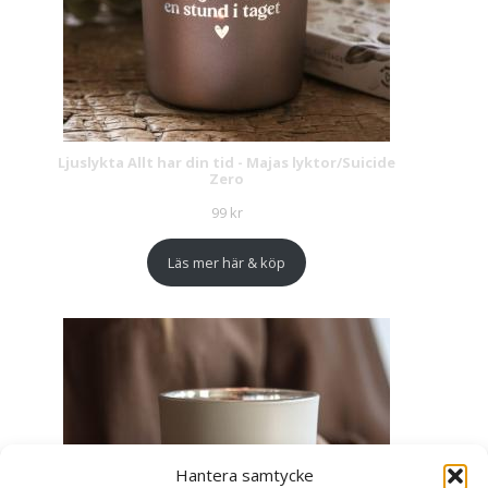
Ljuslykta Allt har din tid - Majas lyktor/Suicide
Zero
99
kr
Läs mer här & köp
Hantera samtycke