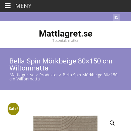
MENY
Mattlagret.se
Tusentals mattor
Bella Spin Mörkbeige 80×150 cm
Wiltonmatta
Mattlagret.se
>
Produkter
>
Bella Spin Mörkbeige 80×150
cm Wiltonmatta
Sale!