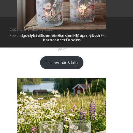
Copyright © Mattlagret.se
Ljuslykta Summer Garden - Majas lyktor/
Powered by WordPress
, Theme
i-craft
by TemplatesNext.
Barncancerfonden
99
kr
Läs mer här & köp