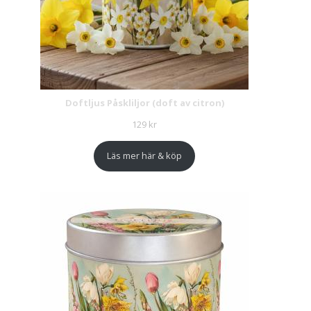
Doftljus Påskliljor (doft av citron)
129
kr
Läs mer här & köp