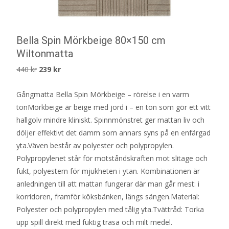
Bella Spin Mörkbeige 80×150 cm
Wiltonmatta
Det
Det
440
kr
239
kr
ursprungliga
nuvarande
Gångmatta Bella Spin Mörkbeige – rörelse i en varm
priset
priset
tonMörkbeige är beige med jord i – en ton som gör ett vitt
var:
är:
hallgolv mindre kliniskt. Spinnmönstret ger mattan liv och
440 kr.
239 kr.
döljer effektivt det damm som annars syns på en enfärgad
yta.Väven består av polyester och polypropylen.
Polypropylenet står för motståndskraften mot slitage och
fukt, polyestern för mjukheten i ytan. Kombinationen är
anledningen till att mattan fungerar där man går mest: i
korridoren, framför köksbänken, längs sängen.Material:
Polyester och polypropylen med tålig yta.Tvättråd: Torka
upp spill direkt med fuktig trasa och milt medel.