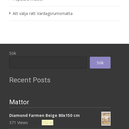
Att välja rätt Vardagsrumsmatta
Sök
Sök
Recent Posts
Mattor
Diamond Farmen Beige 80x150 cm
Det
Det
371 Views
472
kr
152
kr