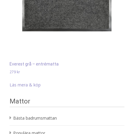
Everest grå – entrématta
279
kr
Läs mera & köp
Mattor
Bästa badrumsmattan
Populära mattor