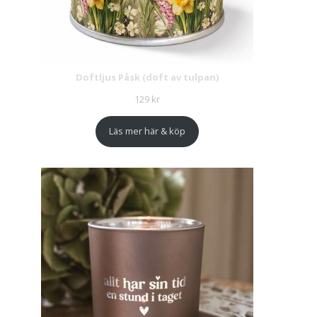
Doftljus Påsk (doft av tulpan)
129
kr
Läs mer här & köp