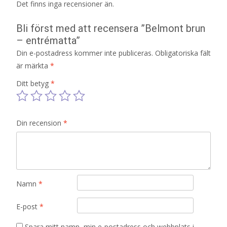
Det finns inga recensioner än.
Bli först med att recensera ”Belmont brun
– entrématta”
Din e-postadress kommer inte publiceras.
Obligatoriska fält
är märkta
*
Ditt betyg
*
Din recension
*
Namn
*
E-post
*
Spara mitt namn, min e-postadress och webbplats i