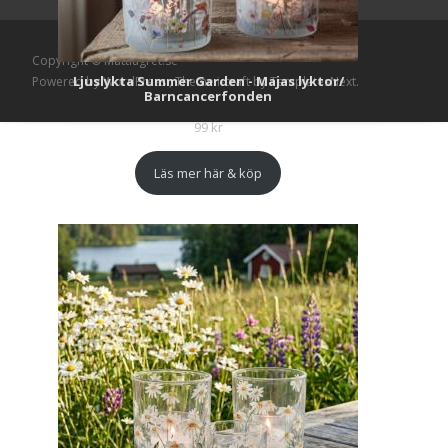
Copyright © Mattlagret.se
Ljuslykta Summer Garden - Majas lyktor/
Powered by WordPress
, Theme
i-craft
by TemplatesNext.
Barncancerfonden
99
kr
Läs mer här & köp