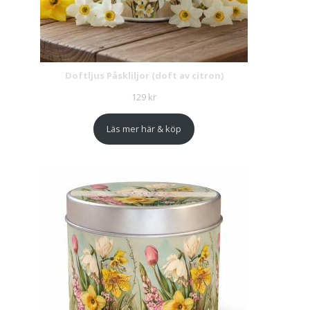
Doftljus Påskliljor (doft av citron)
129
kr
Läs mer här & köp