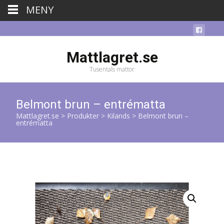
MENY
Mattlagret.se
Tusentals mattor
Belmont brun – entrématta
Mattlagret.se
>
Produkter
>
Kilands
>
Belmont brun –
entrématta