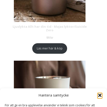
Ljuslykta Allt har din tid - Majas lyktor/Suicide
Zero
99
kr
Läs mer här & köp
Hantera samtycke
För att ge en bra upplevelse använder vi teknik som cookies för att