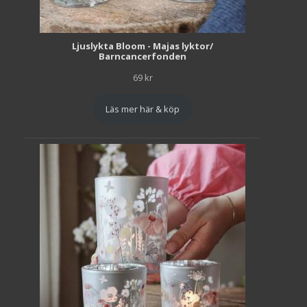
Ljuslykta Bloom - Majas lyktor/
Barncancerfonden
69
kr
Läs mer här & köp