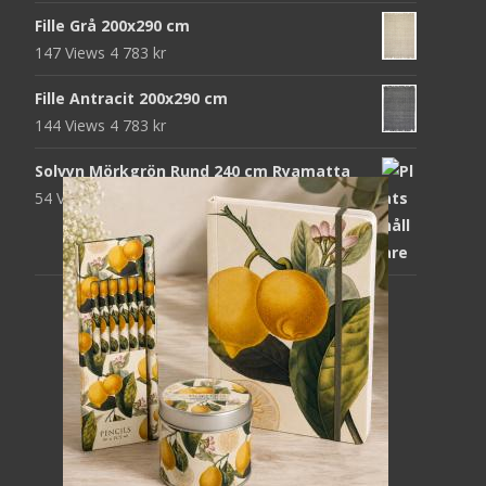
Fille Grå 200x290 cm
147 Views
4 783
kr
Fille Antracit 200x290 cm
144 Views
4 783
kr
Solvyn Mörkgrön Rund 240 cm Ryamatta
54 Views
1 871
kr