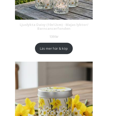
Ljuslykta Daisy (10x12cm) - Majas lyktor/
Barncancerfonden
139
kr
Läs mer här & köp