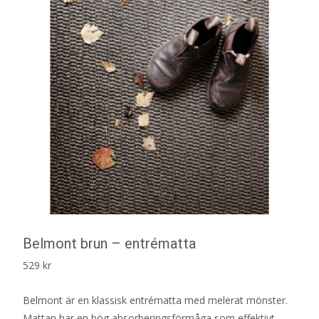
Belmont brun – entrématta
529
kr
Belmont är en klassisk entrématta med melerat mönster.
Mattan har en hög absorberingsförmåga som effektivt