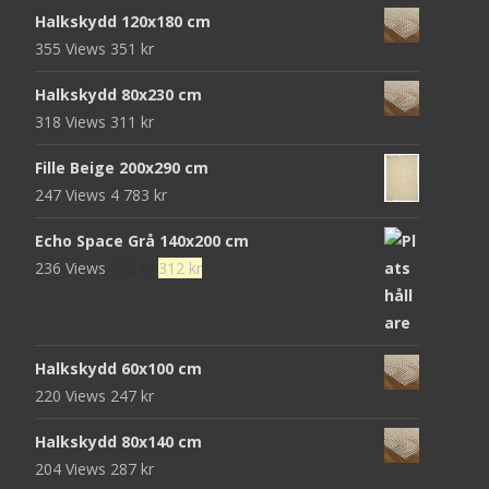
ursprungliga
nuvarande
Halkskydd 120x180 cm
priset
priset
355 Views
351
kr
var:
är:
472 kr.
152 kr.
Halkskydd 80x230 cm
318 Views
311
kr
Fille Beige 200x290 cm
247 Views
4 783
kr
Echo Space Grå 140x200 cm
Det
Det
236 Views
952
kr
312
kr
ursprungliga
nuvarande
priset
priset
var:
är:
Halkskydd 60x100 cm
952 kr.
312 kr.
220 Views
247
kr
Halkskydd 80x140 cm
204 Views
287
kr