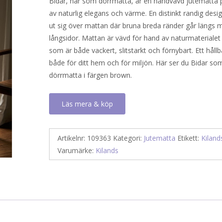
Bidar, här som dörrmatta, är en handvävd jutematta 
priset
priset
av naturlig elegans och värme. En distinkt randig desi
var:
är:
ut sig över mattan där bruna breda ränder går längs 
199 kr.
60 kr.
långsidor. Mattan är vävd för hand av naturmaterialet 
som är både vackert, slitstarkt och förnybart. Ett hållb
både för ditt hem och för miljön. Här ser du Bidar so
dörrmatta i färgen brown.
Läs mera & köp
Artikelnr:
109363
Kategori:
Jutematta
Etikett:
Kiland
Varumärke:
Kilands