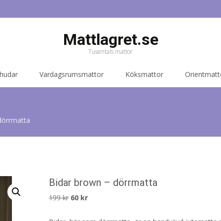
Mattlagret.se
Tusentals mattor
 hudar
Vardagsrumsmattor
Köksmattor
Orientmatt
dörrmatta
Bidar brown – dörrmatta
Det
Det
199
kr
60
kr
ursprungliga
nuvarande