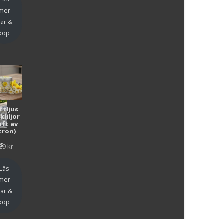
mer
är &
köp
ftljus
kliljor
oft av
tron)
y
as
29
kr
en
Läs
mer
är &
köp