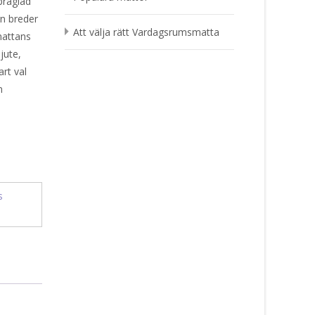
präglad
gn breder
Att välja rätt Vardagsrumsmatta
mattans
jute,
art val
m
s