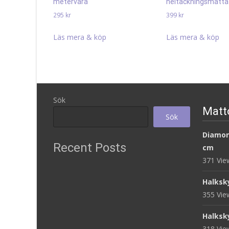
metervara
heltäckningsmatta
295
kr
399
kr
Läs mera & köp
Läs mera & köp
Sök
Matt
Sök
Diamon
Recent Posts
cm
371 Vi
Halksk
355 Vi
Halksk
318 Vi