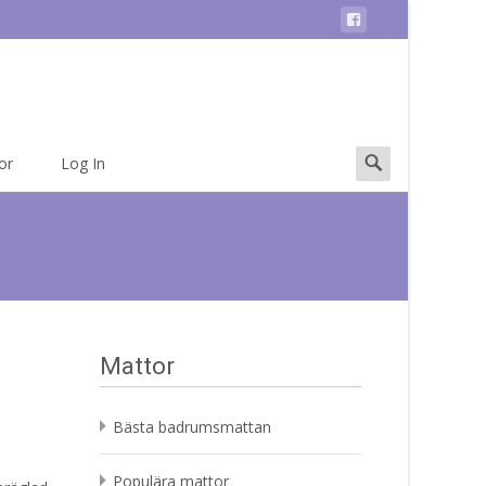
Search
or
Log In
for:
Mattor
Bästa badrumsmattan
Populära mattor