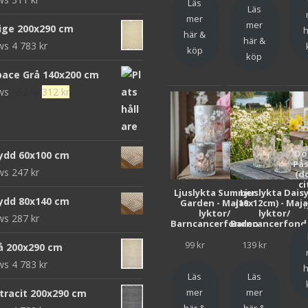
Läs
Läs
mer
mer
eige 200x290 cm
h
här &
här &
ews
4 783
kr
köp
köp
pace Grå 140x200 cm
Det
Det
ews
952
kr
312
kr
ursprungliga
nuvarande
priset
priset
var:
är:
Do
ydd 60x100 cm
952 kr.
312 kr.
Pås
ews
247
kr
(d
ci
Ljuslykta Summer
Ljuslykta Dais
ydd 80x140 cm
Garden - Majas
(10x12cm) - Maj
1
lyktor/
lyktor/
ews
287
kr
Barncancerfonden
Barncancerfond
99
kr
139
kr
rå 200x290 cm
ews
4 783
kr
h
Läs
Läs
mer
mer
ntracit 200x290 cm
här &
här &