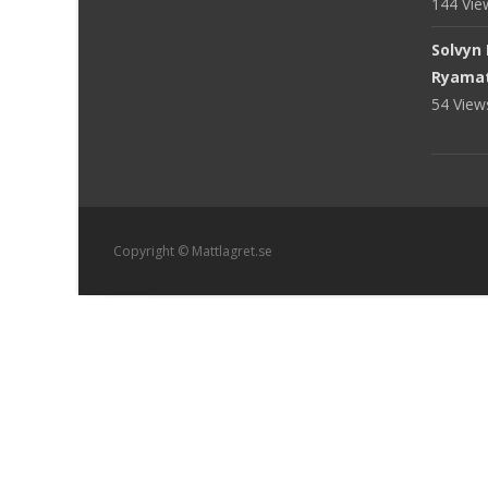
144 Vi
Solvyn
Ryama
54 Vie
Copyright © Mattlagret.se