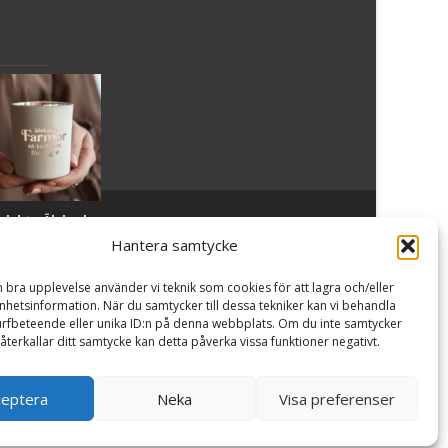
slykta Älskade
Powered by WordPress
, Theme
i-craft
by TemplatesNext.
armor - Majas
Hantera samtycke
lyktor/
ncancerfonden
n bra upplevelse använder vi teknik som cookies för att lagra och/eller
99
kr
hetsinformation. När du samtycker till dessa tekniker kan vi behandla
rfbeteende eller unika ID:n på denna webbplats. Om du inte samtycker
återkallar ditt samtycke kan detta påverka vissa funktioner negativt.
Läs
mer
är &
ceptera
Neka
Visa preferenser
köp