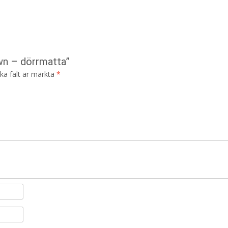
own – dörrmatta”
ska fält är märkta
*