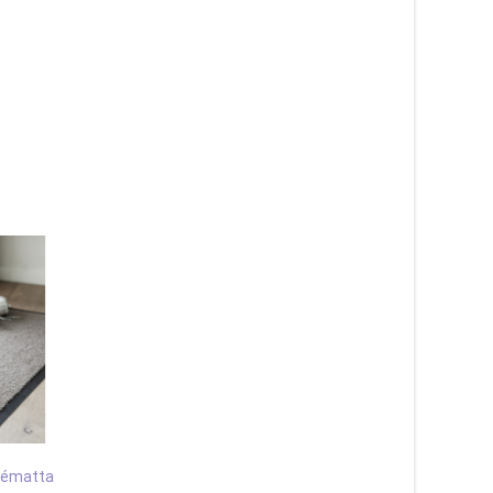
trématta
Everest röd – entrématta
Apex antracit – gån