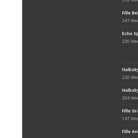
Fille B
247 Vi
Echo S
236 Vi
Halksk
220 Vi
Halksk
204 Vi
Fille G
147 Vi
Fille A