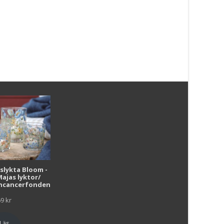
metervara
279
kr
280
kr
Läs mera & köp
Läs mera & köp
i
uslykta Bloom -
Majas lyktor/
r
ncancerfonden
69
kr
Läs