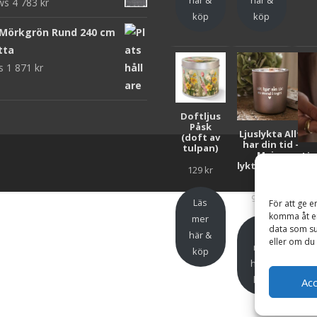
ews
4 783
kr
köp
köp
 Mörkgrön Rund 240 cm
tta
ws
1 871
kr
Doftljus
Påsk
Ljuslykta Allt
(doft av
har din tid -
tulpan)
Majas
Lju
lyktor/Suicide
F
129
kr
Zero
Bar
99
kr
Läs
För att ge e
komma åt en
mer
data som su
Läs
här &
eller om du 
mer
köp
här &
h
köp
Ac