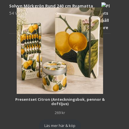
Solvyn Mörkgrön Rund 240 cm Ryamatta
54 Views
1 871
kr
Presentset Citron (Anteckningsbok, pennor &
doftljus)
269
kr
Läs mer här & köp