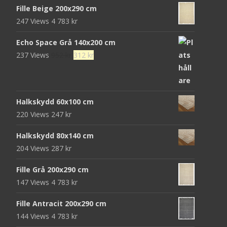
Fille Beige 200x290 cm
247 Views
4 783
kr
Echo Space Grå 140x200 cm
Det
Det
237 Views
952
kr
312
kr
ursprungliga
nuvarande
priset
priset
var:
är:
Halkskydd 60x100 cm
952 kr.
312 kr.
220 Views
247
kr
Halkskydd 80x140 cm
204 Views
287
kr
Fille Grå 200x290 cm
147 Views
4 783
kr
Fille Antracit 200x290 cm
144 Views
4 783
kr