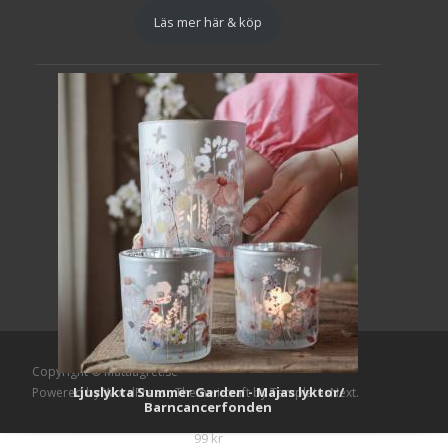
Läs mer här & köp
Copyright © Mattlagret.se
Ljuslykta Summer Garden - Majas lyktor/
Powered by WordPress
, Theme
i-craft
by TemplatesNext.
Barncancerfonden
99
kr