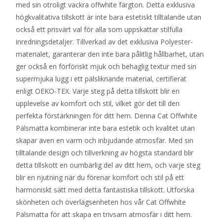
med sin otroligt vackra offwhite färgton. Detta exklusiva
520 kr.
279 kr.
högkvalitativa tillskott är inte bara estetiskt tilltalande utan
också ett prisvärt val för alla som uppskattar stilfulla
inredningsdetaljer. Tillverkad av det exklusiva Polyester-
materialet, garanterar den inte bara pålitlig hållbarhet, utan
ger också en förföriskt mjuk och behaglig textur med sin
supermjuka lugg i ett pälsliknande material, certifierat
enligt OEKO-TEX. Varje steg på detta tillskott blir en
upplevelse av komfort och stil, vilket gör det till den
perfekta förstärkningen för ditt hem. Denna Cat Offwhite
Pälsmatta kombinerar inte bara estetik och kvalitet utan
skapar även en varm och inbjudande atmosfär. Med sin
tilltalande design och tillverkning av högsta standard blir
detta tillskott en oumbärlig del av ditt hem, och varje steg
blir en njutning när du förenar komfort och stil på ett
harmoniskt sätt med detta fantastiska tillskott. Utforska
skönheten och överlägsenheten hos vår Cat Offwhite
Pälsmatta för att skapa en trivsam atmosfär i ditt hem.