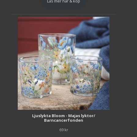
Läs mer här & köp
Ljuslykta Bloom - Majas lyktor/
Barncancerfonden
69
kr