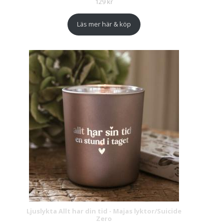
129
kr
Läs mer här & köp
Ljuslykta Allt har din tid - Majas lyktor/Suicide
Zero