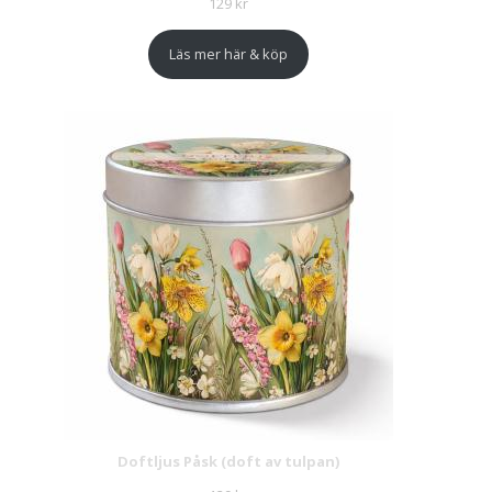
129
kr
Läs mer här & köp
Doftljus Påsk (doft av tulpan)