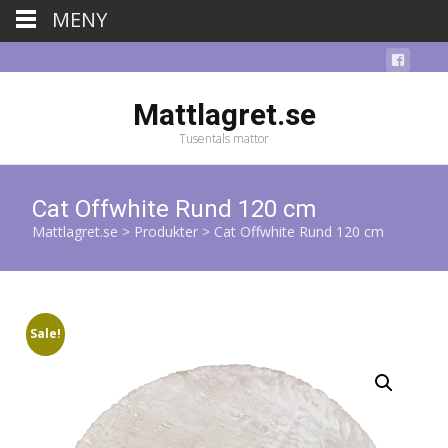
MENY
Mattlagret.se
Tusentals mattor
Cat Offwhite Rund 120 cm
Mattlagret.se
>
Produkter
>
Cat Offwhite Rund 120 cm
Sale!