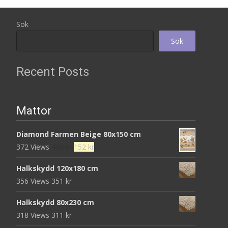
Sök
Sök
Recent Posts
Mattor
Diamond Farmen Beige 80x150 cm
Det
Det
372 Views
472
kr
152
kr
ursprungliga
nuvarande
Halkskydd 120x180 cm
priset
priset
356 Views
351
kr
var:
är:
472 kr.
152 kr.
Halkskydd 80x230 cm
318 Views
311
kr