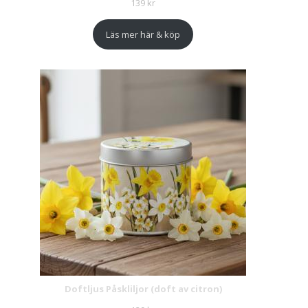
139
kr
Läs mer här & köp
Doftljus Påskliljor (doft av citron)