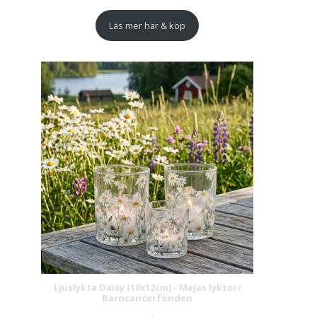
Läs mer här & köp
Ljuslykta Daisy (10x12cm) - Majas lyktor/
Barncancerfonden