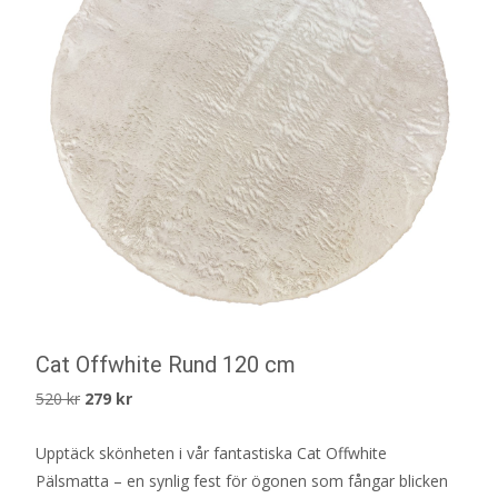
Cat Offwhite Rund 120 cm
Det
Det
520
kr
279
kr
ursprungliga
nuvarande
Upptäck skönheten i vår fantastiska Cat Offwhite
priset
priset
Pälsmatta – en synlig fest för ögonen som fångar blicken
var:
är: