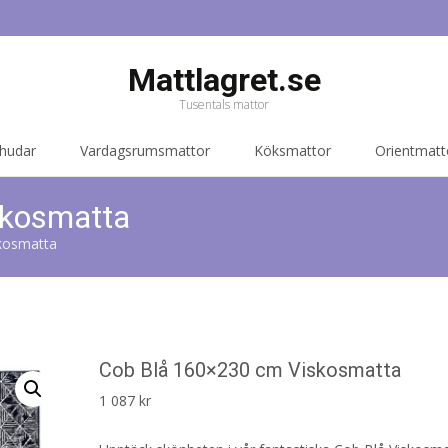
Mattlagret.se
Tusentals mattor
 hudar
Vardagsrumsmattor
Köksmattor
Orientmatt
skosmatta
kosmatta
Cob Blå 160×230 cm Viskosmatta
1 087
kr