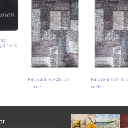
rad
grå 45×75
Patch Grå 160×230 cm
Patch Grå 133×190
1 183
kr
887
kr
Läs mera & köp
Läs mera & köp
or