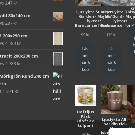
ews
247
kr
(d
ci
Ljuslykta Summer
Ljuslykta Dais
ydd 80x140 cm
Garden - Majas
(10x12cm) - Maj
1
lyktor/
lyktor/
ews
287
kr
Barncancerfonden
Barncancerfond
99
kr
139
kr
rå 200x290 cm
ews
4 783
kr
h
Läs
Läs
mer
mer
ntracit 200x290 cm
här &
här &
ews
4 783
kr
köp
köp
 Mörkgrön Rund 240 cm
tta
ws
1 871
kr
Doftljus
Påsk
Ljuslykta Allt
(doft av
har din tid -
tulpan)
Majas
Lju
lyktor/Suicide
F
129
kr