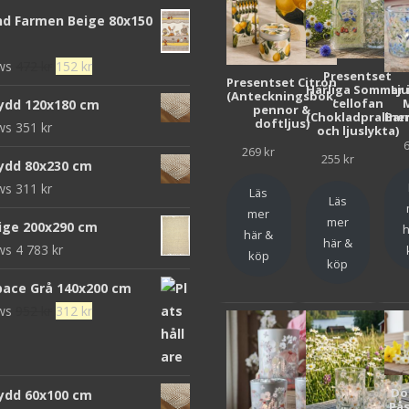
d Farmen Beige 80x150
Det
Det
ews
472
kr
152
kr
Presentset
Presentset Citron
ursprungliga
nuvarande
Härliga Sommar 
Lj
(Anteckningsbok,
cellofan
ydd 120x180 cm
pennor &
priset
priset
(Chokladpraline
Bar
doftljus)
ews
351
kr
och ljuslykta)
var:
är:
269
kr
472 kr.
152 kr.
255
kr
ydd 80x230 cm
ews
311
kr
Läs
Läs
mer
mer
eige 200x290 cm
h
här &
här &
ews
4 783
kr
köp
köp
pace Grå 140x200 cm
Det
Det
ews
952
kr
312
kr
ursprungliga
nuvarande
priset
priset
var:
är:
Do
ydd 60x100 cm
952 kr.
312 kr.
Pås