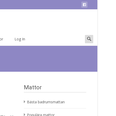
Search
or
Log In
for:
Mattor
Bästa badrumsmattan
Populära mattor