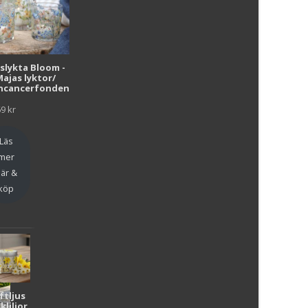
i
uslykta Bloom -
Majas lyktor/
r
ncancerfonden
69
kr
Läs
mer
är &
köp
ftljus
kliljor