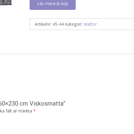
Läs mera & köp
Artikelnr:
45-44
Kategori:
Mattor
 160×230 cm Viskosmatta”
ska fält är märkta
*