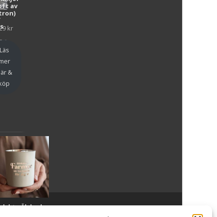
oft av
tron)
y
as
29
kr
en
Läs
mer
är &
köp
slykta Älskade
Powered by WordPress
, Theme
i-craft
by TemplatesNext.
armor - Majas