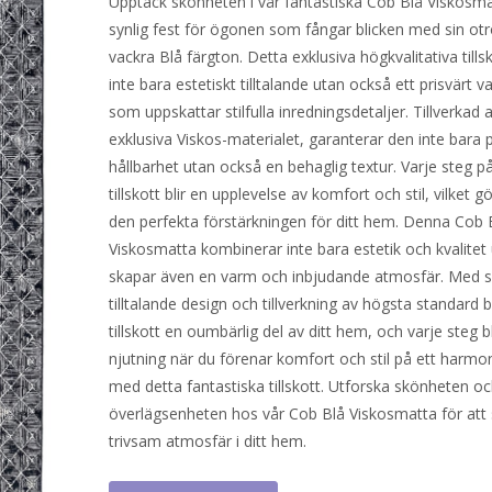
Upptäck skönheten i vår fantastiska Cob Blå Viskosma
synlig fest för ögonen som fångar blicken med sin otr
vackra Blå färgton. Detta exklusiva högkvalitativa tills
inte bara estetiskt tilltalande utan också ett prisvärt val
som uppskattar stilfulla inredningsdetaljer. Tillverkad 
exklusiva Viskos-materialet, garanterar den inte bara på
hållbarhet utan också en behaglig textur. Varje steg p
tillskott blir en upplevelse av komfort och stil, vilket gör
den perfekta förstärkningen för ditt hem. Denna Cob 
Viskosmatta kombinerar inte bara estetik och kvalitet
skapar även en varm och inbjudande atmosfär. Med s
tilltalande design och tillverkning av högsta standard b
tillskott en oumbärlig del av ditt hem, och varje steg bl
njutning när du förenar komfort och stil på ett harmon
med detta fantastiska tillskott. Utforska skönheten o
överlägsenheten hos vår Cob Blå Viskosmatta för att
trivsam atmosfär i ditt hem.