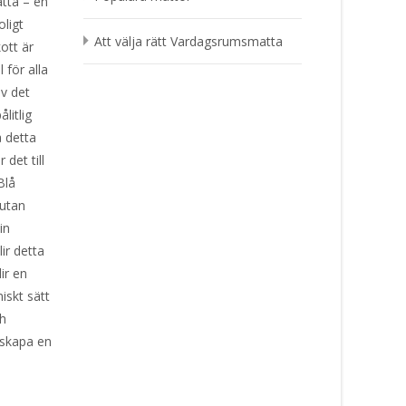
tta – en
oligt
Att välja rätt Vardagsrumsmatta
kott är
 för alla
av det
litlig
å detta
 det till
Blå
 utan
in
lir detta
ir en
iskt sätt
ch
 skapa en