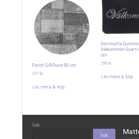
Dörrmatta Gumme
Välkommen Svart/
cm
295
kr
Patch Grå Rund 80 cm
327
kr
Läs mera & köp
Läs mera & köp
Sök
Matt
Sök