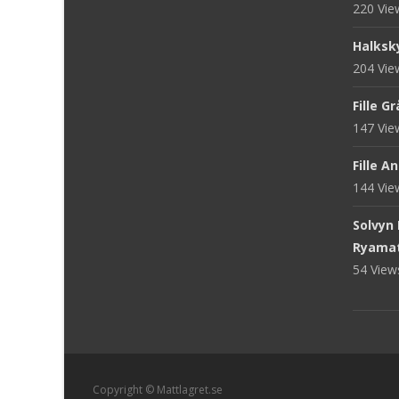
220 Vi
Halksk
204 Vi
Fille G
147 Vi
Fille A
144 Vi
Solvyn
Ryama
54 Vie
Copyright © Mattlagret.se