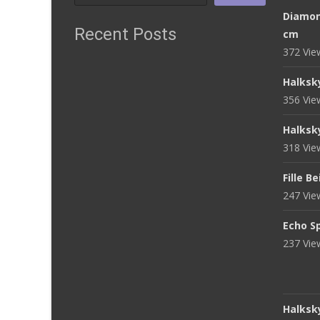
Diamon
Recent Posts
cm
372 Vi
Halksk
356 Vi
Halksk
318 Vi
Fille B
247 Vi
Echo S
237 Vi
Halksk