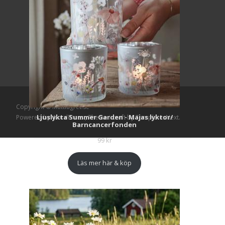
Copyright © Mattlagret.se
Ljuslykta Summer Garden - Majas lyktor/
Powered by WordPress
, Theme
i-craft
by TemplatesNext.
Barncancerfonden
99
kr
Läs mer här & köp