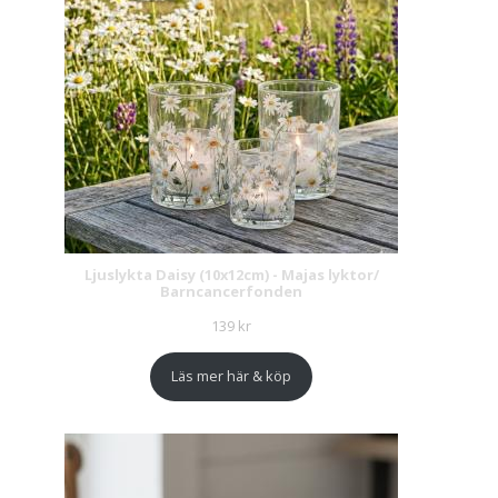
Ljuslykta Daisy (10x12cm) - Majas lyktor/
Barncancerfonden
139
kr
Läs mer här & köp