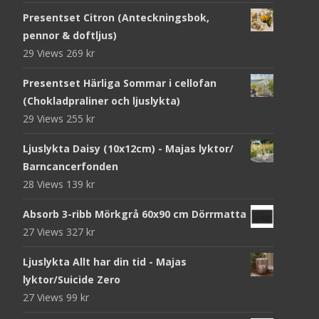
Presentset Citron (Anteckningsbok,
pennor & doftljus)
29 Views
269
kr
Presentset Härliga Sommar i cellofan
(Chokladpraliner och ljuslykta)
29 Views
255
kr
Ljuslykta Daisy (10x12cm) - Majas lyktor/
Barncancerfonden
28 Views
139
kr
Absorb 3-ribb Mörkgrå 60x90 cm Dörrmatta
27 Views
327
kr
Ljuslykta Allt har din tid - Majas
lyktor/Suicide Zero
27 Views
99
kr