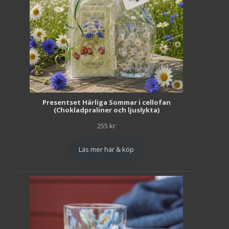
Presentset Härliga Sommar i cellofan
(Chokladpraliner och ljuslykta)
255
kr
Läs mer här & köp