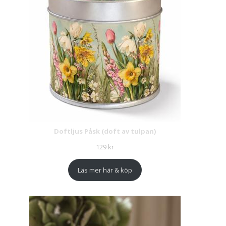
Doftljus Påsk (doft av tulpan)
129
kr
Läs mer här & köp