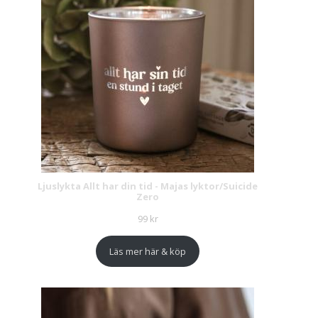
Ljuslykta Allt har din tid - Majas lyktor/Suicide
Zero
99
kr
Läs mer här & köp