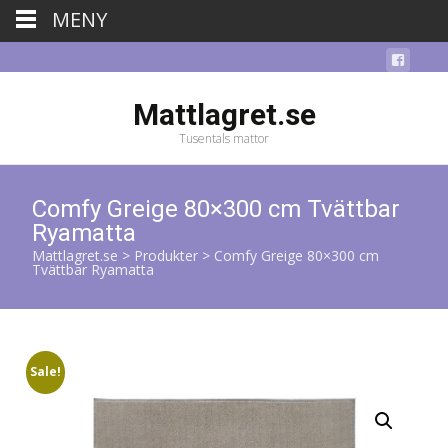
MENY
Mattlagret.se
Tusentals mattor
Comfy Greige 80×300 cm Tvättbar
Ryamatta
Mattlagret.se
>
Produkter
>
Comfy Greige 80×300 cm
Tvättbar Ryamatta
Sale!