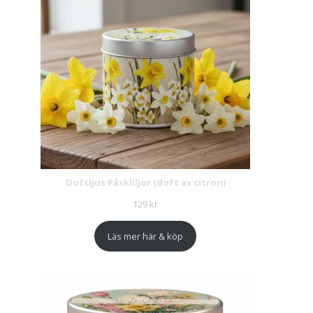
Doftljus Påskliljor (doft av citron)
129
kr
Läs mer här & köp