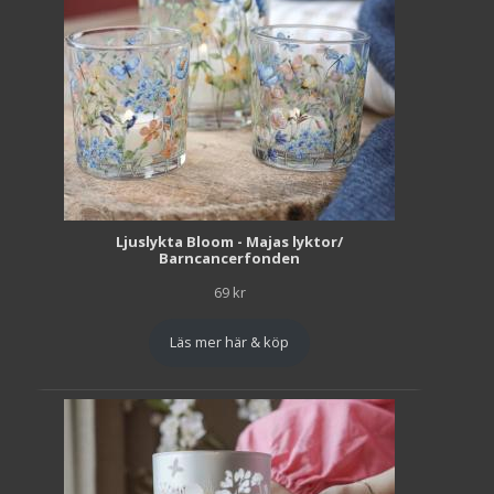
Ljuslykta Bloom - Majas lyktor/
Barncancerfonden
69
kr
Läs mer här & köp