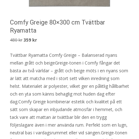
Comfy Greige 80×300 cm Tvättbar
Ryamatta
Det
Det
480
kr
359
kr
ursprungliga
nuvarande
Tvättbar Ryamatta Comfy Greige – Balanserad nyans
priset
priset
mellan grått och beigeGreige-tonen i Comfy fångar det
var:
är:
bästa av två världar – grått och beige möts i en nyans som
480 kr.
359 kr.
är lätt att matcha med i stort sett vilken inredning som
helst. Materialet är polyester, vilket ger en pålitlig hållbarhet
och en yta som känns behaglig mot huden dag efter
dag.Comfy Greige kombinerar estetik och kvalitet på ett
sätt som skapar en inbjudande atmosfär i hemmet, och
tack vare att mattan är tvättbar blir den en trygg
följeslagare även i mer använda rum. Perfekt som en lugn,
neutral bas i vardagsrummet eller vid sängen.Greige-tonen