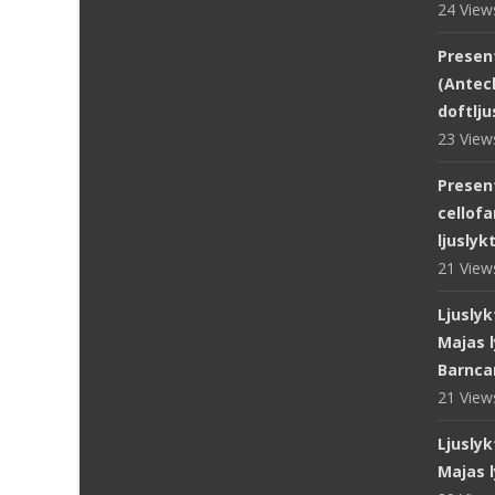
24 Vie
Presen
(Antec
doftlju
23 Vie
Presen
cellofa
ljuslyk
21 Vie
Ljuslyk
Majas l
Barnca
21 Vie
Ljuslyk
Majas l