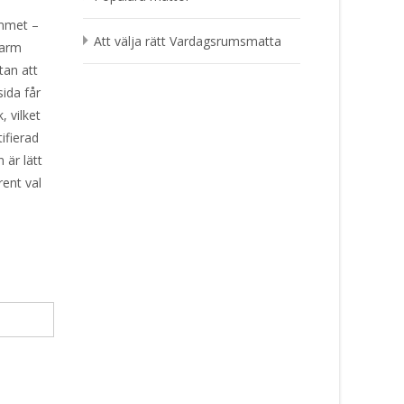
emmet –
Att välja rätt Vardagsrumsmatta
varm
tan att
ida får
 vilket
ifierad
 är lätt
rent val