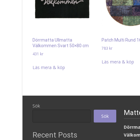
Dörrmatta Ullmatta
Patch Multi Rund 
Välkommen Svart 50×80 cm
783
kr
431
kr
Läs mera & köp
Läs mera & köp
Sök
Matt
Sök
Dörrm
Recent Posts
Välkom