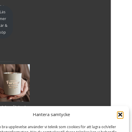
en
Läs
mer
är &
köp
slykta Älskade
armor - Majas
Hantera samtycke
lyktor/
ncancerfonden
n bra upplevelse använder vi teknik som cookies för att lagra och/eller
99
kr