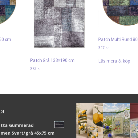
160 cm
Patch Multi Rund 8
327
kr
Läs mera & köp
Patch Grå 133×190 cm
887
kr
Läs mera & köp
or
atta Gummerad
men Svart/grå 45x75 cm