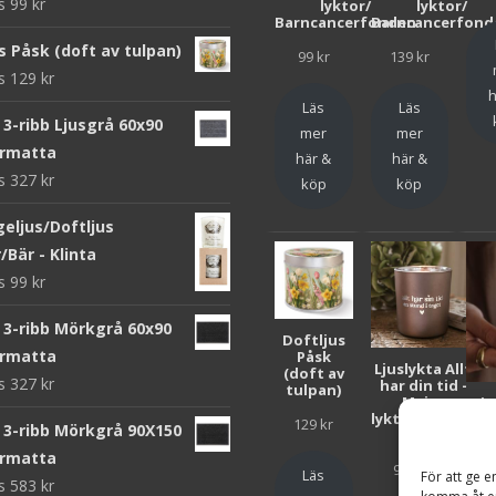
ws
99
kr
lyktor/
lyktor/
Barncancerfonden
Barncancerfond
s Påsk (doft av tulpan)
99
kr
139
kr
ws
129
kr
h
Läs
Läs
3-ribb Ljusgrå 60x90
mer
mer
rmatta
här &
här &
ws
327
kr
köp
köp
eljus/Doftljus
/Bär - Klinta
ws
99
kr
 3-ribb Mörkgrå 60x90
Doftljus
rmatta
Påsk
Ljuslykta Allt
(doft av
ws
327
kr
har din tid -
tulpan)
Majas
Lju
lyktor/Suicide
F
129
kr
 3-ribb Mörkgrå 90X150
Zero
Bar
rmatta
99
kr
Läs
För att ge e
ws
583
kr