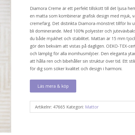
Diamora Creme är ett perfekt tillskott till det ljusa h
en matta som kombinerar grafisk design med mjuk, 
cremefärg. Det distinkta Diamora-mönstret tillför liv u
bli dominerande. Med 100% polyester och jutevävbaks
du både mjukhet och stabilitet. Mattan är 15 mm tjock,
gör den bekväm att vistas på dagligen. OEKO-TEX-cert
och lämplig för alla inomhusmiljöer. Den eleganta ytan
att hålla ren och bibehåller sin struktur över tid. Ett stil
för dig som söker kvalitet och design i harmoni.
Läs mera & köp
Artikelnr:
47665
Kategori:
Mattor