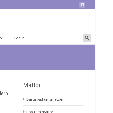
Search
or
Log In
for:
Mattor
dern
Bästa badrumsmattan
Populära mattor