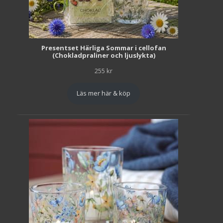
Presentset Härliga Sommar i cellofan
(Chokladpraliner och ljuslykta)
255
kr
Läs mer här & köp