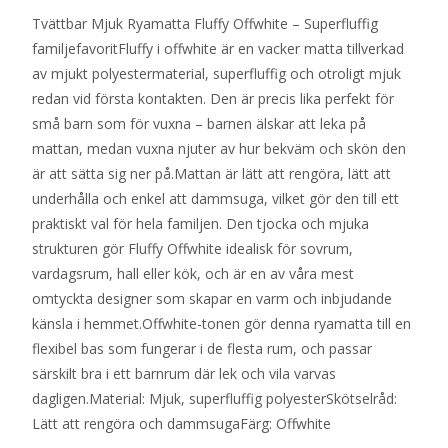
Tvättbar Mjuk Ryamatta Fluffy Offwhite – Superfluffig
priset
priset
familjefavoritFluffy i offwhite är en vacker matta tillverkad
var:
är:
av mjukt polyestermaterial, superfluffig och otroligt mjuk
480 kr.
319 kr.
redan vid första kontakten. Den är precis lika perfekt för
små barn som för vuxna – barnen älskar att leka på
mattan, medan vuxna njuter av hur bekväm och skön den
är att sätta sig ner på.Mattan är lätt att rengöra, lätt att
underhålla och enkel att dammsuga, vilket gör den till ett
praktiskt val för hela familjen. Den tjocka och mjuka
strukturen gör Fluffy Offwhite idealisk för sovrum,
vardagsrum, hall eller kök, och är en av våra mest
omtyckta designer som skapar en varm och inbjudande
känsla i hemmet.Offwhite-tonen gör denna ryamatta till en
flexibel bas som fungerar i de flesta rum, och passar
särskilt bra i ett barnrum där lek och vila varvas
dagligen.Material: Mjuk, superfluffig polyesterSkötselråd:
Lätt att rengöra och dammsugaFärg: Offwhite