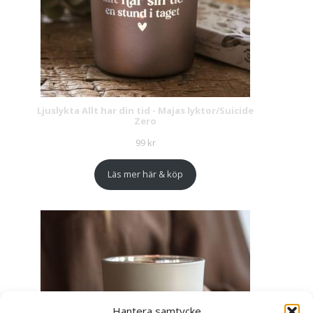
Ljuslykta Allt har din tid - Majas lyktor/Suicide
Zero
99
kr
Läs mer här & köp
Hantera samtycke