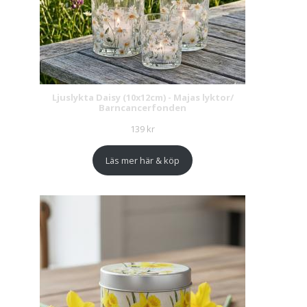
Ljuslykta Daisy (10x12cm) - Majas lyktor/
Barncancerfonden
139
kr
Läs mer här & köp