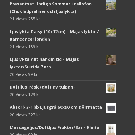
Presentset Härliga Sommar i cellofan
(Chokladpraliner och ljuslykta)
21 Views
255
kr
Ljuslykta Daisy (10x12cm) - Majas lyktor/
Barncancerfonden
21 Views
139
kr
Ljuslykta Allt har din tid - Majas
lyktor/Suicide Zero
20 Views
99
kr
Doftljus Påsk (doft av tulpan)
20 Views
129
kr
Absorb 3-ribb Ljusgrå 60x90 cm Dörrmatta
20 Views
327
kr
Massageljus/Doftljus Frukter/Bär - Klinta
20 Views
99
kr