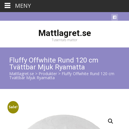
MENY
Mattlagret.se
Tusentals mattor
Fluffy Offwhite Rund 120 cm
Tvättbar Mjuk Ryamatta
Mattlagret.se
>
Produkter
>
Fluffy Offwhite Rund 120 cm
Tvättbar Mjuk Ryamatta
Sale!