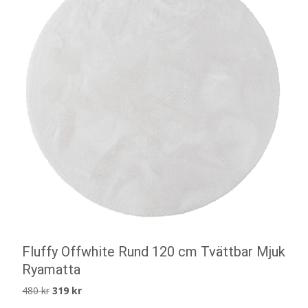
Fluffy Offwhite Rund 120 cm Tvättbar Mjuk
Ryamatta
Det
Det
480
kr
319
kr
ursprungliga
nuvarande