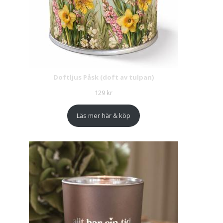
Doftljus Påsk (doft av tulpan)
129
kr
Läs mer här & köp