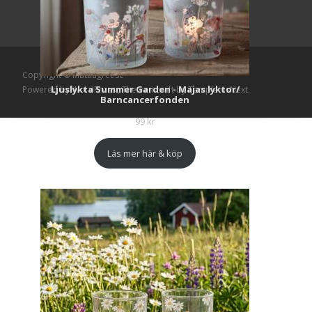
Copyright © Mattlagret.se
Ljuslykta Summer Garden - Majas lyktor/
Powered by WordPress
, Theme
i-craft
by TemplatesNext.
Barncancerfonden
99
kr
Läs mer här & köp