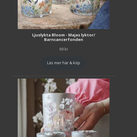
Ljuslykta Bloom - Majas lyktor/
Barncancerfonden
69
kr
Läs mer här & köp