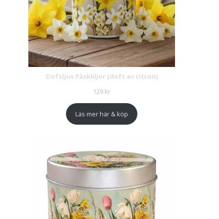
Doftljus Påskliljor (doft av citron)
129
kr
Läs mer här & köp