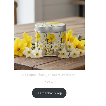
Doftljus Påskliljor (doft av citron)
129
kr
Läs mer här & köp