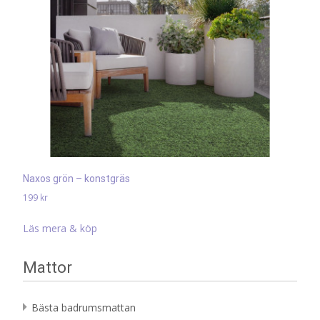
Naxos grön – konstgräs
199
kr
Läs mera & köp
Mattor
Bästa badrumsmattan