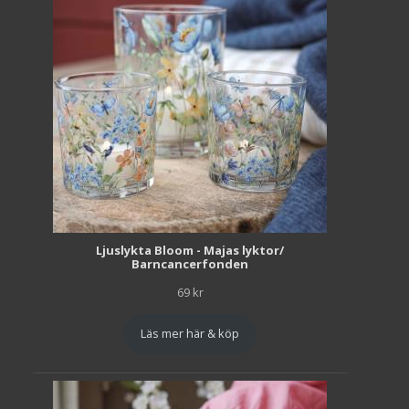
Ljuslykta Bloom - Majas lyktor/
Barncancerfonden
69
kr
Läs mer här & köp