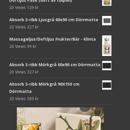
Doftljus Påsk (doft av tulpan)
20 Views
129
kr
Absorb 3-ribb Ljusgrå 60x90 cm Dörrmatta
20 Views
327
kr
Massageljus/Doftljus Frukter/Bär - Klinta
20 Views
99
kr
Absorb 3-ribb Mörkgrå 60x90 cm Dörrmatta
20 Views
327
kr
Absorb 3-ribb Mörkgrå 90X150 cm
Dörrmatta
20 Views
583
kr