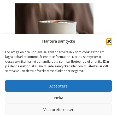
Hantera samtycke
För att ge en bra upplevelse använder vi teknik som cookies för att
lagra och/eller komma åt enhetsinformation. När du samtycker till
dessa tekniker kan vi behandla data som surfbeteende eller unika ID:n
på denna webbplats. Om du inte samtycker eller om du återkallar ditt
samtycke kan detta påverka vissa funktioner negativt.
Acceptera
Ljuslykta Älskade Farmor - Majas lyktor/
Barncancerfonden
Neka
99
kr
Visa preferenser
Läs mer här & köp