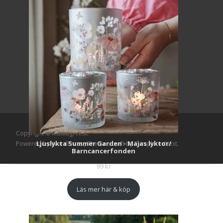
Copyright © Mattlagret.se
Ljuslykta Summer Garden - Majas lyktor/
Powered by WordPress
, Theme
i-craft
by TemplatesNext.
Barncancerfonden
99
kr
Läs mer här & köp