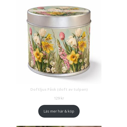
Doftljus Påsk (doft av tulpan)
129
kr
Läs mer här & köp