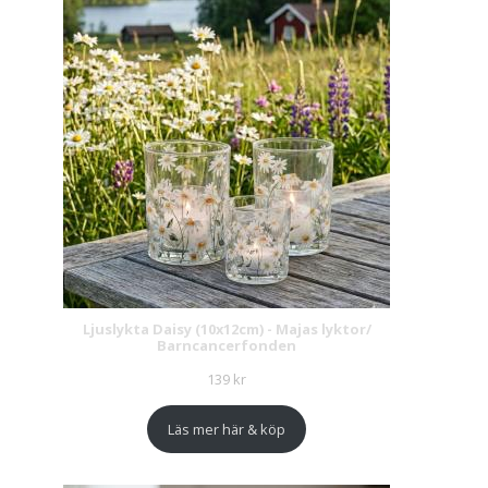
Ljuslykta Daisy (10x12cm) - Majas lyktor/
Barncancerfonden
139
kr
Läs mer här & köp