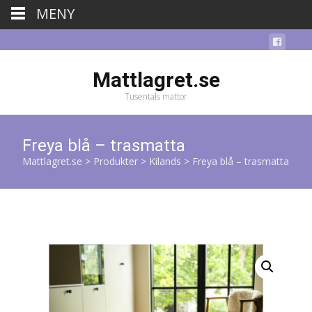
MENY
Mattlagret.se
Tusentals mattor
Freya blå – trasmatta
Mattlagret.se
>
Produkter
>
Kilands
>
Freya blå – trasmatta