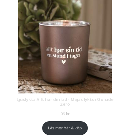
Ljuslykta Allt har din tid - Majas lyktor/Suicide
Zero
99
kr
Läs mer här & köp