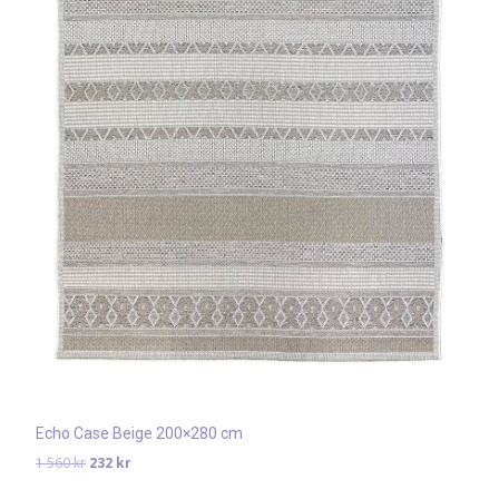
Echo Case Beige 200×280 cm
Det
Det
1 560
kr
232
kr
ursprungliga
nuvarande