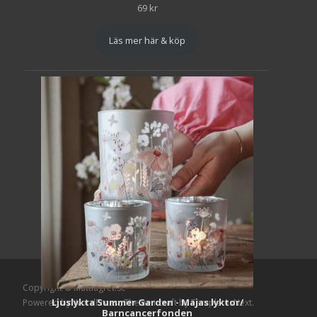
69
kr
Läs mer här & köp
Copyright © Mattlagret.se
Ljuslykta Summer Garden - Majas lyktor/
Powered by WordPress
, Theme
i-craft
by TemplatesNext.
Barncancerfonden