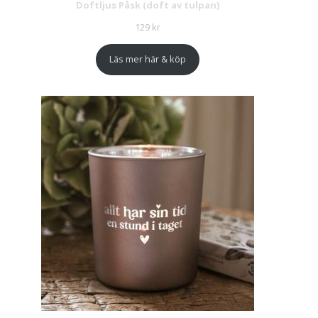
Doftljus Påsk (doft av tulpan)
129
kr
Läs mer här & köp