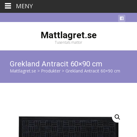
MENY
Mattlagret.se
Tusentals mattor
Grekland Antracit 60×90 cm
Mattlagret.se
>
Produkter
>
Grekland Antracit 60×90 cm