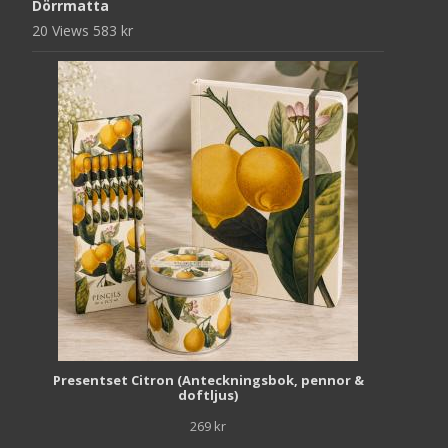
Dörrmatta
20 Views
583
kr
Presentset Citron (Anteckningsbok, pennor &
doftljus)
269
kr