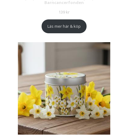
Barncancerfonden
139
kr
Läs mer här & köp