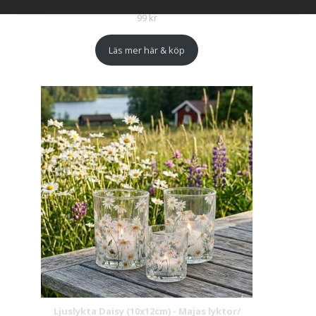
99
kr
Läs mer här & köp
Ljuslykta Daisy (10x12cm) - Majas lyktor/