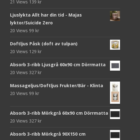
21 Views
139
kr
Ljuslykta Allt har din tid - Majas
lyktor/Suicide Zero
20 Views
99
kr
Doftljus Påsk (doft av tulpan)
20 Views
129
kr
Absorb 3-ribb Ljusgrå 60x90 cm Dörrmatta
20 Views
327
kr
Massageljus/Doftljus Frukter/Bär - Klinta
20 Views
99
kr
Absorb 3-ribb Mörkgrå 60x90 cm Dörrmatta
20 Views
327
kr
Absorb 3-ribb Mörkgrå 90X150 cm