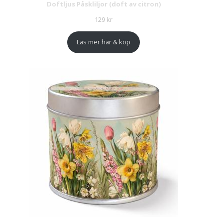
Doftljus Påskliljor (doft av citron)
129
kr
Läs mer här & köp