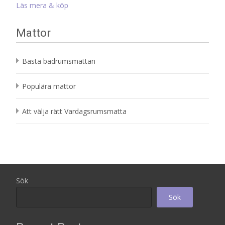
priset
priset
Läs mera & köp
var:
är:
1
232 kr.
Mattor
560 kr.
Bästa badrumsmattan
Populära mattor
Att välja rätt Vardagsrumsmatta
Sök
Sök