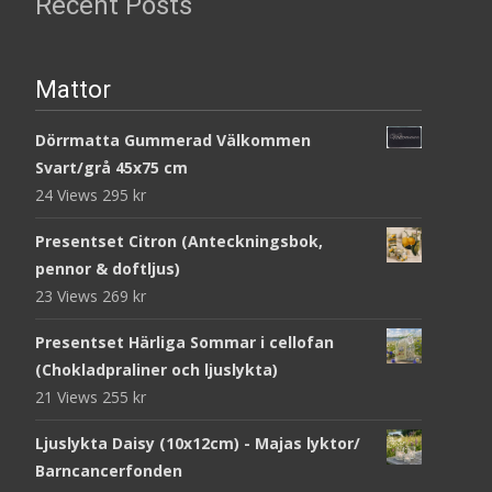
Recent Posts
Mattor
Dörrmatta Gummerad Välkommen
Svart/grå 45x75 cm
24 Views
295
kr
Presentset Citron (Anteckningsbok,
pennor & doftljus)
23 Views
269
kr
Presentset Härliga Sommar i cellofan
(Chokladpraliner och ljuslykta)
21 Views
255
kr
Ljuslykta Daisy (10x12cm) - Majas lyktor/
Barncancerfonden