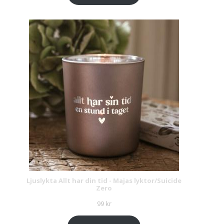
Ljuslykta Allt har din tid - Majas lyktor/Suicide
Zero
99
kr