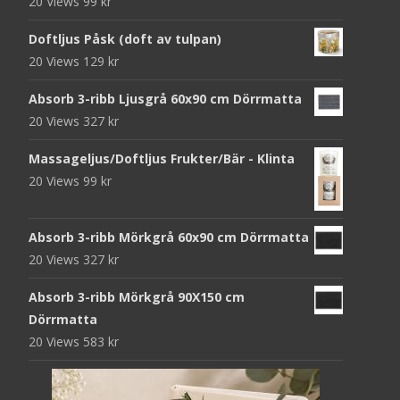
20 Views
99
kr
Doftljus Påsk (doft av tulpan)
20 Views
129
kr
Absorb 3-ribb Ljusgrå 60x90 cm Dörrmatta
20 Views
327
kr
Massageljus/Doftljus Frukter/Bär - Klinta
20 Views
99
kr
Absorb 3-ribb Mörkgrå 60x90 cm Dörrmatta
20 Views
327
kr
Absorb 3-ribb Mörkgrå 90X150 cm
Dörrmatta
20 Views
583
kr