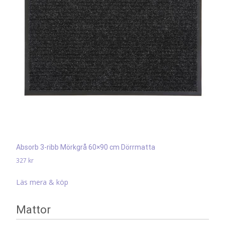
Absorb 3-ribb Mörkgrå 60×90 cm Dörrmatta
327
kr
Läs mera & köp
Mattor