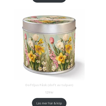
Doftljus Påsk (doft av tulpan)
129
kr
Läs mer här & köp