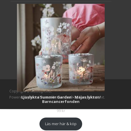
Copyright © Mattlagret.se
Ljuslykta Summer Garden - Majas lyktor/
Powered by WordPress
, Theme
i-craft
by TemplatesNext.
Barncancerfonden
99
kr
Läs mer här & köp