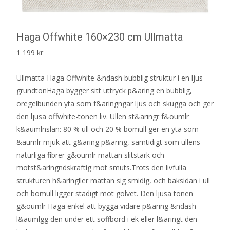
Haga Offwhite 160×230 cm Ullmatta
1 199
kr
Ullmatta Haga Offwhite &ndash bubblig struktur i en ljus
grundtonHaga bygger sitt uttryck p&aring en bubblig,
oregelbunden yta som f&aringngar ljus och skugga och ger
den ljusa offwhite-tonen liv. Ullen st&aringr f&oumlr
k&aumlnslan: 80 % ull och 20 % bomull ger en yta som
&aumlr mjuk att g&aring p&aring, samtidigt som ullens
naturliga fibrer g&oumlr mattan slitstark och
motst&aringndskraftig mot smuts.Trots den livfulla
strukturen h&aringller mattan sig smidig, och baksidan i ull
och bomull ligger stadigt mot golvet. Den ljusa tonen
g&oumlr Haga enkel att bygga vidare p&aring &ndash
l&aumlgg den under ett soffbord i ek eller l&aringt den