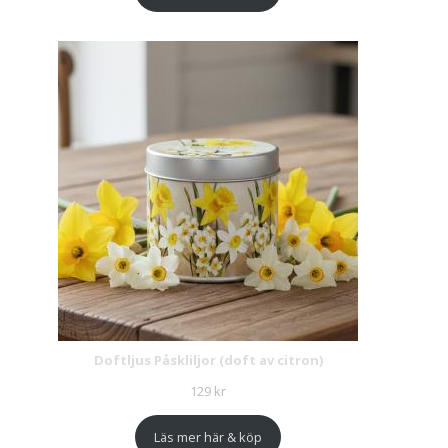
Doftljus Påskliljor (doft av citron)
129
kr
Läs mer här & köp