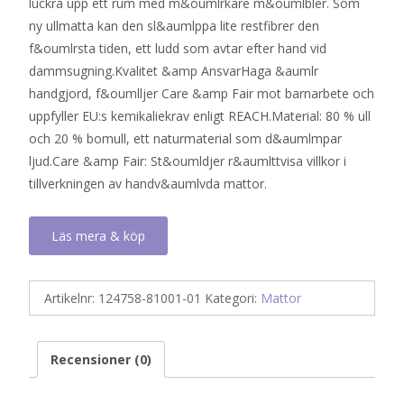
luckra upp ett rum med m&oumlrkare m&oumlbler. Som
ny ullmatta kan den sl&aumlppa lite restfibrer den
f&oumlrsta tiden, ett ludd som avtar efter hand vid
dammsugning.Kvalitet &amp AnsvarHaga &aumlr
handgjord, f&oumlljer Care &amp Fair mot barnarbete och
uppfyller EU:s kemikaliekrav enligt REACH.Material: 80 % ull
och 20 % bomull, ett naturmaterial som d&aumlmpar
ljud.Care &amp Fair: St&oumldjer r&aumlttvisa villkor i
tillverkningen av handv&aumlvda mattor.
Läs mera & köp
Artikelnr:
124758-81001-01
Kategori:
Mattor
Recensioner (0)