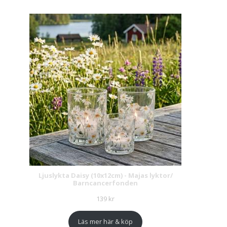
Ljuslykta Daisy (10x12cm) - Majas lyktor/
Barncancerfonden
139
kr
Läs mer här & köp