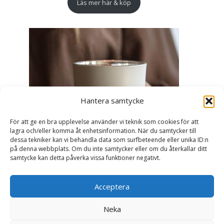
Läs mer här & köp
Hantera samtycke
För att ge en bra upplevelse använder vi teknik som cookies för att
lagra och/eller komma åt enhetsinformation. När du samtycker till
dessa tekniker kan vi behandla data som surfbeteende eller unika ID:n
på denna webbplats. Om du inte samtycker eller om du återkallar ditt
samtycke kan detta påverka vissa funktioner negativt.
Acceptera
Ljuslykta Älskade Farmor - Majas lyktor/
Barncancerfonden
Neka
99
kr