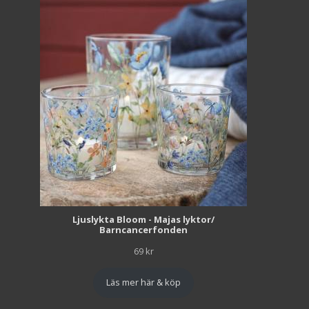
Ljuslykta Bloom - Majas lyktor/
Barncancerfonden
69
kr
Läs mer här & köp