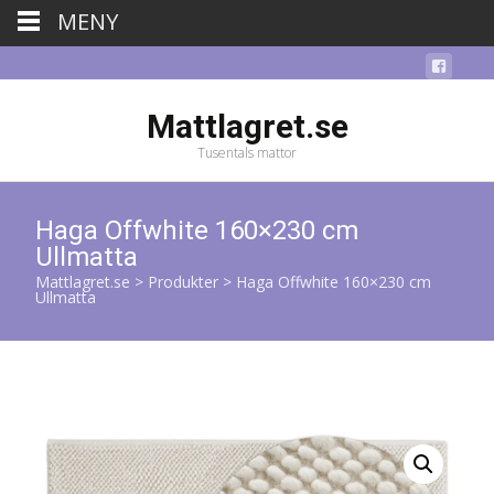
MENY
Mattlagret.se
Tusentals mattor
Haga Offwhite 160×230 cm
Ullmatta
Mattlagret.se
>
Produkter
>
Haga Offwhite 160×230 cm
Ullmatta