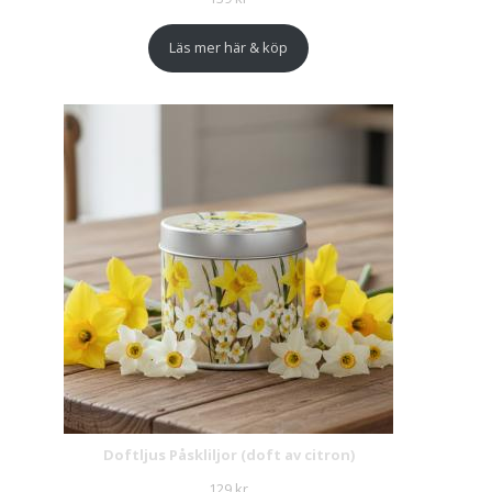
Läs mer här & köp
Doftljus Påskliljor (doft av citron)
129
kr