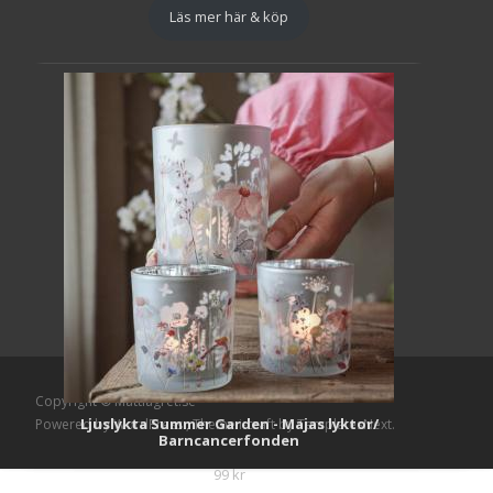
Läs mer här & köp
Copyright © Mattlagret.se
Ljuslykta Summer Garden - Majas lyktor/
Powered by WordPress
, Theme
i-craft
by TemplatesNext.
Barncancerfonden
99
kr