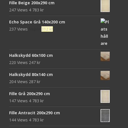
Fille Beige 200x290 cm
247 Views
4 783
kr
Echo Space Grå 140x200 cm
Det
Det
237 Views
952
kr
312
kr
ursprungliga
nuvarande
priset
priset
var:
är:
Halkskydd 60x100 cm
952 kr.
312 kr.
220 Views
247
kr
Halkskydd 80x140 cm
204 Views
287
kr
Fille Grå 200x290 cm
147 Views
4 783
kr
Fille Antracit 200x290 cm
144 Views
4 783
kr