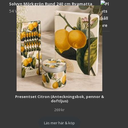
Solvyn Mörkgrön Rund 240 cm Ryamatta
54 Views
1 871
kr
Presentset Citron (Anteckningsbok, pennor &
doftljus)
269
kr
Läs mer här & köp