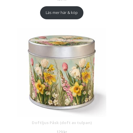
Läs mer här & köp
Doftljus Påsk (doft av tulpan)
129
kr