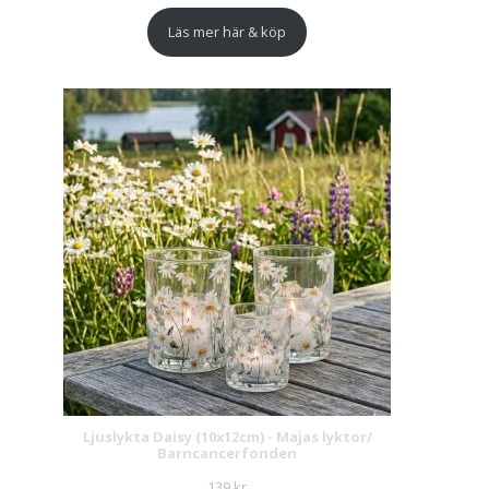
Läs mer här & köp
Ljuslykta Daisy (10x12cm) - Majas lyktor/
Barncancerfonden
139
kr