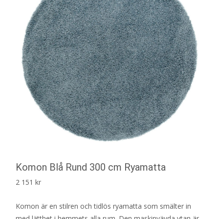
Komon Blå Rund 300 cm Ryamatta
2 151
kr
Komon är en stilren och tidlös ryamatta som smälter in
med lätthet i hemmets alla rum. Den maskinvävda ytan är