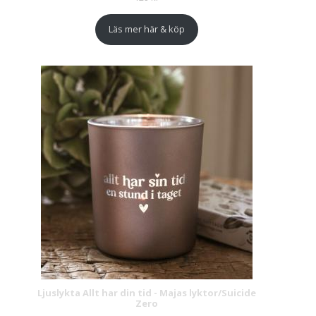
Läs mer här & köp
Ljuslykta Allt har din tid - Majas lyktor/Suicide
Zero