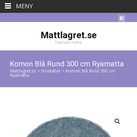
MENY
Mattlagret.se
Tusentals mattor
Komon Blå Rund 300 cm Ryamatta
Mattlagret.se
>
Produkter
>
Komon Blå Rund 300 cm
Ryamatta