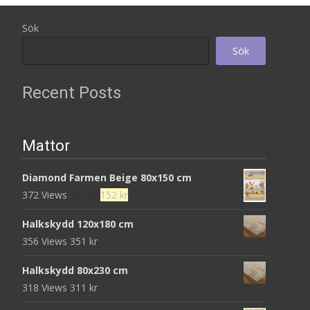
Sök
Sök
Recent Posts
Mattor
Diamond Farmen Beige 80x150 cm
Det
Det
372 Views
472
kr
152
kr
ursprungliga
nuvarande
Halkskydd 120x180 cm
priset
priset
356 Views
351
kr
var:
är:
472 kr.
152 kr.
Halkskydd 80x230 cm
318 Views
311
kr