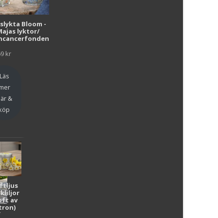
i
uslykta Bloom -
Majas lyktor/
r
ncancerfonden
69
kr
Läs
mer
är &
köp
ftljus
kliljor
oft av
tron)
y