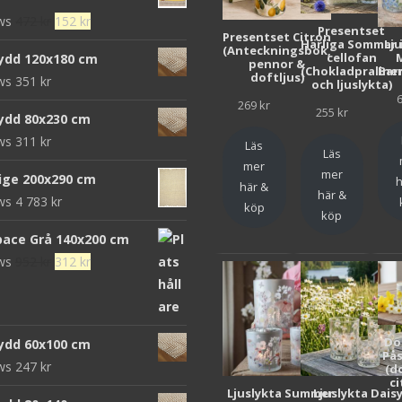
Det
Det
ews
472
kr
152
kr
Presentset
Presentset Citron
ursprungliga
nuvarande
Härliga Sommar 
Lj
(Anteckningsbok,
cellofan
ydd 120x180 cm
pennor &
priset
priset
(Chokladpraline
Bar
doftljus)
ews
351
kr
och ljuslykta)
var:
är:
269
kr
472 kr.
152 kr.
255
kr
ydd 80x230 cm
ews
311
kr
Läs
Läs
mer
mer
eige 200x290 cm
h
här &
här &
ews
4 783
kr
köp
köp
pace Grå 140x200 cm
Det
Det
ews
952
kr
312
kr
ursprungliga
nuvarande
priset
priset
var:
är:
Do
ydd 60x100 cm
952 kr.
312 kr.
Pås
ews
247
kr
(d
ci
Ljuslykta Summer
Ljuslykta Dais