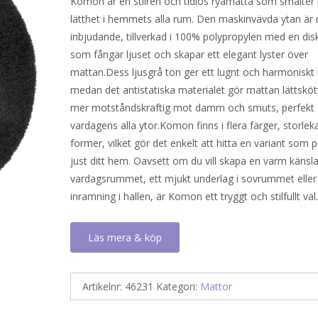
Komon är en stilren och tidlös ryamatta som smälter
lätthet i hemmets alla rum. Den maskinvävda ytan är
inbjudande, tillverkad i 100% polypropylen med en dis
som fångar ljuset och skapar ett elegant lyster över
mattan.Dess ljusgrå ton ger ett lugnt och harmoniskt 
medan det antistatiska materialet gör mattan lättsköt
mer motståndskraftig mot damm och smuts, perfekt 
vardagens alla ytor.Komon finns i flera färger, storlek
former, vilket gör det enkelt att hitta en variant som 
just ditt hem. Oavsett om du vill skapa en varm känsla
vardagsrummet, ett mjukt underlag i sovrummet eller
inramning i hallen, är Komon ett tryggt och stilfullt val
Läs mera & köp
Artikelnr:
46231
Kategori:
Mattor