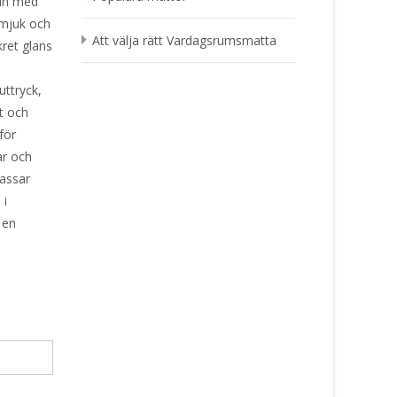
 in med
 mjuk och
Att välja rätt Vardagsrumsmatta
kret glans
uttryck,
t och
för
ar och
passar
 i
 en
.