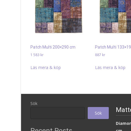
Patch Multi 200×290 cm
Patch Multi 133×1
1 583
kr
887
kr
Läs mera & köp
Läs mera & köp
Sök
Matt
Sök
Diamon
Recent Posts
cm