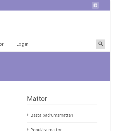
Search
or
Log In
for:
Mattor
Bästa badrumsmattan
Populära mattor