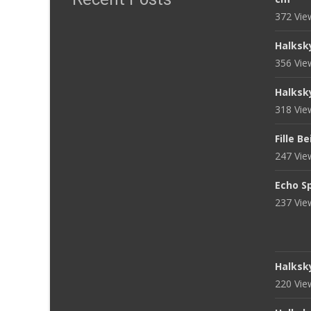
372 Vi
Halksk
356 Vi
Halksk
318 Vi
Fille B
247 Vi
Echo S
237 Vi
Halksk
220 Vi