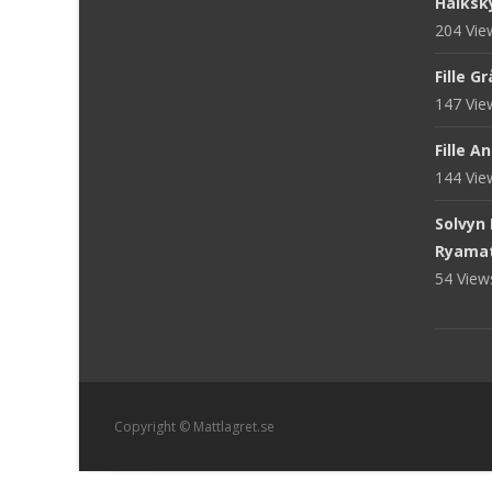
Halksk
204 Vi
Fille G
147 Vi
Fille A
144 Vi
Solvyn
Ryama
54 Vie
Copyright © Mattlagret.se