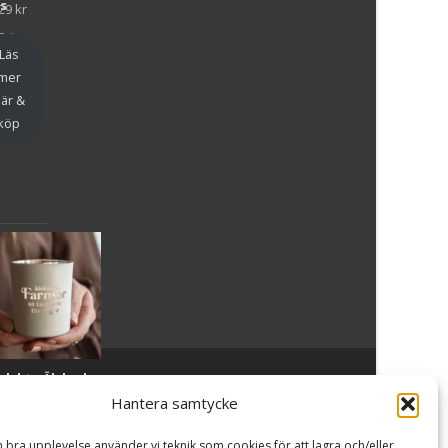
as
29
kr
en
Läs
mer
är &
köp
slykta Älskade
Powered by WordPress
, Theme
i-craft
by TemplatesNext.
armor - Majas
Hantera samtycke
lyktor/
ncancerfonden
n bra upplevelse använder vi teknik som cookies för att lagra och/eller