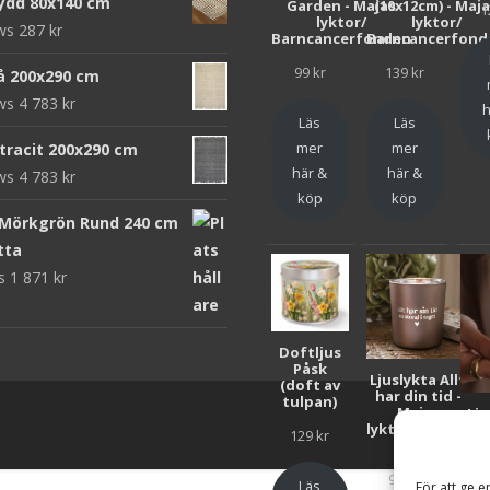
ydd 80x140 cm
Garden - Majas
(10x12cm) - Maj
1
lyktor/
lyktor/
ews
287
kr
Barncancerfonden
Barncancerfond
99
kr
139
kr
rå 200x290 cm
ews
4 783
kr
h
Läs
Läs
mer
mer
ntracit 200x290 cm
här &
här &
ews
4 783
kr
köp
köp
 Mörkgrön Rund 240 cm
tta
ws
1 871
kr
Doftljus
Påsk
Ljuslykta Allt
(doft av
har din tid -
tulpan)
Majas
Lju
lyktor/Suicide
F
129
kr
Zero
Bar
99
kr
Läs
För att ge e