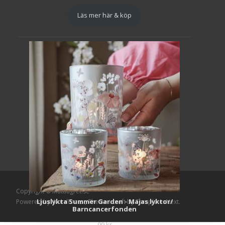
Läs mer här & köp
Copyright © Mattlagret.se
Ljuslykta Summer Garden - Majas lyktor/
Powered by WordPress
, Theme
i-craft
by TemplatesNext.
Barncancerfonden
99
kr