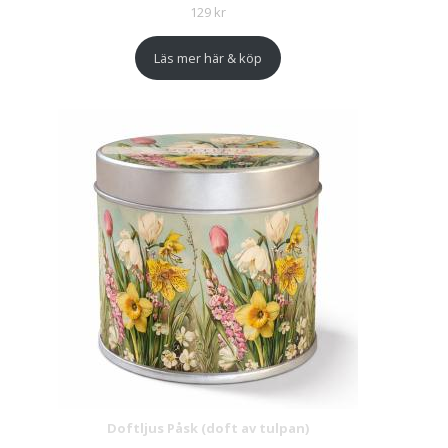
129
kr
Läs mer här & köp
Doftljus Påsk (doft av tulpan)