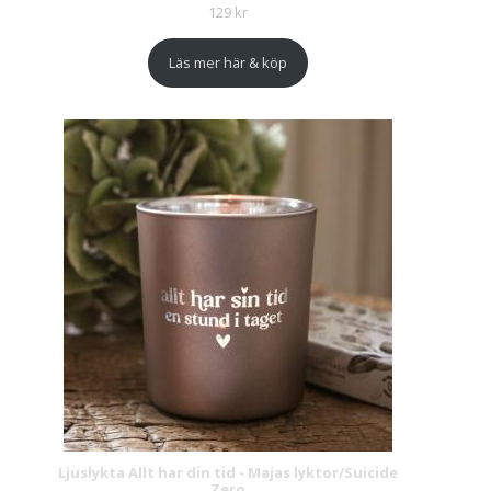
129
kr
Läs mer här & köp
Ljuslykta Allt har din tid - Majas lyktor/Suicide
Zero