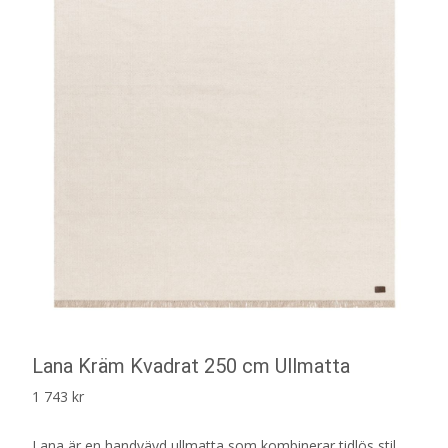
Lana Kräm Kvadrat 250 cm Ullmatta
1 743
kr
Lana är en handvävd ullmatta som kombinerar tidlös stil