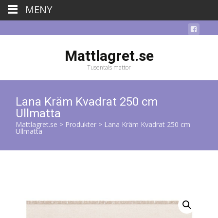
MENY
Mattlagret.se
Tusentals mattor
Lana Kräm Kvadrat 250 cm
Ullmatta
Mattlagret.se
>
Produkter
>
Lana Kräm Kvadrat 250 cm
Ullmatta