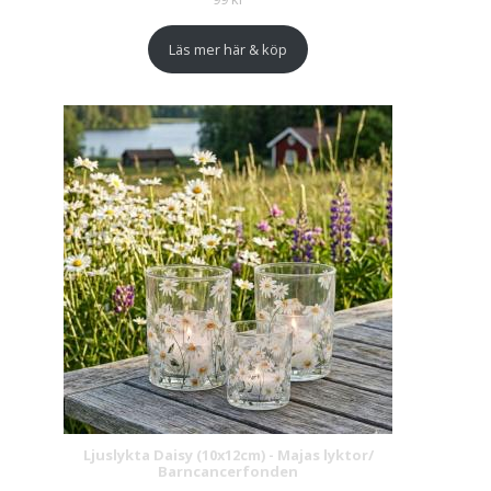
Läs mer här & köp
Ljuslykta Daisy (10x12cm) - Majas lyktor/
Barncancerfonden