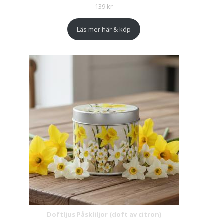
139
kr
Läs mer här & köp
Doftljus Påskliljor (doft av citron)