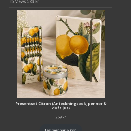
25 Views
583
kr
Presentset Citron (Anteckningsbok, pennor &
doftljus)
269
kr
Läs mer här & köp