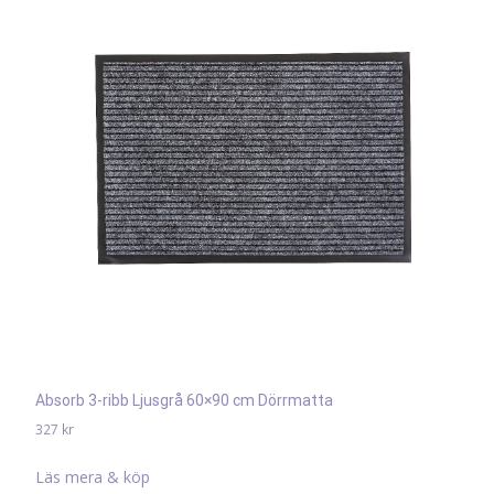
Absorb 3-ribb Ljusgrå 60×90 cm Dörrmatta
327
kr
Läs mera & köp