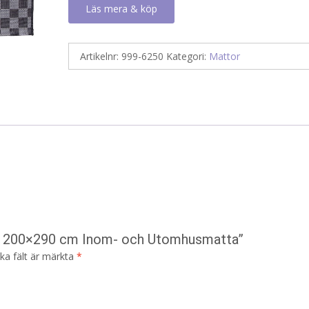
Läs mera & köp
Artikelnr:
999-6250
Kategori:
Mattor
rå 200×290 cm Inom- och Utomhusmatta”
ska fält är märkta
*