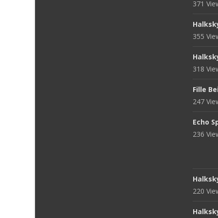
371 Vi
Halksk
355 Vi
Halksk
318 Vi
Fille B
247 Vi
Echo S
236 Vi
Halksk
220 Vi
Halksk