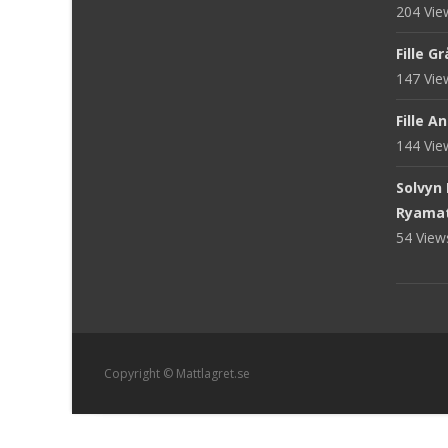
204 Vi
Fille G
147 Vi
Fille A
144 Vi
Solvyn
Ryama
54 Vie
Copyright © Mattlagret.se