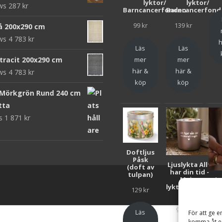
lyktor/
lyktor/
ews
287
kr
Barncancerfonden
Barncancerfond
99
kr
139
kr
rå 200x290 cm
ews
4 783
kr
h
Läs
Läs
mer
mer
ntracit 200x290 cm
här &
här &
ews
4 783
kr
köp
köp
 Mörkgrön Rund 240 cm
tta
ws
1 871
kr
Doftljus
Påsk
Ljuslykta Allt
(doft av
har din tid -
tulpan)
Majas
Lju
lyktor/Suicide
F
129
kr
Zero
Bar
99
kr
Läs
För att ge e
komma åt en