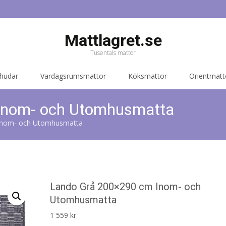
Mattlagret.se
Tusentals mattor
 hudar
Vardagsrumsmattor
Köksmattor
Orientmatt
Inom- och Utomhusmatta
Inom- och Utomhusmatta
Lando Grå 200×290 cm Inom- och
Utomhusmatta
1 559
kr