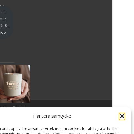
en
Läs
mer
är &
köp
slykta Älskade
Powered by WordPress
, Theme
i-craft
by TemplatesNext.
armor - Majas
Hantera samtycke
lyktor/
ncancerfonden
n bra upplevelse använder vi teknik som cookies för att lagra och/eller
99
kr
hetsinformation. När du samtycker till dessa tekniker kan vi behandla