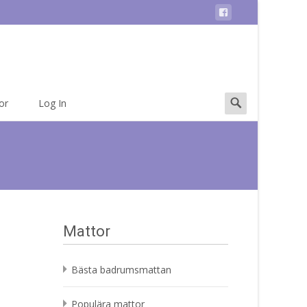
Search
or
Log In
for:
Mattor
Bästa badrumsmattan
Populära mattor