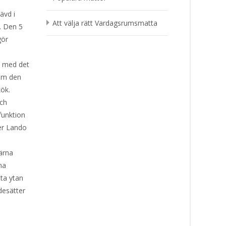
ävd i
Att välja rätt Vardagsrumsmatta
. Den 5
gör
a med det
 om den
kök.
och
funktion
ler Lando
ärna
ma
ta ytan
desätter