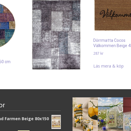
Dörrmatta Cocos
Välkommen Beige 4
287
kr
160 cm
Läs mera & köp
Patch Grå 200×290 cm
1 583
kr
Läs mera & köp
or
d Farmen Beige 80x150