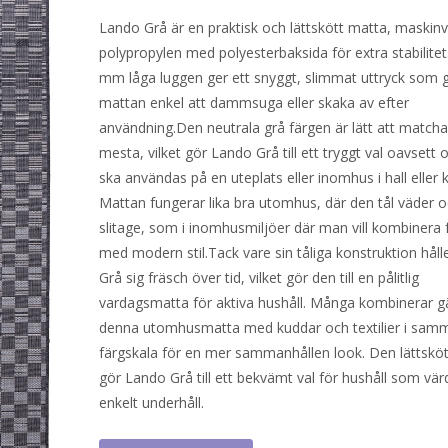
Lando Grå är en praktisk och lättskött matta, maskinv
polypropylen med polyesterbaksida för extra stabilitet
mm låga luggen ger ett snyggt, slimmat uttryck som 
mattan enkel att dammsuga eller skaka av efter
användning.Den neutrala grå färgen är lätt att match
mesta, vilket gör Lando Grå till ett tryggt val oavsett
ska användas på en uteplats eller inomhus i hall eller 
Mattan fungerar lika bra utomhus, där den tål väder 
slitage, som i inomhusmiljöer där man vill kombinera 
med modern stil.Tack vare sin tåliga konstruktion hål
Grå sig fräsch över tid, vilket gör den till en pålitlig
vardagsmatta för aktiva hushåll. Många kombinerar g
denna utomhusmatta med kuddar och textilier i sam
färgskala för en mer sammanhållen look. Den lättsköt
gör Lando Grå till ett bekvämt val för hushåll som vär
enkelt underhåll.