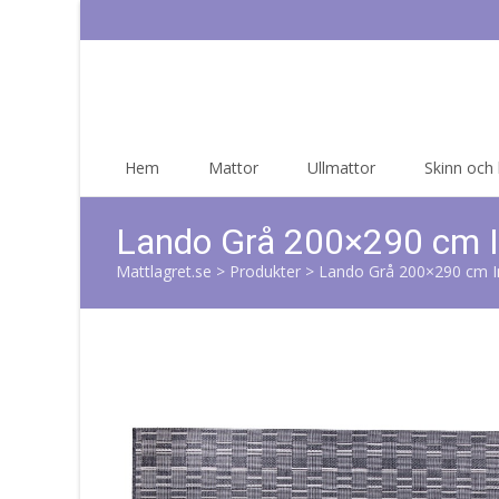
Skip
Hem
Mattor
Ullmattor
Skinn och
to
content
Lando Grå 200×290 cm 
Mattlagret.se
>
Produkter
>
Lando Grå 200×290 cm 