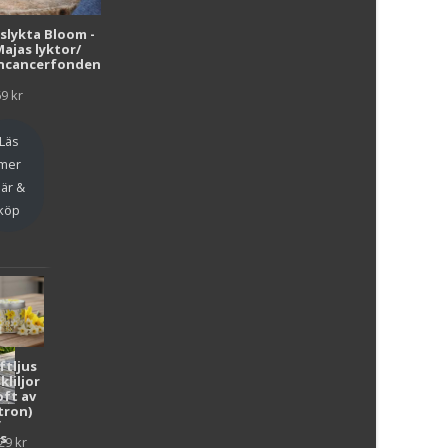
i
uslykta Bloom -
Majas lyktor/
r
ncancerfonden
69
kr
Läs
mer
är &
köp
ftljus
kliljor
oft av
tron)
y
as
29
kr