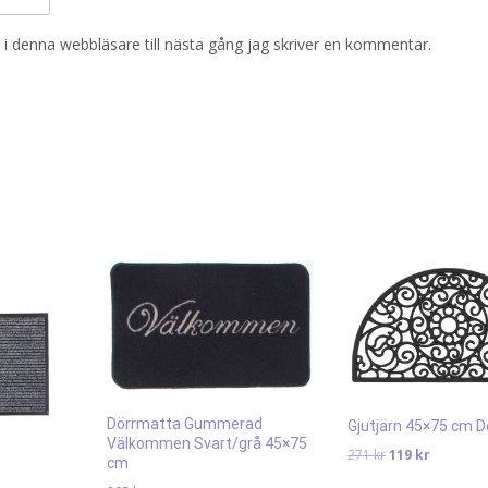
i denna webbläsare till nästa gång jag skriver en kommentar.
Dörrmatta Gummerad
Gjutjärn 45×75 cm 
Välkommen Svart/grå 45×75
Det
Det
271
kr
119
kr
cm
ursprungliga
nuvaran