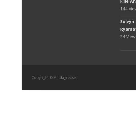
Fille A
144 Vi
Solvyn
Ryama
54 Vie
Copyright © Mattlagret.se