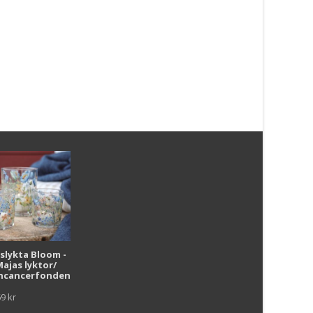
Patch Multi Rund 20
1 087
kr
Läs mera & köp
Patch Multi 67×180 cm
511
kr
Läs mera & köp
i
uslykta Bloom -
Majas lyktor/
r
ncancerfonden
69
kr