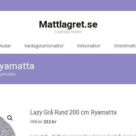
Mattlagret.se
Tusentals mattor
 hudar
Vardagsrumsmattor
Köksmattor
Orientmatt
Ryamatta
yamatta
Lazy Grå Rund 200 cm Ryamatta
Det
Det
708
kr
232
kr
ursprungliga
nuvarande