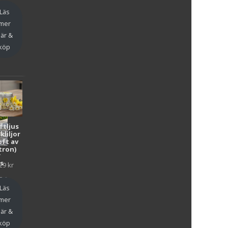
Läs
mer
är &
köp
ftljus
kliljor
oft av
tron)
y
as
29
kr
en
Läs
mer
är &
köp