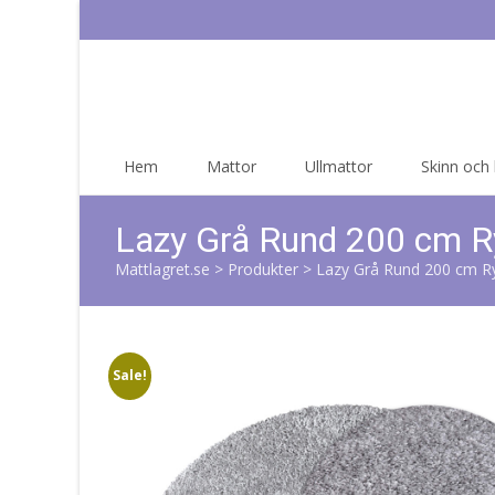
Skip
Hem
Mattor
Ullmattor
Skinn och
to
content
Lazy Grå Rund 200 cm 
Mattlagret.se
>
Produkter
>
Lazy Grå Rund 200 cm R
Sale!