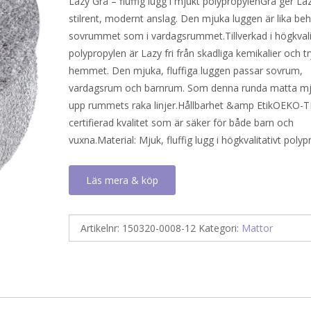
Lazy Grå – fluffig lugg i mjukt polypropylenGrå ger Laz
priset
priset
stilrent, modernt anslag. Den mjuka luggen är lika beha
var:
är:
sovrummet som i vardagsrummet.Tillverkad i högkvali
708 kr.
232 kr.
polypropylen är Lazy fri från skadliga kemikalier och tr
hemmet. Den mjuka, fluffiga luggen passar sovrum,
vardagsrum och barnrum. Som denna runda matta mj
upp rummets raka linjer.Hållbarhet &amp EtikOEKO-
certifierad kvalitet som är säker för både barn och
vuxna.Material: Mjuk, fluffig lugg i högkvalitativt polyp
Läs mera & köp
Artikelnr:
150320-0008-12
Kategori:
Mattor