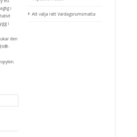
y ett
glig i
Att välja rätt Vardagsrumsmatta
tativt
ygg i
ukar den
TEX®-
ropylen.