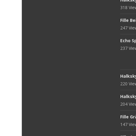
318 Vi
Fille B
247 Vi
Echo S
237 Vi
Halksk
220 Vi
Halksk
204 Vi
Fille G
147 Vi