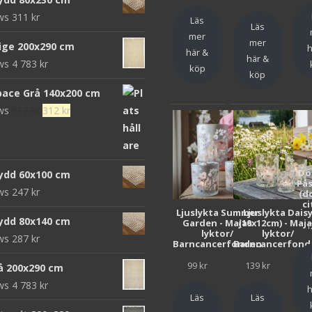
ews
311
kr
Läs
Läs
mer
mer
eige 200x290 cm
h
här &
här &
ews
4 783
kr
köp
köp
pace Grå 140x200 cm
Det
Det
ews
952
kr
312
kr
ursprungliga
nuvarande
priset
priset
var:
är:
Do
ydd 60x100 cm
952 kr.
312 kr.
Pås
ews
247
kr
(d
ci
Ljuslykta Summer
Ljuslykta Dais
ydd 80x140 cm
Garden - Majas
(10x12cm) - Maj
1
lyktor/
lyktor/
ews
287
kr
Barncancerfonden
Barncancerfond
99
kr
139
kr
rå 200x290 cm
ews
4 783
kr
h
Läs
Läs