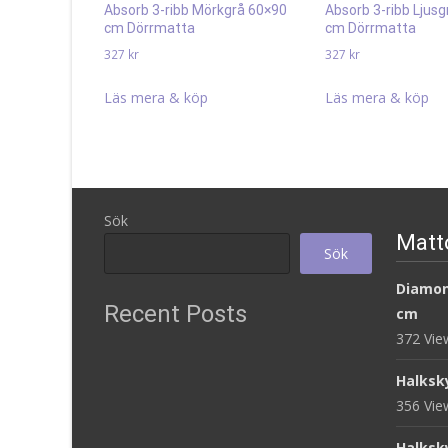
Absorb 3-ribb Mörkgrå 60×90
Absorb 3-ribb Ljus
cm Dörrmatta
cm Dörrmatta
327
kr
327
kr
Läs mera & köp
Läs mera & köp
Sök
Matt
Sök
Diamon
Recent Posts
cm
372 Vi
Halksk
356 Vi
Halksk