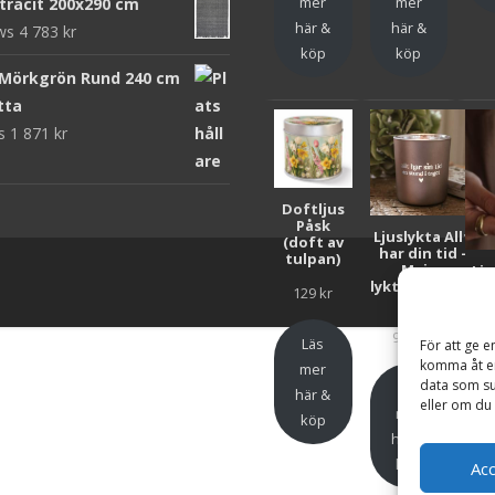
mer
mer
ntracit 200x290 cm
här &
här &
ews
4 783
kr
köp
köp
 Mörkgrön Rund 240 cm
tta
ws
1 871
kr
Doftljus
Påsk
Ljuslykta Allt
(doft av
har din tid -
tulpan)
Majas
Lju
lyktor/Suicide
F
129
kr
Zero
Bar
99
kr
Läs
För att ge e
komma åt en
mer
data som su
Läs
här &
eller om du 
mer
köp
här &
h
köp
Ac