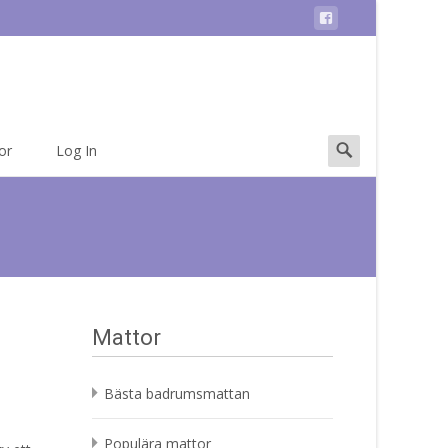
Search
or
Log In
for:
Mattor
Bästa badrumsmattan
Populära mattor