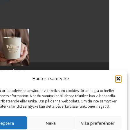
slykta Älskade
Powered by WordPress
, Theme
i-craft
by TemplatesNext.
armor - Majas
Hantera samtycke
lyktor/
ncancerfonden
n bra upplevelse använder vi teknik som cookies för att lagra och/eller
99
kr
hetsinformation. När du samtycker till dessa tekniker kan vi behandla
rfbeteende eller unika ID:n på denna webbplats. Om du inte samtycker
återkallar ditt samtycke kan detta påverka vissa funktioner negativt.
Läs
mer
är &
ceptera
Neka
Visa preferenser
köp