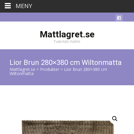
MENY
Mattlagret.se
Tusentals mattor
Lior Brun 280×380 cm Wiltonmatta
Mattlagret.se
>
Produkter
>
Lior Brun 280×380 cm
Wiltonmatta