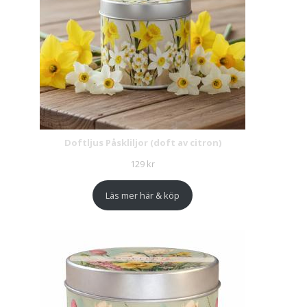
Doftljus Påskliljor (doft av citron)
129
kr
Läs mer här & köp