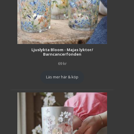
Ljuslykta Bloom - Majas lyktor/
Barncancerfonden
69
kr
Läs mer här & köp