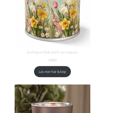
Doftljus Påsk (doft av tulpan)
129
kr
Läs mer här & köp