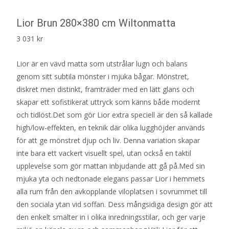
Lior Brun 280×380 cm Wiltonmatta
3 031
kr
Lior är en vävd matta som utstrålar lugn och balans
genom sitt subtila mönster i mjuka bågar. Mönstret,
diskret men distinkt, framträder med en lätt glans och
skapar ett sofistikerat uttryck som känns både modernt
och tidlöst.Det som gör Lior extra speciell är den så kallade
high/low-effekten, en teknik där olika lugghöjder används
för att ge mönstret djup och liv. Denna variation skapar
inte bara ett vackert visuellt spel, utan också en taktil
upplevelse som gör mattan inbjudande att gå på.Med sin
mjuka yta och nedtonade elegans passar Lior i hemmets
alla rum från den avkopplande viloplatsen i sovrummet till
den sociala ytan vid soffan. Dess mångsidiga design gör att
den enkelt smälter in i olika inredningsstilar, och ger varje