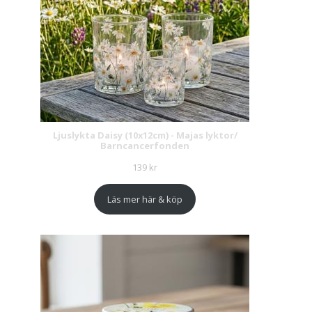
Ljuslykta Daisy (10x12cm) - Majas lyktor/
Barncancerfonden
139
kr
Läs mer här & köp