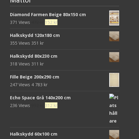
Mattor
Diamond Farmen Beige 80x150 cm
Det
Det
371 Views
472
kr
152
kr
ursprungliga
nuvarande
Halkskydd 120x180 cm
priset
priset
355 Views
351
kr
var:
är:
472 kr.
152 kr.
Halkskydd 80x230 cm
318 Views
311
kr
Fille Beige 200x290 cm
247 Views
4 783
kr
Echo Space Grå 140x200 cm
Det
Det
236 Views
952
kr
312
kr
ursprungliga
nuvarande
priset
priset
var:
är:
Halkskydd 60x100 cm
952 kr.
312 kr.