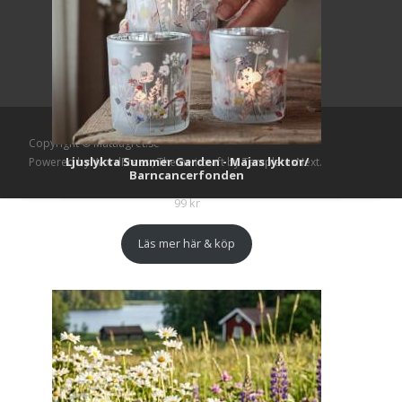
Copyright © Mattlagret.se
Ljuslykta Summer Garden - Majas lyktor/
Powered by WordPress
, Theme
i-craft
by TemplatesNext.
Barncancerfonden
99
kr
Läs mer här & köp