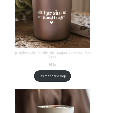
Ljuslykta Allt har din tid - Majas lyktor/Suicide
Zero
99
kr
Läs mer här & köp