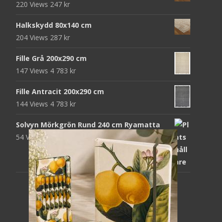
220 Views
247
kr
Halkskydd 80x140 cm
204 Views
287
kr
Fille Grå 200x290 cm
147 Views
4 783
kr
Fille Antracit 200x290 cm
144 Views
4 783
kr
Solvyn Mörkgrön Rund 240 cm Ryamatta
54 Views
1 871
kr