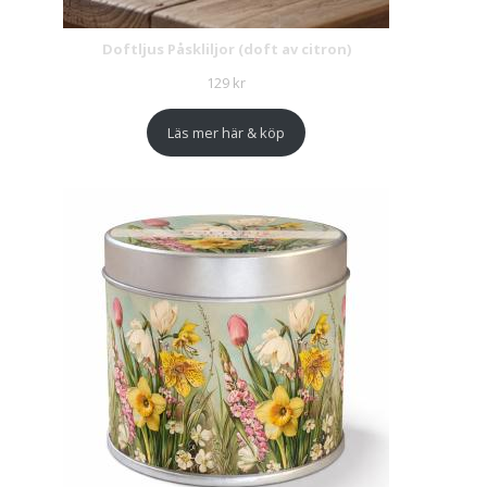
Doftljus Påskliljor (doft av citron)
129
kr
Läs mer här & köp