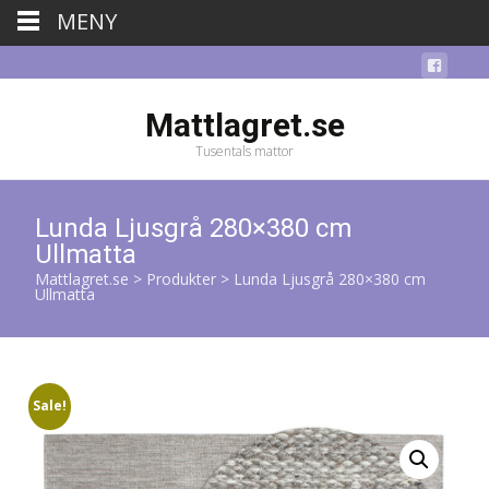
MENY
Mattlagret.se
Tusentals mattor
Lunda Ljusgrå 280×380 cm
Ullmatta
Mattlagret.se
>
Produkter
>
Lunda Ljusgrå 280×380 cm
Ullmatta
Sale!