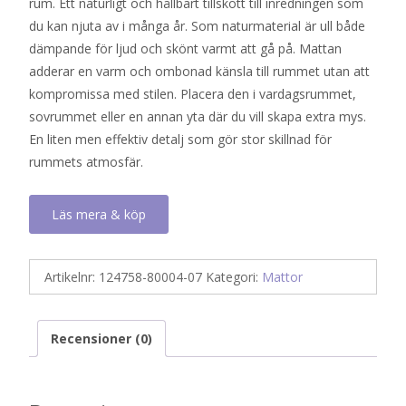
rum. Ett naturligt och hållbart tillskott till inredningen som
du kan njuta av i många år. Som naturmaterial är ull både
dämpande för ljud och skönt varmt att gå på. Mattan
adderar en varm och ombonad känsla till rummet utan att
kompromissa med stilen. Placera den i vardagsrummet,
sovrummet eller en annan yta där du vill skapa extra mys.
En liten men effektiv detalj som gör stor skillnad för
rummets atmosfär.
Läs mera & köp
Artikelnr:
124758-80004-07
Kategori:
Mattor
Recensioner (0)