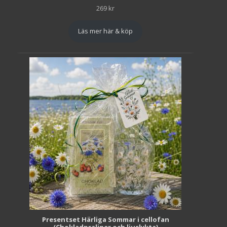
269
kr
Läs mer här & köp
Presentset Härliga Sommar i cellofan
(Chokladpraliner och ljuslykta)