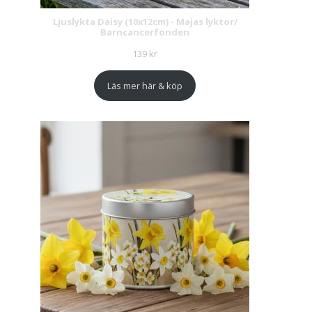
Ljuslykta Daisy (10x12cm) - Majas lyktor/
Barncancerfonden
139
kr
Läs mer här & köp