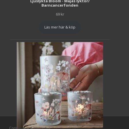
Ljuslykta Bloom - Majas lyktor/
Barncancerfonden
69
kr
Läs mer här & köp
Copyright © Mattlagret.se