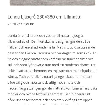
Lunda Ljusgrå 280×380 cm Ullmatta
Det
Det
2 520
kr
1 679
kr
ursprungliga
nuvarande
Lunda är en slitstark och vacker ullmatta i Ljusgrå,
priset
priset
tillverkad av ull. Den kortskurna designen gör den både
var:
är:
hållbar och enkel att underhålla. Med sitt tidlösa utseende
2
1
passar den lika bra i sovrum och vardagsrum som i kök. En
520 kr.
679 kr.
fin och elegant matta som kombinerar funktionalitet och
stil, och som lyfter varje rum med sin moderna charm. Ett
enkelt sätt att ge hemmet en mjukare och mer inbjudande
känsla. Tack vare ullens naturliga egenskaper är mattan
både tålig och motståndskraftig mot smuts och
fläckar.Färgsättningen gör den lätt att kombinera med olika
möbler och övriga textilier i hemmet. Den fungerar fint
både under soffbordet och som ett blickfång i ett öppet