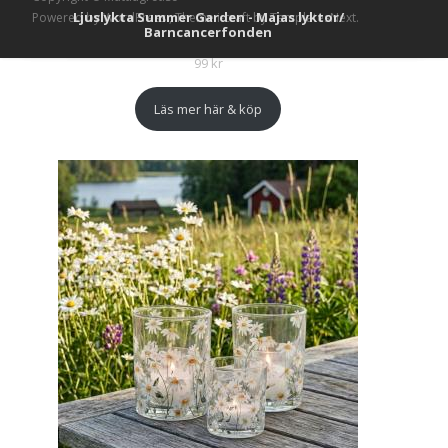
Ljuslykta Summer Garden - Majas lyktor/
Powered by WordPress
, Theme
i-craft
by TemplatesNext.
Barncancerfonden
99
kr
Läs mer här & köp