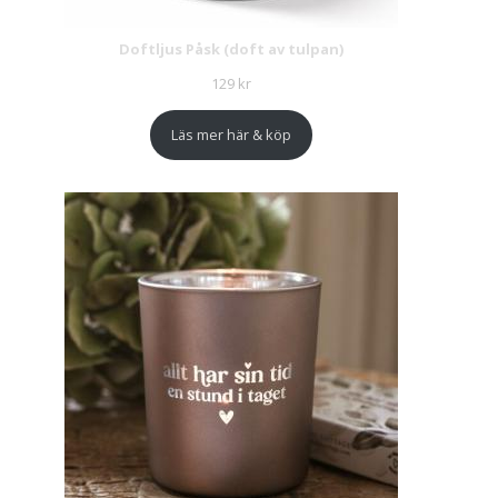
Doftljus Påsk (doft av tulpan)
129
kr
Läs mer här & köp