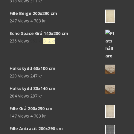
318 Views
311
kr
Fille Beige 200x290 cm
247 Views
4 783
kr
Echo Space Grå 140x200 cm
Det
Det
236 Views
952
kr
312
kr
ursprungliga
nuvarande
priset
priset
var:
är:
Halkskydd 60x100 cm
952 kr.
312 kr.
220 Views
247
kr
Halkskydd 80x140 cm
204 Views
287
kr
Fille Grå 200x290 cm
147 Views
4 783
kr
Fille Antracit 200x290 cm