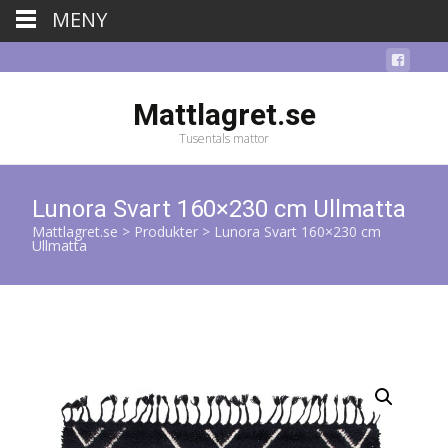
MENY
Mattlagret.se
Tusentals mattor
Lunora Svart 160×230 cm Ullmatta
Mattlagret.se
>
Produkter
>
Lunora Svart 160×230 cm
Ullmatta