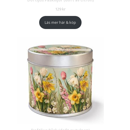
Doftljus Påskliljor (doft av citron)
129
kr
Läs mer här & köp
Doftljus Påsk (doft av tulpan)