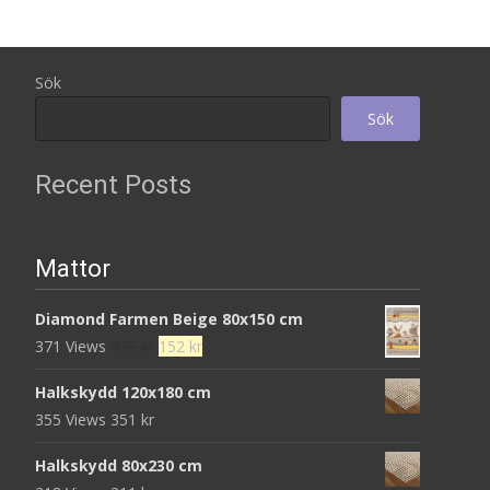
Sök
Sök
Recent Posts
Mattor
Diamond Farmen Beige 80x150 cm
Det
Det
371 Views
472
kr
152
kr
ursprungliga
nuvarande
Halkskydd 120x180 cm
priset
priset
355 Views
351
kr
var:
är:
472 kr.
152 kr.
Halkskydd 80x230 cm