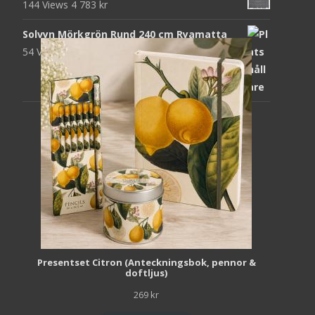
144 Views
4 783
kr
Solvyn Mörkgrön Rund 240 cm Ryamatta
54 Views
1 871
kr
Presentset Citron (Anteckningsbok, pennor &
doftljus)
269
kr