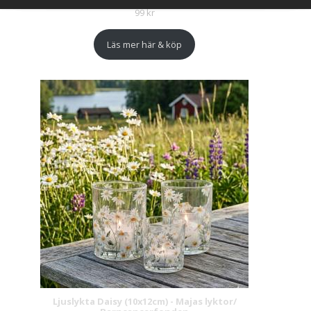
99
kr
Läs mer här & köp
Ljuslykta Daisy (10x12cm) - Majas lyktor/