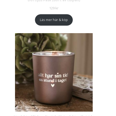
129
kr
Läs mer här & köp