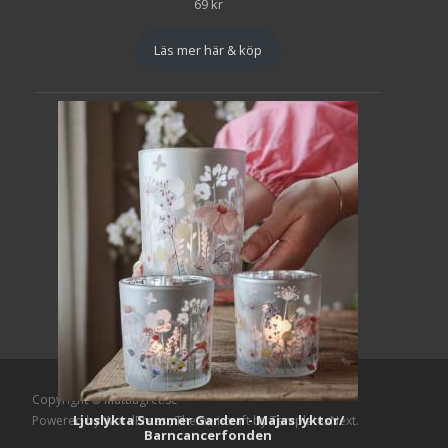
69
kr
Läs mer här & köp
Copyright © Mattlagret.se
Ljuslykta Summer Garden - Majas lyktor/
Powered by WordPress
, Theme
i-craft
by TemplatesNext.
Barncancerfonden