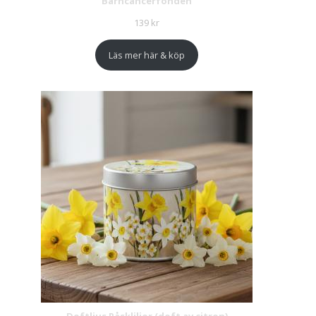
Barncancerfonden
139
kr
Läs mer här & köp