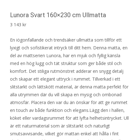
Lunora Svart 160×230 cm Ullmatta
3 143
kr
En iögonfallande och trendsäker ullmatta som tillför ett
lyxigt och sofistikerat intryck till ditt hem. Denna matta, en
del av mattserien Lunora, har en mjuk och fyllig känsla
med en hög lugg och tät struktur som ger både stil och
komfort. Det stiliga rutmönstret adderar en snygg detalj
och skapar ett elegant uttryck i rummet. Tillverkad i ett
slitstarkt och lättskött material, är denna matta perfekt för
alla utrymmen där du vill skapa en mysig och ombonad
atmosfär. Placera den var du än önskar för att ge rummet
en touch av både funktion och elegans.Lägg den i hallen,
köket eller vardagsrummet för att lyfta helhetsintrycket. Ull
är ett naturmaterial som är slitstarkt och naturligt
smutsavvisande, vilket gör mattan enkel att hålla i fint