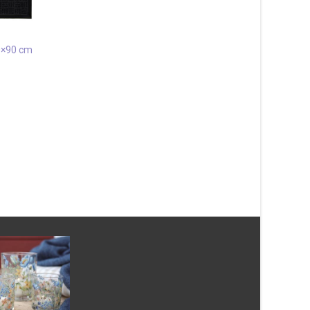
0×90 cm
Pinmat Hi-Low 45×75 cm
Dörrmatta
247
kr
Patch Grå 133×190 
Läs mera & köp
887
kr
Läs mera & köp