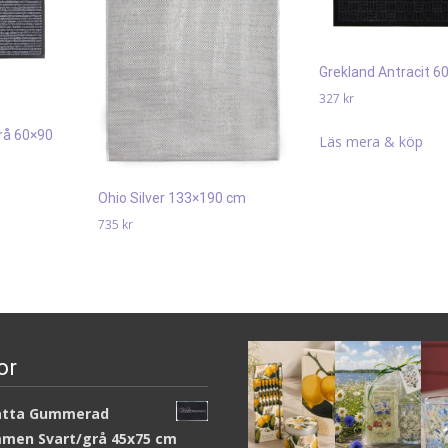
Grekland Antracit 6
327
kr
grå 60×90
Läs mera & köp
Ohio Silver 133×190 cm
735
kr
Läs mera & köp
or
atta Gummerad
men Svart/grå 45x75 cm