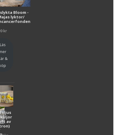
i
uslykta Bloom -
Majas lyktor/
r
ncancerfonden
69
kr
Läs
mer
är &
köp
ftljus
kliljor
oft av
tron)
y
as