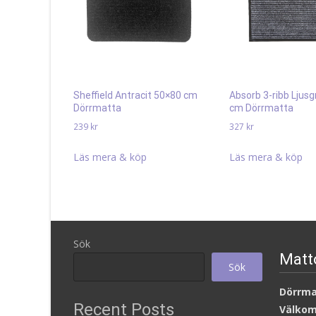
Sheffield Antracit 50×80 cm
Absorb 3-ribb Ljus
Dörrmatta
cm Dörrmatta
239
kr
327
kr
Läs mera & köp
Läs mera & köp
Sök
Matt
Sök
Dörrm
Recent Posts
Välkom