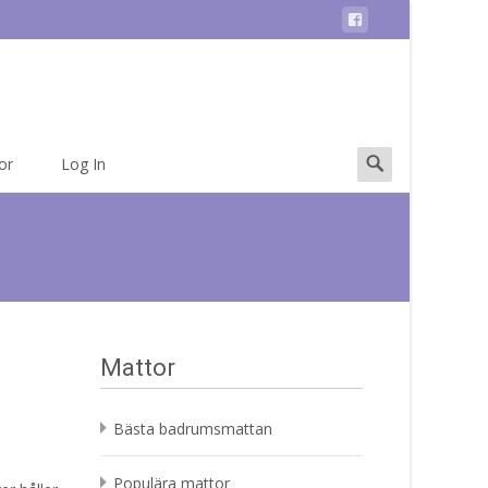
Search
or
Log In
for:
Mattor
Bästa badrumsmattan
Populära mattor