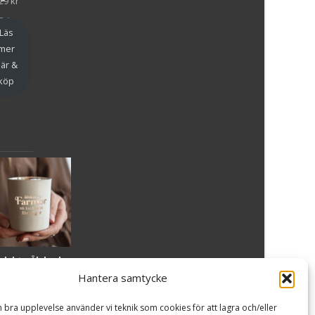
29
kr
en
Läs
mer
är &
köp
slykta Älskade
armor - Majas
Hantera samtycke
lyktor/
ncancerfonden
n bra upplevelse använder vi teknik som cookies för att lagra och/eller
99
kr