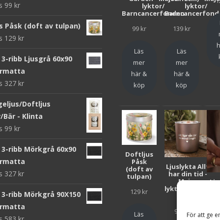
1
ws
99
kr
lyktor/
lyktor/
Barncancerfonden
Barncancerfond
s Påsk (doft av tulpan)
99
kr
139
kr
ws
129
kr
h
Läs
Läs
3-ribb Ljusgrå 60x90
mer
mer
rmatta
här &
här &
ws
327
kr
köp
köp
eljus/Doftljus
/Bär - Klinta
ws
99
kr
 3-ribb Mörkgrå 60x90
Doftljus
rmatta
Påsk
Ljuslykta Allt
(doft av
ws
327
kr
har din tid -
tulpan)
Majas
Lju
lyktor/Suicide
F
129
kr
 3-ribb Mörkgrå 90X150
Zero
Bar
rmatta
99
kr
Läs
För att ge e
ws
583
kr