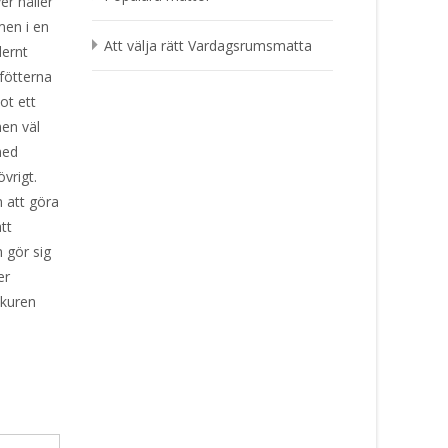
er håller
men i en
Att välja rätt Vardagsrumsmatta
dernt
fötterna
ot ett
men väl
med
övrigt.
 att göra
tt
 gör sig
er
skuren