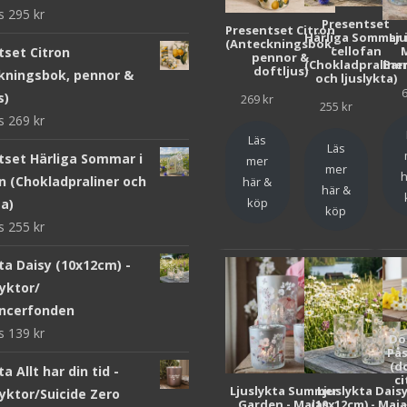
ws
295
kr
Presentset
Presentset Citron
Härliga Sommar 
Lj
(Anteckningsbok,
cellofan
tset Citron
pennor &
(Chokladpraline
Bar
doftljus)
kningsbok, pennor &
och ljuslykta)
s)
269
kr
255
kr
ws
269
kr
Läs
Läs
tset Härliga Sommar i
mer
mer
h
n (Chokladpraliner och
här &
här &
köp
ta)
köp
ws
255
kr
ta Daisy (10x12cm) -
yktor/
ncerfonden
ws
139
kr
Do
Pås
(d
ta Allt har din tid -
ci
Ljuslykta Summer
Ljuslykta Dais
yktor/Suicide Zero
Garden - Majas
(10x12cm) - Maj