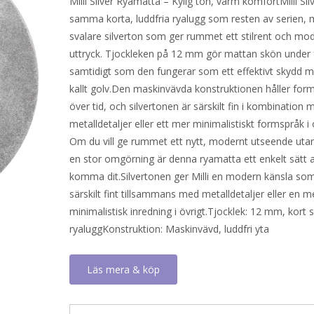
Milli Silver Ryamatta – Kylig ton, varm komfortMilli Silv
priset
priset
samma korta, luddfria ryalugg som resten av serien, 
var:
är:
svalare silverton som ger rummet ett stilrent och mo
560 kr.
319 kr.
uttryck. Tjockleken på 12 mm gör mattan skön under 
samtidigt som den fungerar som ett effektivt skydd m
kallt golv.Den maskinvävda konstruktionen håller for
över tid, och silvertonen är särskilt fin i kombination 
metalldetaljer eller ett mer minimalistiskt formspråk i 
Om du vill ge rummet ett nytt, modernt utseende utan
en stor omgörning är denna ryamatta ett enkelt sätt a
komma dit.Silvertonen ger Milli en modern känsla som
särskilt fint tillsammans med metalldetaljer eller en m
minimalistisk inredning i övrigt.Tjocklek: 12 mm, kort 
ryaluggKonstruktion: Maskinvävd, luddfri yta
Läs mera & köp