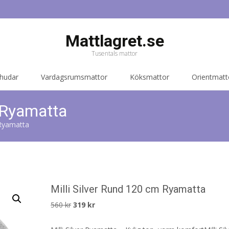
Mattlagret.se
Tusentals mattor
 hudar
Vardagsrumsmattor
Köksmattor
Orientmatt
m Ryamatta
 Ryamatta
Milli Silver Rund 120 cm Ryamatta
Det
Det
560
kr
319
kr
ursprungliga
nuvarande