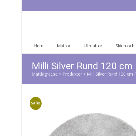
Skip
Hem
Mattor
Ullmattor
Skinn och
to
content
Milli Silver Rund 120 c
Mattlagret.se
>
Produkter
>
Milli Silver Rund 120 cm
Sale!