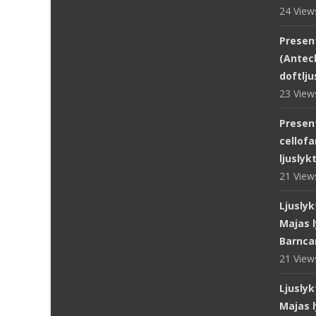
24 Vie
Presen
(Antec
doftlju
23 Vie
Presen
cellofa
ljuslyk
21 Vie
Ljuslyk
Majas l
Barnca
21 Vie
Ljuslyk
Majas l