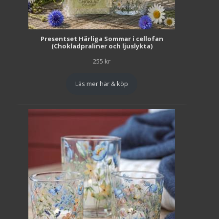
Presentset Härliga Sommar i cellofan
(Chokladpraliner och ljuslykta)
255
kr
Läs mer här & köp