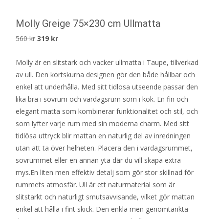
Molly Greige 75×230 cm Ullmatta
Det
Det
560
kr
319
kr
ursprungliga
nuvarande
Molly är en slitstark och vacker ullmatta i Taupe, tillverkad
priset
priset
av ull. Den kortskurna designen gör den både hållbar och
var:
är:
enkel att underhålla. Med sitt tidlösa utseende passar den
560 kr.
319 kr.
lika bra i sovrum och vardagsrum som i kök. En fin och
elegant matta som kombinerar funktionalitet och stil, och
som lyfter varje rum med sin moderna charm. Med sitt
tidlösa uttryck blir mattan en naturlig del av inredningen
utan att ta över helheten. Placera den i vardagsrummet,
sovrummet eller en annan yta där du vill skapa extra
mys.En liten men effektiv detalj som gör stor skillnad för
rummets atmosfär. Ull är ett naturmaterial som är
slitstarkt och naturligt smutsavvisande, vilket gör mattan
enkel att hålla i fint skick. Den enkla men genomtänkta