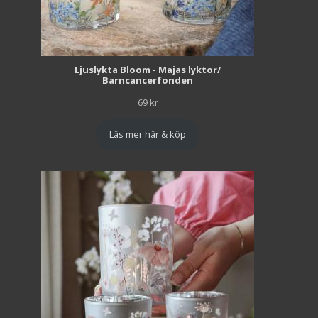
Ljuslykta Bloom - Majas lyktor/
Barncancerfonden
69
kr
Läs mer här & köp