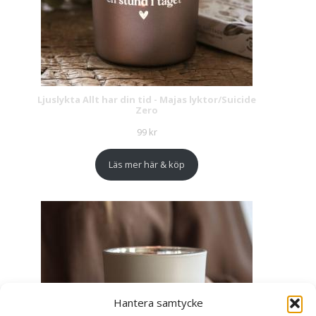
Ljuslykta Allt har din tid - Majas lyktor/Suicide
Zero
99
kr
Läs mer här & köp
Hantera samtycke