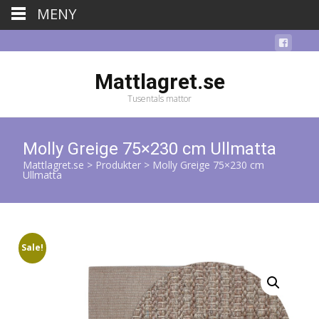
MENY
Mattlagret.se
Tusentals mattor
Molly Greige 75×230 cm Ullmatta
Mattlagret.se
>
Produkter
>
Molly Greige 75×230 cm
Ullmatta
Sale!