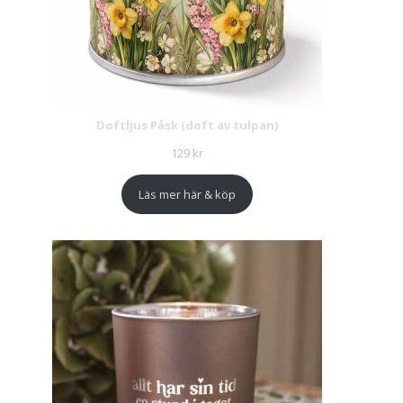
Doftljus Påsk (doft av tulpan)
129
kr
Läs mer här & köp