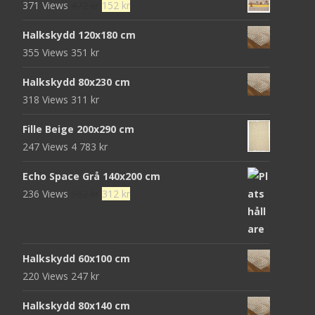
Det
Det
371 Views
472
kr
152
kr
ursprungliga
nuvarande
Halkskydd 120x180 cm
priset
priset
355 Views
351
kr
var:
är:
472 kr.
152 kr.
Halkskydd 80x230 cm
318 Views
311
kr
Fille Beige 200x290 cm
247 Views
4 783
kr
Echo Space Grå 140x200 cm
Det
Det
236 Views
952
kr
312
kr
ursprungliga
nuvarande
priset
priset
var:
är:
Halkskydd 60x100 cm
952 kr.
312 kr.
220 Views
247
kr
Halkskydd 80x140 cm