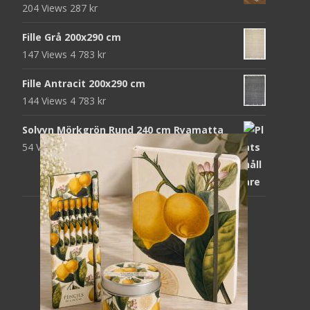
204 Views
287
kr
Fille Grå 200x290 cm
147 Views
4 783
kr
Fille Antracit 200x290 cm
144 Views
4 783
kr
Solvyn Mörkgrön Rund 240 cm Ryamatta
54 Views
1 871
kr