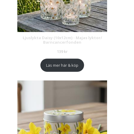
Ljuslykta Daisy (10x12cm) - Majas lyktor/
Barncancerfonden
139
kr
Läs mer här & köp