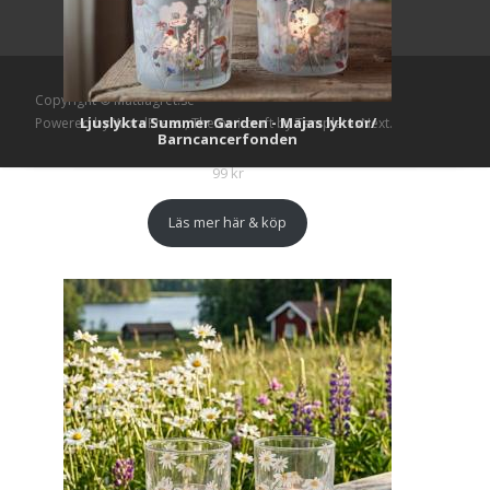
Copyright © Mattlagret.se
Ljuslykta Summer Garden - Majas lyktor/
Powered by WordPress
, Theme
i-craft
by TemplatesNext.
Barncancerfonden
99
kr
Läs mer här & köp