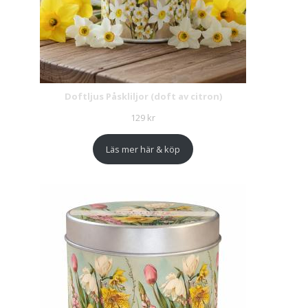
Doftljus Påskliljor (doft av citron)
129
kr
Läs mer här & köp