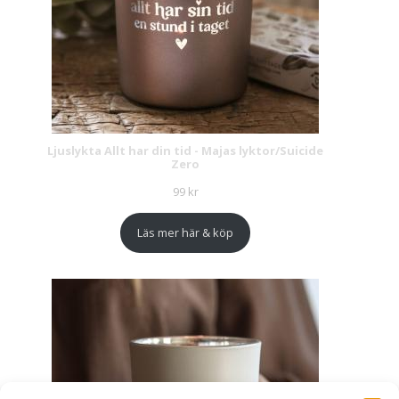
Ljuslykta Allt har din tid - Majas lyktor/Suicide
Zero
99
kr
Läs mer här & köp