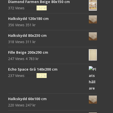
Diamond Farmen Beige 80x150 cm
Det
Det
372 Views
472
kr
152
kr
ursprungliga
nuvarande
Halkskydd 120x180 cm
priset
priset
356 Views
351
kr
var:
är:
472 kr.
152 kr.
Halkskydd 80x230 cm
318 Views
311
kr
Fille Beige 200x290 cm
247 Views
4 783
kr
Echo Space Grå 140x200 cm
Det
Det
237 Views
952
kr
312
kr
ursprungliga
nuvarande
priset
priset
var:
är:
Halkskydd 60x100 cm
952 kr.
312 kr.
220 Views
247
kr