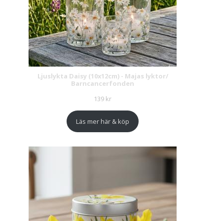
Ljuslykta Daisy (10x12cm) - Majas lyktor/
Barncancerfonden
139
kr
Läs mer här & köp