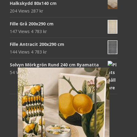
Halkskydd 80x140 cm
204 Views
287
kr
Fille Grå 200x290 cm
147 Views
4 783
kr
Fille Antracit 200x290 cm
144 Views
4 783
kr
Solvyn Mörkgrön Rund 240 cm Ryamatta
54 Views
1 871
kr