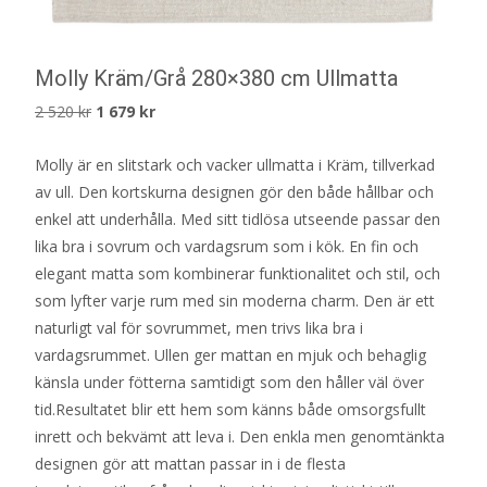
Molly Kräm/Grå 280×380 cm Ullmatta
Det
Det
2 520
kr
1 679
kr
ursprungliga
nuvarande
Molly är en slitstark och vacker ullmatta i Kräm, tillverkad
priset
priset
av ull. Den kortskurna designen gör den både hållbar och
var:
är:
enkel att underhålla. Med sitt tidlösa utseende passar den
2
1
lika bra i sovrum och vardagsrum som i kök. En fin och
520 kr.
679 kr.
elegant matta som kombinerar funktionalitet och stil, och
som lyfter varje rum med sin moderna charm. Den är ett
naturligt val för sovrummet, men trivs lika bra i
vardagsrummet. Ullen ger mattan en mjuk och behaglig
känsla under fötterna samtidigt som den håller väl över
tid.Resultatet blir ett hem som känns både omsorgsfullt
inrett och bekvämt att leva i. Den enkla men genomtänkta
designen gör att mattan passar in i de flesta