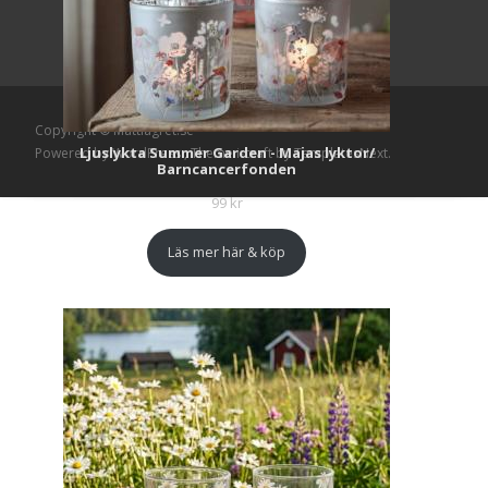
Copyright © Mattlagret.se
Ljuslykta Summer Garden - Majas lyktor/
Powered by WordPress
, Theme
i-craft
by TemplatesNext.
Barncancerfonden
99
kr
Läs mer här & köp