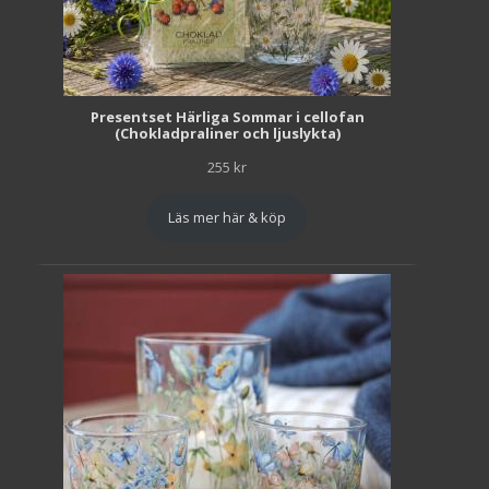
Presentset Härliga Sommar i cellofan
(Chokladpraliner och ljuslykta)
255
kr
Läs mer här & köp