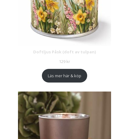
Doftljus Påsk (doft av tulpan)
129
kr
Läs mer här & köp