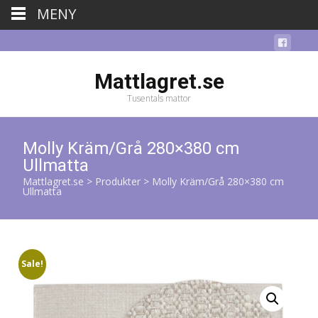
MENY
Mattlagret.se
Tusentals mattor
Molly Kräm/Grå 280×380 cm
Ullmatta
Mattlagret.se
>
Produkter
>
Molly Kräm/Grå 280×380 cm
Ullmatta
Sale!