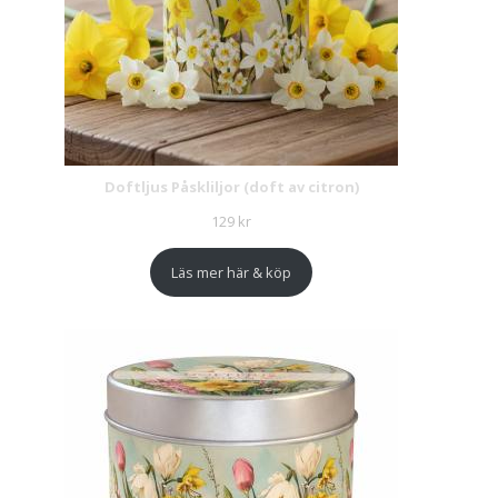
Doftljus Påskliljor (doft av citron)
129
kr
Läs mer här & köp