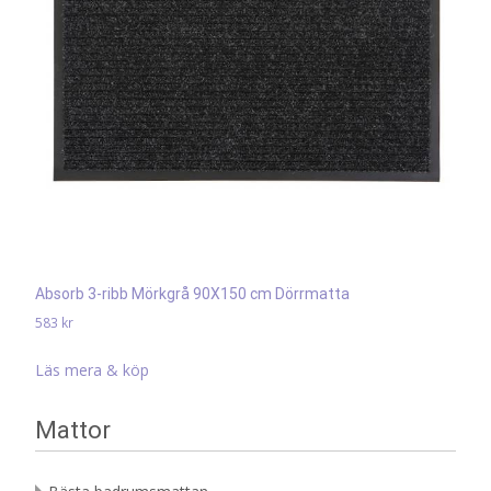
Absorb 3-ribb Mörkgrå 90X150 cm Dörrmatta
583
kr
Läs mera & köp
Mattor