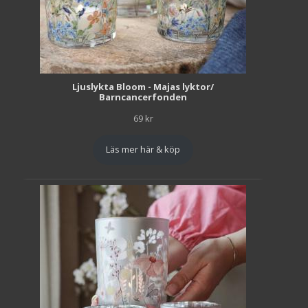
Ljuslykta Bloom - Majas lyktor/
Barncancerfonden
69
kr
Läs mer här & köp