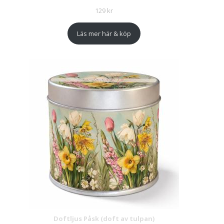
129
kr
Läs mer här & köp
Doftljus Påsk (doft av tulpan)