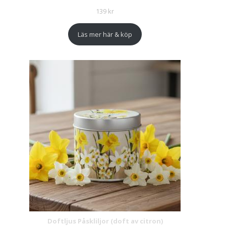
139
kr
Läs mer här & köp
Doftljus Påskliljor (doft av citron)