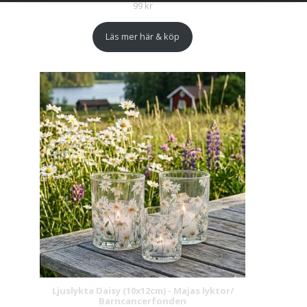
99
kr
Läs mer här & köp
Ljuslykta Daisy (10x12cm) - Majas lyktor/
Barncancerfonden