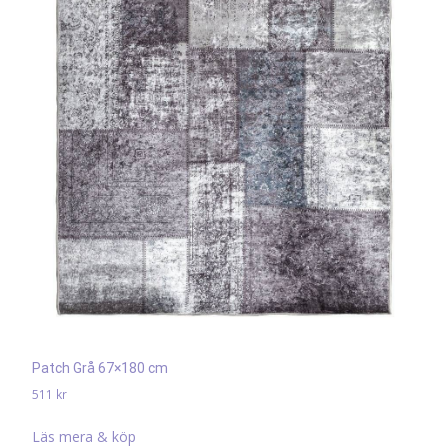
Patch Grå 67×180 cm
511
kr
Läs mera & köp