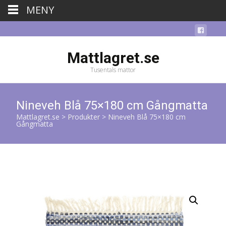
MENY
Mattlagret.se
Tusentals mattor
Nineveh Blå 75×180 cm Gångmatta
Mattlagret.se
>
Produkter
>
Nineveh Blå 75×180 cm
Gångmatta