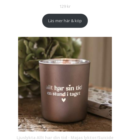
129
kr
Läs mer här & köp
Ljuslykta Allt har din tid - Majas lyktor/Suicide