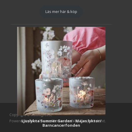
Läs mer här & köp
Copyright © Mattlagret.se
Ljuslykta Summer Garden - Majas lyktor/
Powered by WordPress
, Theme
i-craft
by TemplatesNext.
Barncancerfonden