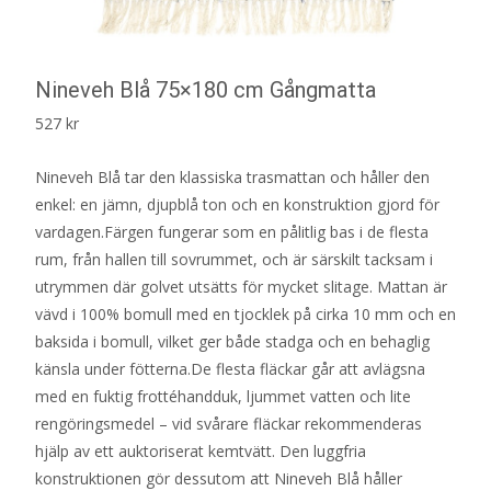
Nineveh Blå 75×180 cm Gångmatta
527
kr
Nineveh Blå tar den klassiska trasmattan och håller den
enkel: en jämn, djupblå ton och en konstruktion gjord för
vardagen.Färgen fungerar som en pålitlig bas i de flesta
rum, från hallen till sovrummet, och är särskilt tacksam i
utrymmen där golvet utsätts för mycket slitage. Mattan är
vävd i 100% bomull med en tjocklek på cirka 10 mm och en
baksida i bomull, vilket ger både stadga och en behaglig
känsla under fötterna.De flesta fläckar går att avlägsna
med en fuktig frottéhandduk, ljummet vatten och lite
rengöringsmedel – vid svårare fläckar rekommenderas
hjälp av ett auktoriserat kemtvätt. Den luggfria
konstruktionen gör dessutom att Nineveh Blå håller