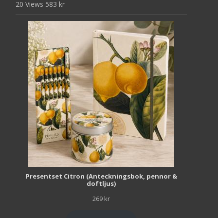
20 Views
583
kr
Presentset Citron (Anteckningsbok, pennor &
doftljus)
269
kr