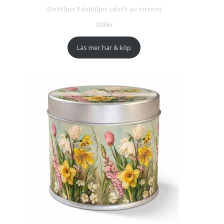
Doftljus Påskliljor (doft av citron)
129
kr
Läs mer här & köp