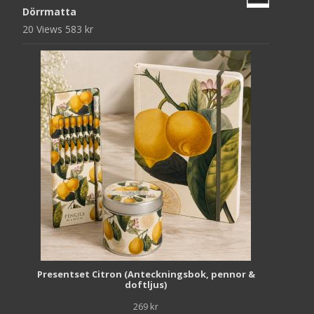
Dörrmatta
20 Views
583
kr
Presentset Citron (Anteckningsbok, pennor &
doftljus)
269
kr