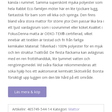
känsla i rummet. Samma superskönt mjuka polyester som
520 kr.
222 kr.
hela Rabbit Eco-familjen möter här en lite tjockare lugg,
fantastisk för barn som vill leka och springa. Den finns
bland våra stora mattor för större ytor.Den passar lika bra i
ett ljust vardagsrum som i sovrummet eller köket.Kvalitet i
FokusDenna matta är OEKO-TEX®-certifierad, vilket
innebär att textilen är testad och fri från farliga
kemikalier.Material: Tillverkad i 100% polyester för en mjuk
och len struktur.Tvättråd: De flesta fläckarna kan avlägsnas
med en ren frottéhandduk, lite ljummet vatten och
rengöringsmedel. Vid svåra fläckar rekommenderas att
söka hjälp hos ett auktoriserat kemtvätt.Skötselråd: Borsta
försiktigt upp luggen om den blir hård på ett område.
Läs mera & köp
Artikelnr:
465749-544-14
Kategori:
Mattor