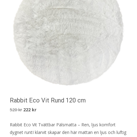
Rabbit Eco Vit Rund 120 cm
Det
Det
520
kr
222
kr
ursprungliga
nuvarande
Rabbit Eco Vit Tvättbar Pälsmatta – Ren, ljus komfort
priset
priset
dygnet runtI klarvit skapar den här mattan en ljus och luftig
var:
är: