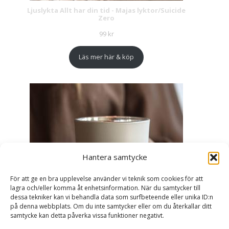
Ljuslykta Allt har din tid - Majas lyktor/Suicide
Zero
99
kr
Läs mer här & köp
Hantera samtycke
För att ge en bra upplevelse använder vi teknik som cookies för att
lagra och/eller komma åt enhetsinformation. När du samtycker till
dessa tekniker kan vi behandla data som surfbeteende eller unika ID:n
på denna webbplats. Om du inte samtycker eller om du återkallar ditt
samtycke kan detta påverka vissa funktioner negativt.