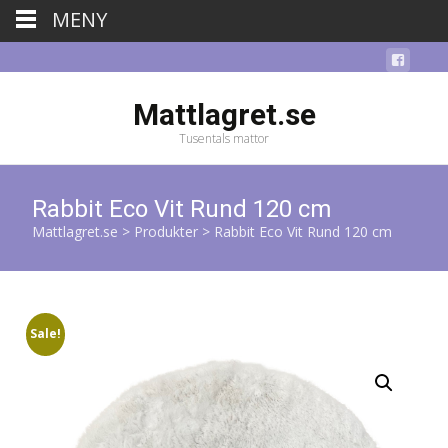
MENY
Mattlagret.se
Tusentals mattor
Rabbit Eco Vit Rund 120 cm
Mattlagret.se
>
Produkter
>
Rabbit Eco Vit Rund 120 cm
Sale!