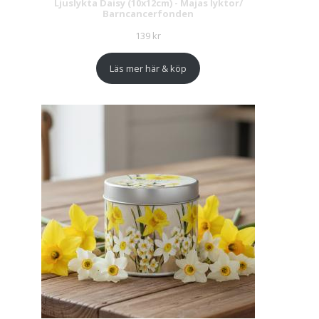
Ljuslykta Daisy (10x12cm) - Majas lyktor/
Barncancerfonden
139
kr
Läs mer här & köp