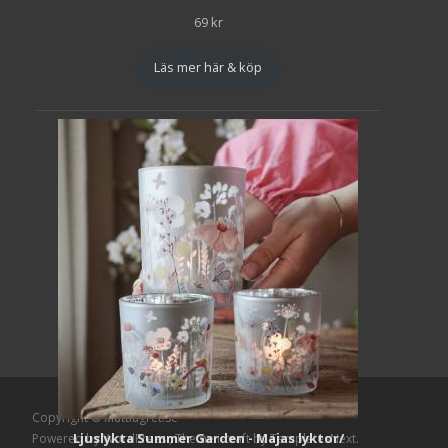
69
kr
Läs mer här & köp
Copyright © Mattlagret.se
Ljuslykta Summer Garden - Majas lyktor/
Powered by WordPress
, Theme
i-craft
by TemplatesNext.