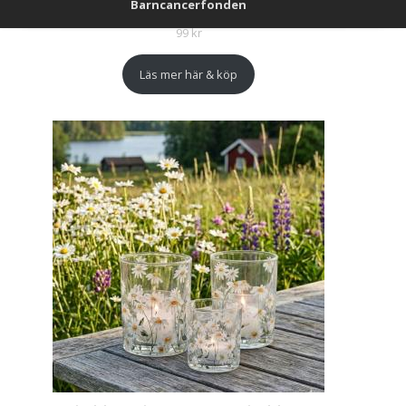
Barncancerfonden
99
kr
Läs mer här & köp