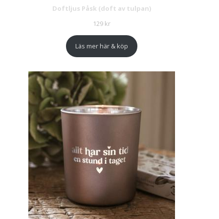
Doftljus Påsk (doft av tulpan)
129
kr
Läs mer här & köp