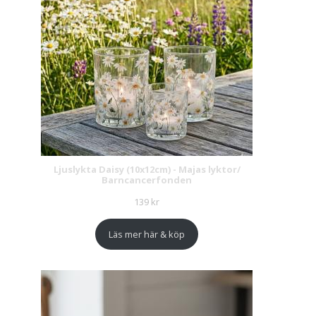
Ljuslykta Daisy (10x12cm) - Majas lyktor/
Barncancerfonden
139
kr
Läs mer här & köp