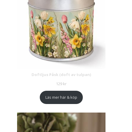
Doftljus Påsk (doft av tulpan)
129
kr
Läs mer här & köp