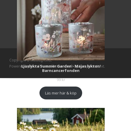
Copyright © Mattlagret.se
Ljuslykta Summer Garden - Majas lyktor/
Powered by WordPress
, Theme
i-craft
by TemplatesNext.
Barncancerfonden
99
kr
Läs mer här & köp