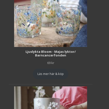
Ljuslykta Bloom - Majas lyktor/
Barncancerfonden
69
kr
Läs mer här & köp