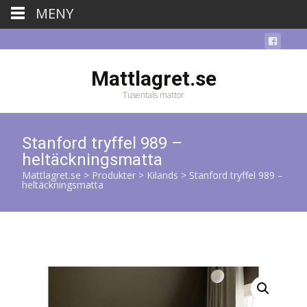
MENY
Mattlagret.se
Tusentals mattor
Stanford tryffel 989 –
heltäckningsmatta
Mattlagret.se
>
Produkter
>
Kilands
>
Stanford tryffel 989 –
heltäckningsmatta