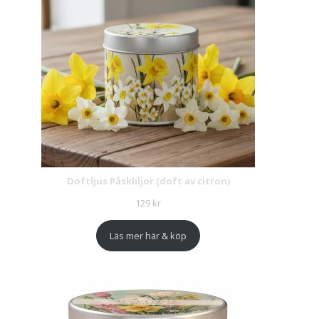
Doftljus Påskliljor (doft av citron)
129
kr
Läs mer här & köp