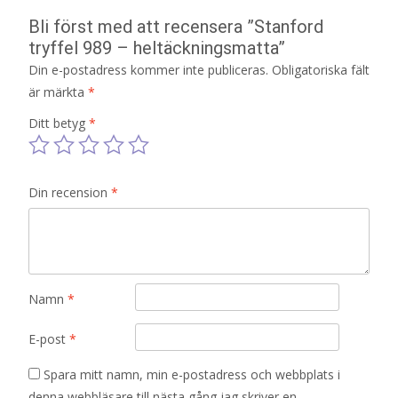
Bli först med att recensera ”Stanford
tryffel 989 – heltäckningsmatta”
Din e-postadress kommer inte publiceras.
Obligatoriska fält
är märkta
*
Ditt betyg
*
Din recension
*
Namn
*
E-post
*
Spara mitt namn, min e-postadress och webbplats i
denna webbläsare till nästa gång jag skriver en