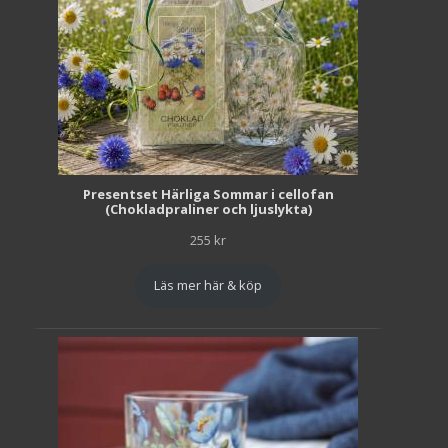
Presentset Härliga Sommar i cellofan
(Chokladpraliner och ljuslykta)
255
kr
Läs mer här & köp