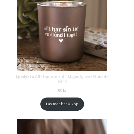
Ljuslykta Allt har din tid - Majas lyktor/Suicide
Zero
99
kr
Läs mer här & köp