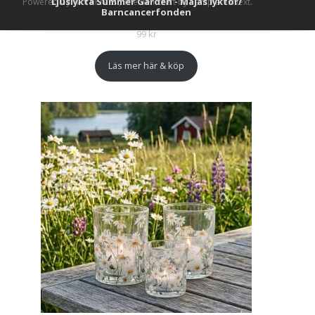
Ljuslykta Summer Garden - Majas lyktor/
Powered by WordPress
, Theme
i-craft
by TemplatesNext.
Barncancerfonden
99
kr
Läs mer här & köp