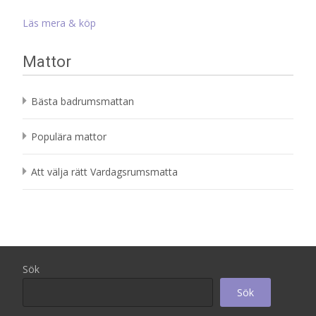
ursprungliga
nuvarande
priset
priset
Läs mera & köp
var:
är:
1
152 kr.
Mattor
192 kr.
Bästa badrumsmattan
Populära mattor
Att välja rätt Vardagsrumsmatta
Sök
Sök