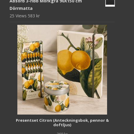
Absorb 3-ribb Mörkgrå 90X150 cm
Dörrmatta
25 Views
583
kr
Presentset Citron (Anteckningsbok, pennor &
doftljus)