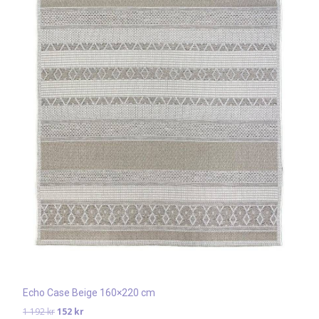
Echo Case Beige 160×220 cm
Det
Det
1 192
kr
152
kr