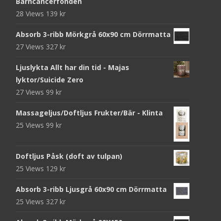
Barncancerfonden
28 Views
139
kr
Absorb 3-ribb Mörkgrå 60x90 cm Dörrmatta
27 Views
327
kr
Ljuslykta Allt har din tid - Majas
lyktor/Suicide Zero
27 Views
99
kr
Massageljus/Doftljus Frukter/Bär - Klinta
25 Views
99
kr
Doftljus Påsk (doft av tulpan)
25 Views
129
kr
Absorb 3-ribb Ljusgrå 60x90 cm Dörrmatta
25 Views
327
kr