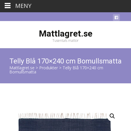
MENY
Mattlagret.se
Tusentals mattor
Telly Blå 170×240 cm Bomullsmatta
Mattlagret.se
>
Produkter
>
Telly Blå 170×240 cm
Bomullsmatta