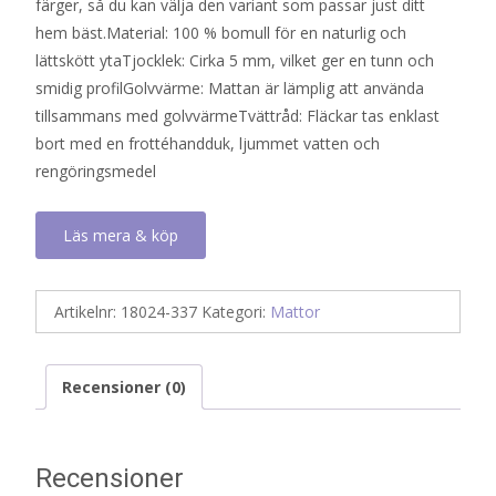
färger, så du kan välja den variant som passar just ditt
hem bäst.Material: 100 % bomull för en naturlig och
lättskött ytaTjocklek: Cirka 5 mm, vilket ger en tunn och
smidig profilGolvvärme: Mattan är lämplig att använda
tillsammans med golvvärmeTvättråd: Fläckar tas enklast
bort med en frottéhandduk, ljummet vatten och
rengöringsmedel
Läs mera & köp
Artikelnr:
18024-337
Kategori:
Mattor
Recensioner (0)
Recensioner