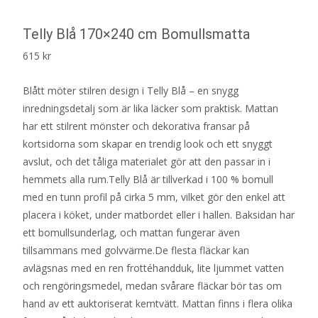
Telly Blå 170×240 cm Bomullsmatta
615
kr
Blått möter stilren design i Telly Blå – en snygg
inredningsdetalj som är lika läcker som praktisk. Mattan
har ett stilrent mönster och dekorativa fransar på
kortsidorna som skapar en trendig look och ett snyggt
avslut, och det tåliga materialet gör att den passar in i
hemmets alla rum.Telly Blå är tillverkad i 100 % bomull
med en tunn profil på cirka 5 mm, vilket gör den enkel att
placera i köket, under matbordet eller i hallen. Baksidan har
ett bomullsunderlag, och mattan fungerar även
tillsammans med golvvärme.De flesta fläckar kan
avlägsnas med en ren frottéhandduk, lite ljummet vatten
och rengöringsmedel, medan svårare fläckar bör tas om
hand av ett auktoriserat kemtvätt. Mattan finns i flera olika