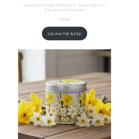
Ljuslykta Daisy (10x12cm) - Majas lyktor/
Barncancerfonden
139
kr
Läs mer här & köp