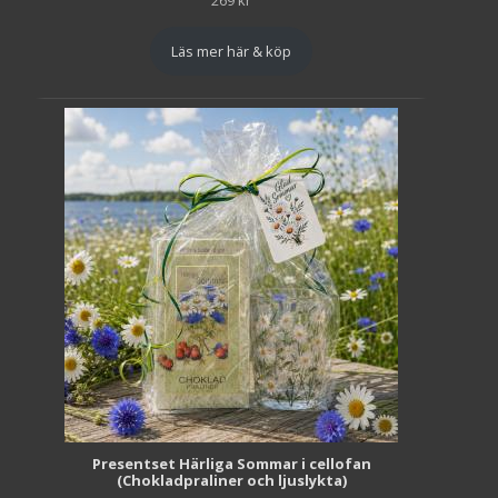
269
kr
Läs mer här & köp
Presentset Härliga Sommar i cellofan
(Chokladpraliner och ljuslykta)