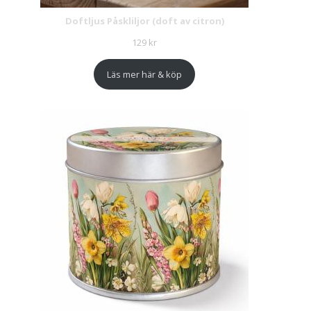
Doftljus Påskliljor (doft av citron)
129
kr
Läs mer här & köp