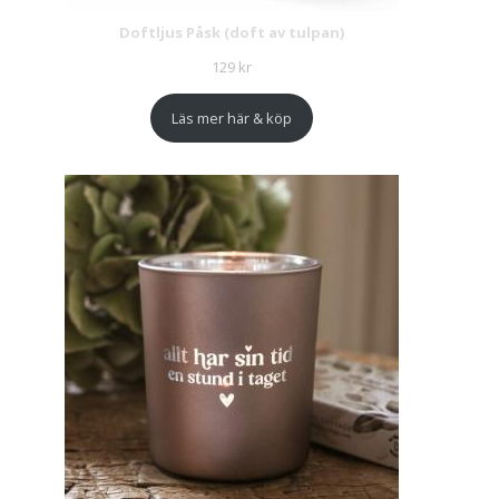
Doftljus Påsk (doft av tulpan)
129
kr
Läs mer här & köp