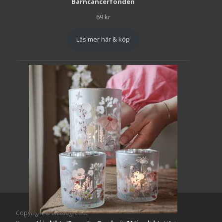
Barncancerfonden
69
kr
Läs mer här & köp
Copyright © Mattlagret.se