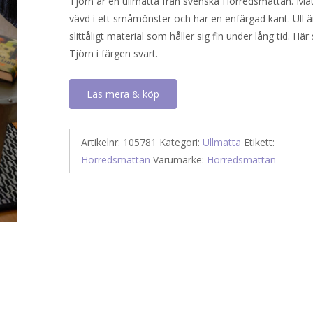
Tjörn är en ullmatta från svenska Horredsmattan. Mat
vävd i ett småmönster och har en enfärgad kant. Ull ä
slittåligt material som håller sig fin under lång tid. Här
Tjörn i färgen svart.
Läs mera & köp
Artikelnr:
105781
Kategori:
Ullmatta
Etikett:
Horredsmattan
Varumärke:
Horredsmattan