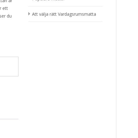
tan är
r ett
Att välja rätt Vardagsrumsmatta
 ser du