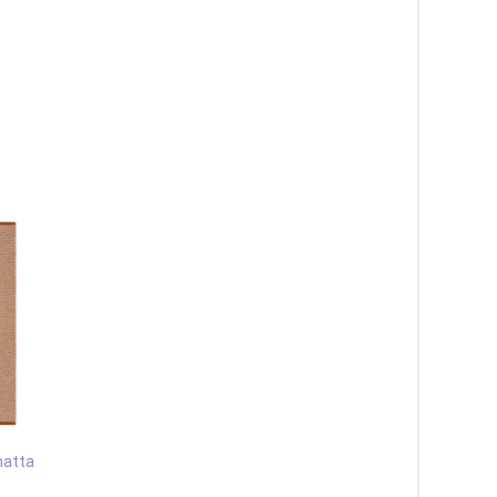
matta
Estelle gul – plastmatta
Svea mix röd – plast-
garnmatta
1 415
kr