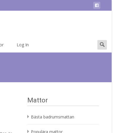
Search
or
Log In
for:
Mattor
Bästa badrumsmattan
Populära mattor