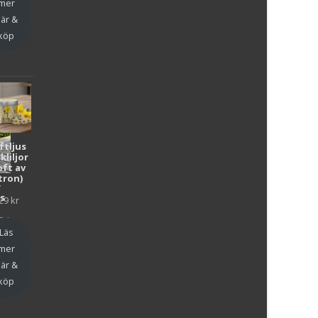
mer
är &
köp
ftljus
kliljor
oft av
tron)
y
as
29
kr
en
Läs
mer
är &
köp