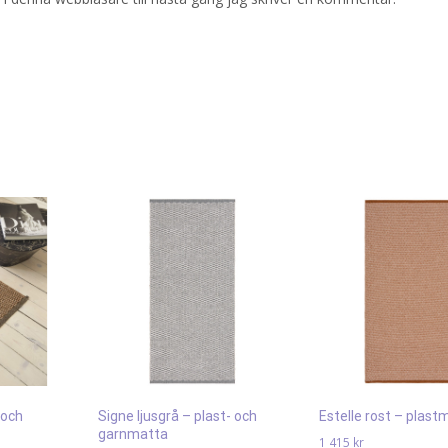
 och
Signe ljusgrå – plast- och
Estelle rost – plast
garnmatta
1 415
kr