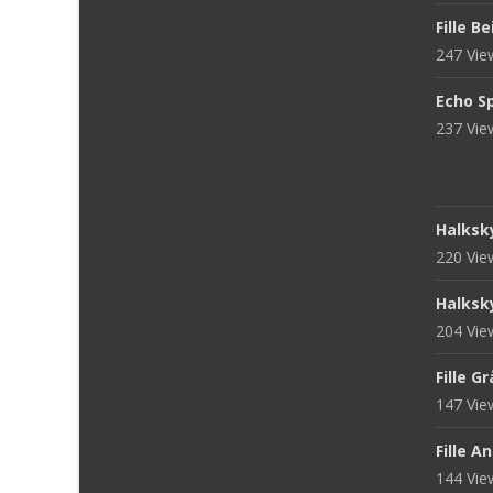
Fille B
247 Vi
Echo S
237 Vi
Halksk
220 Vi
Halksk
204 Vi
Fille G
147 Vi
Fille A
144 Vi