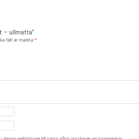
t – ullmatta”
ska fält är märkta
*
i denna webbläsare till nästa gång jag skriver en kommentar.