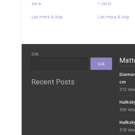
465
kr
1 285
kr
Läs mera & köp
Läs mera & köp
Sök
Matt
Sök
Diamon
Recent Posts
cm
372 Vi
Halksk
356 Vi
Halksk
318 Vi