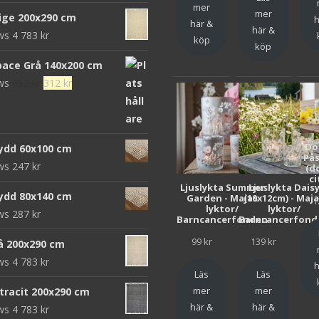
mer
mer
eige 200x290 cm
h
här &
här &
ews
4 783
kr
köp
köp
pace Grå 140x200 cm
Det
Det
ews
952
kr
312
kr
ursprungliga
nuvarande
priset
priset
var:
är:
Do
ydd 60x100 cm
952 kr.
312 kr.
Pås
ews
247
kr
(d
ci
Ljuslykta Summer
Ljuslykta Dais
ydd 80x140 cm
Garden - Majas
(10x12cm) - Maj
1
lyktor/
lyktor/
ews
287
kr
Barncancerfonden
Barncancerfond
99
kr
139
kr
rå 200x290 cm
ews
4 783
kr
h
Läs
Läs
mer
mer
ntracit 200x290 cm
här &
här &
ews
4 783
kr