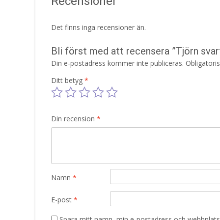
Recensioner
Det finns inga recensioner än.
Bli först med att recensera ”Tjörn svar
Din e-postadress kommer inte publiceras.
Obligatori
Ditt betyg
*
Din recension
*
Namn
*
E-post
*
Spara mitt namn, min e-postadress och webbplats 