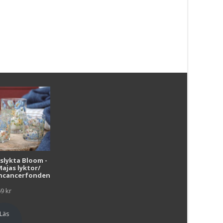
870
kr
Läs mera & köp
Läs mera & köp
i
uslykta Bloom -
Majas lyktor/
r
ncancerfonden
69
kr
Läs