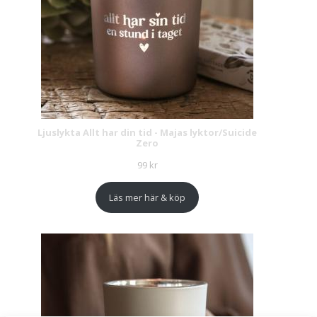
Ljuslykta Allt har din tid - Majas lyktor/Suicide
Zero
99
kr
Läs mer här & köp