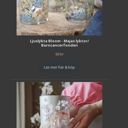
Ljuslykta Bloom - Majas lyktor/
Barncancerfonden
69
kr
Läs mer här & köp