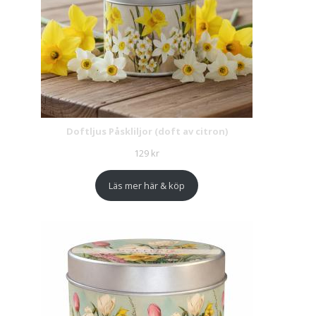
Doftljus Påskliljor (doft av citron)
129
kr
Läs mer här & köp