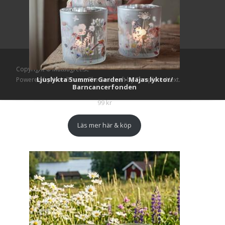
Copyright © Mattlagret.se
Ljuslykta Summer Garden - Majas lyktor/
Powered by WordPress
, Theme
i-craft
by TemplatesNext.
Barncancerfonden
99
kr
Läs mer här & köp