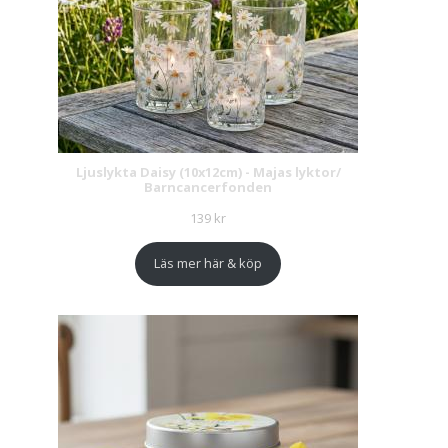
Ljuslykta Daisy (10x12cm) - Majas lyktor/
Barncancerfonden
139
kr
Läs mer här & köp