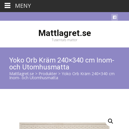
MENY
Mattlagret.se
Tusentals mattor
Yoko Orb Kräm 240×340 cm Inom-
och Utomhusmatta
Mattlagret.se
>
Produkter
>
Yoko Orb Kräm 240×340 cm
Inom- och Utomhusmatta