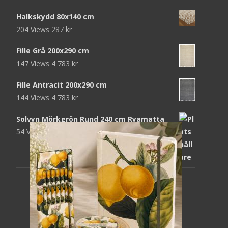
Halkskydd 80x140 cm
204 Views
287
kr
Fille Grå 200x290 cm
147 Views
4 783
kr
Fille Antracit 200x290 cm
144 Views
4 783
kr
Solvyn Mörkgrön Rund 240 cm Ryamatta
54 Views
1 871
kr