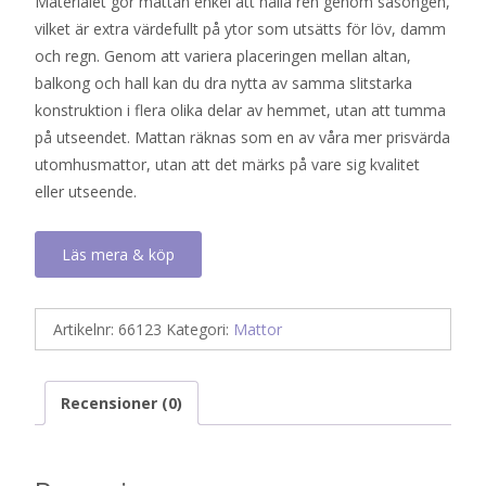
Materialet gör mattan enkel att hålla ren genom säsongen,
vilket är extra värdefullt på ytor som utsätts för löv, damm
och regn. Genom att variera placeringen mellan altan,
balkong och hall kan du dra nytta av samma slitstarka
konstruktion i flera olika delar av hemmet, utan att tumma
på utseendet. Mattan räknas som en av våra mer prisvärda
utomhusmattor, utan att det märks på vare sig kvalitet
eller utseende.
Läs mera & köp
Artikelnr:
66123
Kategori:
Mattor
Recensioner (0)