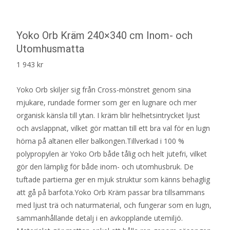
Yoko Orb Kräm 240×340 cm Inom- och
Utomhusmatta
1 943
kr
Yoko Orb skiljer sig från Cross-mönstret genom sina
mjukare, rundade former som ger en lugnare och mer
organisk känsla till ytan. I kräm blir helhetsintrycket ljust
och avslappnat, vilket gör mattan till ett bra val för en lugn
hörna på altanen eller balkongen.Tillverkad i 100 %
polypropylen är Yoko Orb både tålig och helt jutefri, vilket
gör den lämplig för både inom- och utomhusbruk. De
tuftade partierna ger en mjuk struktur som känns behaglig
att gå på barfota.Yoko Orb Kräm passar bra tillsammans
med ljust trä och naturmaterial, och fungerar som en lugn,
sammanhållande detalj i en avkopplande utemiljö.