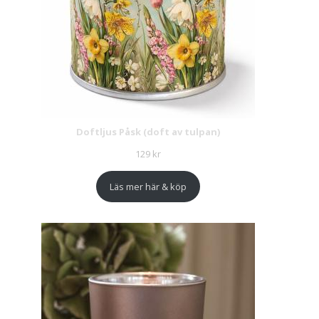
Doftljus Påsk (doft av tulpan)
129
kr
Läs mer här & köp