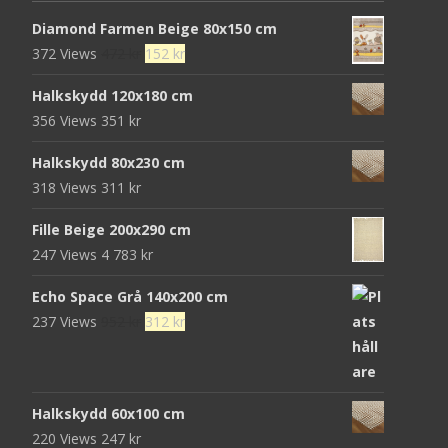
Diamond Farmen Beige 80x150 cm
Det
Det
372 Views
472
kr
152
kr
ursprungliga
nuvarande
Halkskydd 120x180 cm
priset
priset
356 Views
351
kr
var:
är:
472 kr.
152 kr.
Halkskydd 80x230 cm
318 Views
311
kr
Fille Beige 200x290 cm
247 Views
4 783
kr
Echo Space Grå 140x200 cm
Det
Det
237 Views
952
kr
312
kr
ursprungliga
nuvarande
priset
priset
var:
är:
Halkskydd 60x100 cm
952 kr.
312 kr.
220 Views
247
kr