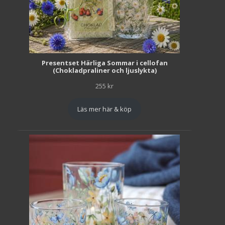
Presentset Härliga Sommar i cellofan
(Chokladpraliner och ljuslykta)
255
kr
Läs mer här & köp