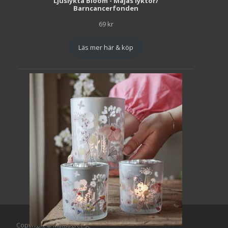
Ljuslykta Bloom - Majas lyktor/
Barncancerfonden
69
kr
Läs mer här & köp
Copyright © Mattlagret.se