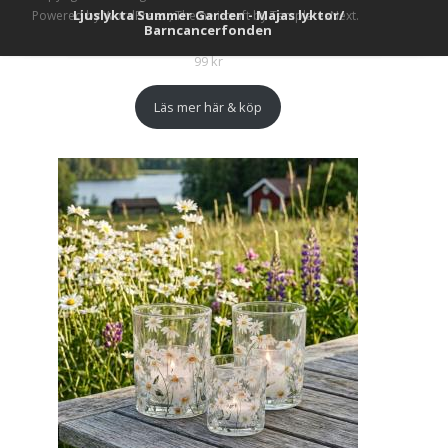
Ljuslykta Summer Garden - Majas lyktor/
Powered by WordPress
, Theme
i-craft
by TemplatesNext.
Barncancerfonden
99
kr
Läs mer här & köp