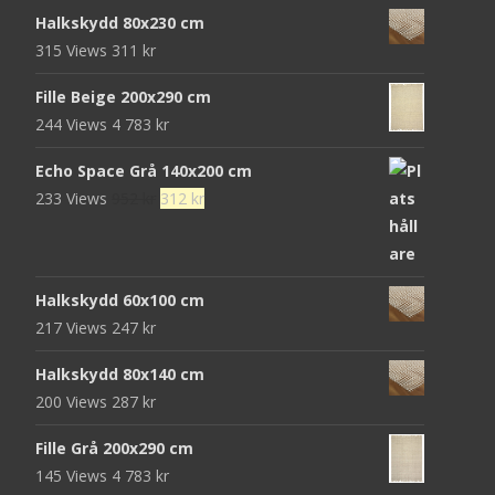
472 kr.
152 kr.
Halkskydd 80x230 cm
315 Views
311
kr
Fille Beige 200x290 cm
244 Views
4 783
kr
Echo Space Grå 140x200 cm
Det
Det
233 Views
952
kr
312
kr
ursprungliga
nuvarande
priset
priset
var:
är:
Halkskydd 60x100 cm
952 kr.
312 kr.
217 Views
247
kr
Halkskydd 80x140 cm
200 Views
287
kr
Fille Grå 200x290 cm
145 Views
4 783
kr