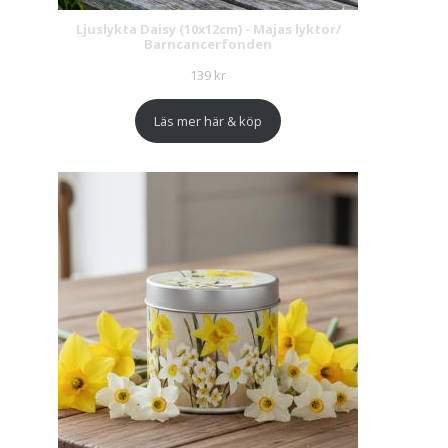
Ljuslykta Daisy (10x12cm) - Majas lyktor/
Barncancerfonden
139
kr
Läs mer här & köp