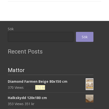
Sök
Sök
Recent Posts
Mattor
Diamond Farmen Beige 80x150 cm
Det
Det
370 Views
472
kr
152
kr
ursprungliga
nuvarande
Halkskydd 120x180 cm
priset
priset
353 Views
351
kr
var:
är: