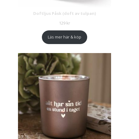
Doftljus Påsk (doft av tulpan)
129
kr
Läs mer här & köp