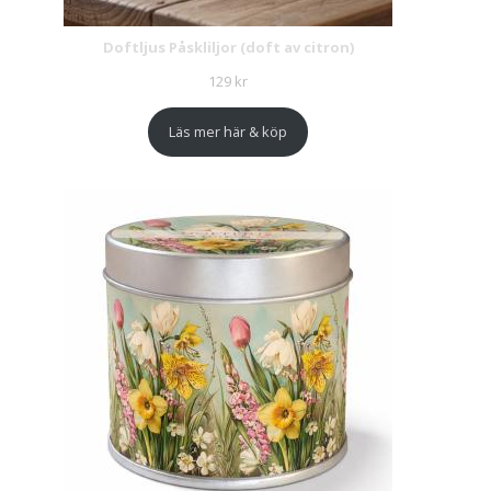
Doftljus Påskliljor (doft av citron)
129
kr
Läs mer här & köp