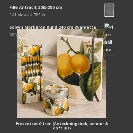
Fille Antracit 200x290 cm
141 Views
4 783
kr
Solvyn Mörkgrön Rund 240 cm Ryamatta
50 Views
1 871
kr
Presentset Citron (Anteckningsbok, pennor &
doftljus)