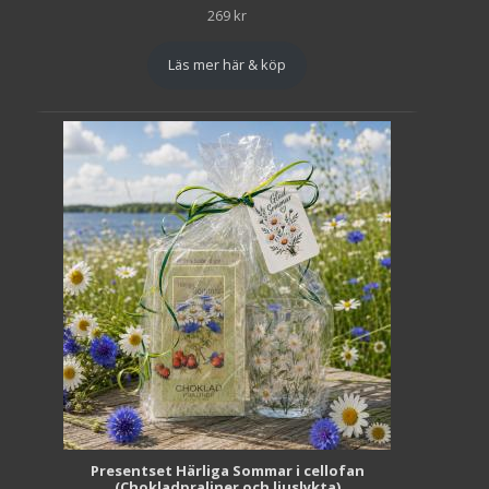
269
kr
Läs mer här & köp
Presentset Härliga Sommar i cellofan
(Chokladpraliner och ljuslykta)