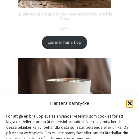
Ljuslykta Allt har din tid - Majas lyktor/Suicide
Zero
99
kr
Läs mer här & köp
Hantera samtycke
För att ge en bra upplevelse använder vi teknik som cookies för att
lagra och/eller komma åt enhetsinformation. När du samtycker till
dessa tekniker kan vi behandla data som surfbeteende eller unika ID:n
på denna webbplats. Om du inte samtycker eller om du återkallar ditt
samtycke kan detta påverka vissa funktioner negativt.