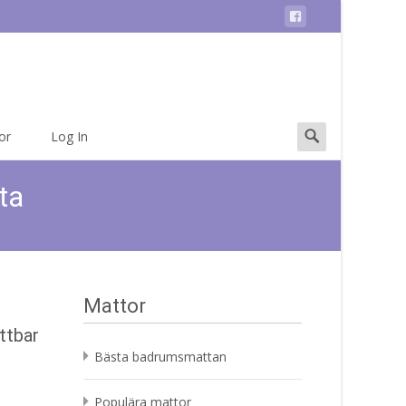
Search
or
Log In
for:
ta
Mattor
ttbar
Bästa badrumsmattan
Populära mattor