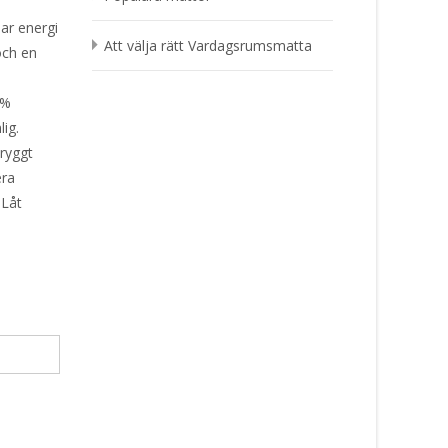
ar energi
Att välja rätt Vardagsrumsmatta
och en
 %
lig.
tryggt
era
 Låt