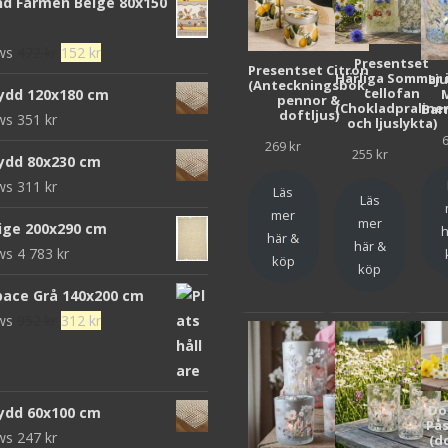
d Farmen Beige 80x150
Det
Det
ews
472
kr
152
kr
Presentset
Presentset Citron
ursprungliga
nuvarande
Härliga Sommar 
Lj
(Anteckningsbok,
cellofan
ydd 120x180 cm
pennor &
priset
priset
(Chokladpraline
Bar
doftljus)
ews
351
kr
och ljuslykta)
var:
är:
269
kr
472 kr.
152 kr.
255
kr
ydd 80x230 cm
ews
311
kr
Läs
Läs
mer
mer
eige 200x290 cm
h
här &
här &
ews
4 783
kr
köp
köp
pace Grå 140x200 cm
Det
Det
ews
952
kr
312
kr
ursprungliga
nuvarande
priset
priset
var:
är:
Do
ydd 60x100 cm
952 kr.
312 kr.
Pås
ews
247
kr
(d