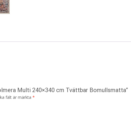
 Solmera Multi 240×340 cm Tvättbar Bomullsmatta”
ska fält är märkta
*