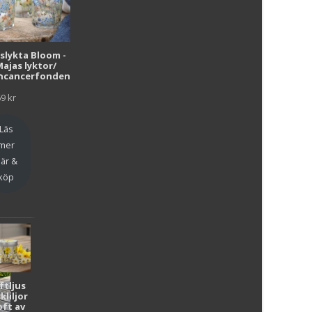
i
uslykta Bloom -
Majas lyktor/
r
ncancerfonden
69
kr
Läs
mer
är &
köp
ftljus
kliljor
oft av