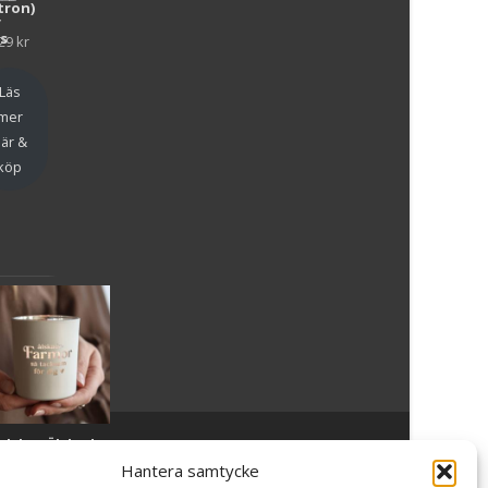
tron)
y
as
29
kr
en
Läs
mer
är &
köp
slykta Älskade
Powered by WordPress
, Theme
i-craft
by TemplatesNext.
armor - Majas
Hantera samtycke
lyktor/