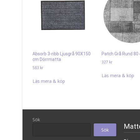
Absorb 3-ribb Ljusgrå 90X150
Patch Grå Rund 80
cm Dörrmatta
327
kr
583
kr
Läs mera & köp
Läs mera & köp
Sök
Matt
Sök