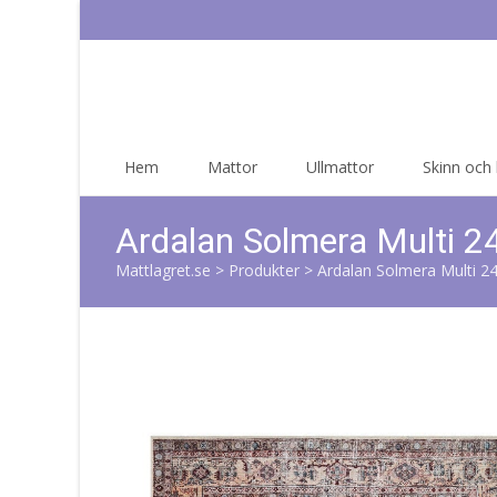
Skip
Hem
Mattor
Ullmattor
Skinn och
to
content
Ardalan Solmera Multi 
Mattlagret.se
>
Produkter
>
Ardalan Solmera Multi 