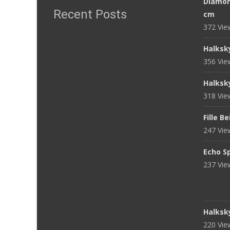
Diamon
Recent Posts
cm
372 Vi
Halksk
356 Vi
Halksk
318 Vi
Fille B
247 Vi
Echo S
237 Vi
Halksk
220 Vi