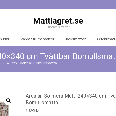
Mattlagret.se
Tusentals mattor
 hudar
Vardagsrumsmattor
Köksmattor
Orientmatt
240×340 cm Tvättbar Bomullsmat
240×340 cm Tvättbar Bomullsmatta
Ardalan Solmera Multi 240×340 cm Tvä
Bomullsmatta
1 895
kr