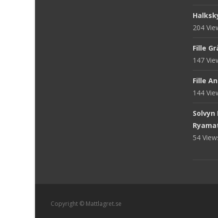
Halksk
204 Vi
Fille G
147 Vi
Fille A
144 Vi
Solvyn
Ryama
54 Vie
Copyright © Mattlagret.se