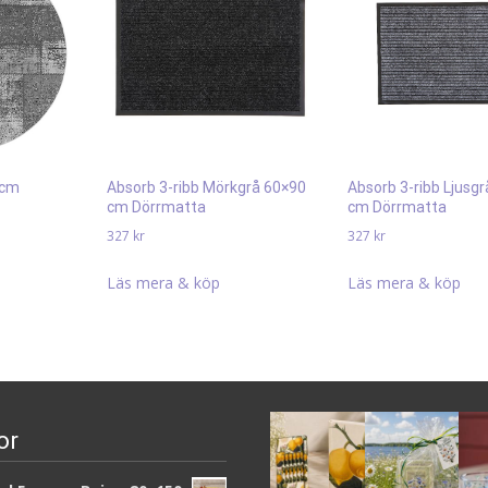
 cm
Absorb 3-ribb Mörkgrå 60×90
Absorb 3-ribb Ljusg
cm Dörrmatta
cm Dörrmatta
327
kr
327
kr
Läs mera & köp
Läs mera & köp
or