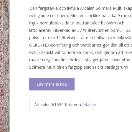
Den färgstarka och livfulla Ardalan Solmera Multi skap
och glädje i ditt hem. Med en tjocklek på cirka 9 mm 
mjuk bomullsbaksida är mattan både bekväm och
lättplacerad.Tillverkad av 37 % återvunnen bomull, 52
polyester och 11 % viskos, är den hållbar och miljövän
OEKO-TEX-certifiering och tvättbarhet gör den till ett 
och praktiskt val för inomhusbruk, och genom att rot
mattan regelbundet fördelas slitaget jämnt över ytan.
Solmera Multi bli en färgexplosion i ditt vardagsrum!
Läs mera & köp
Artikelnr:
61630
Kategori:
Mattor