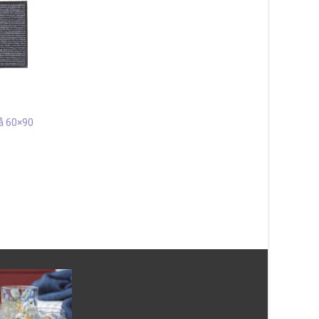
Dörrmatta Cocos
Välkommen Beige 45×75 cm
287
kr
rå 60×90
Läs mera & köp
Patch Grå 67×180 c
511
kr
Läs mera & köp