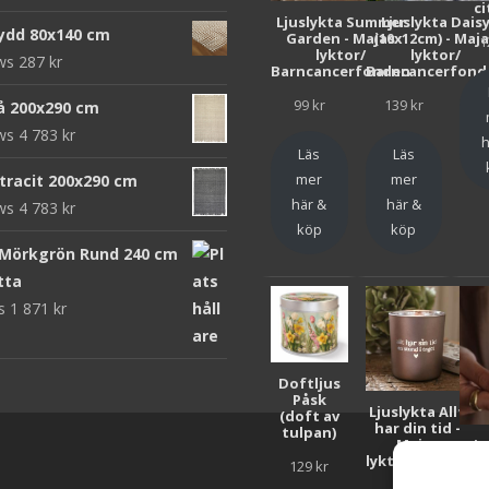
ci
Ljuslykta Summer
Ljuslykta Dais
ydd 80x140 cm
Garden - Majas
(10x12cm) - Maj
1
lyktor/
lyktor/
ews
287
kr
Barncancerfonden
Barncancerfond
99
kr
139
kr
rå 200x290 cm
ews
4 783
kr
h
Läs
Läs
mer
mer
ntracit 200x290 cm
här &
här &
ews
4 783
kr
köp
köp
 Mörkgrön Rund 240 cm
tta
ws
1 871
kr
Doftljus
Påsk
Ljuslykta Allt
(doft av
har din tid -
tulpan)
Majas
Lju
lyktor/Suicide
F
129
kr
Zero