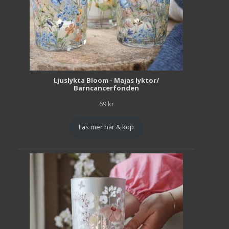
Ljuslykta Bloom - Majas lyktor/
Barncancerfonden
69
kr
Läs mer här & köp