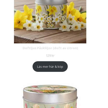
Doftljus Påskliljor (doft av citron)
129
kr
Läs mer här & köp