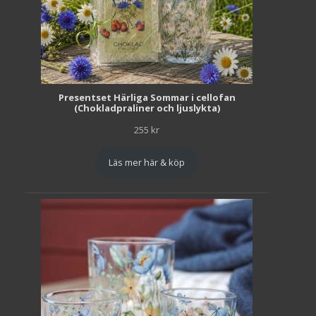
Presentset Härliga Sommar i cellofan
(Chokladpraliner och ljuslykta)
255
kr
Läs mer här & köp