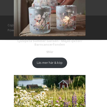
Copyright © Mattlagret.se
Powered by WordPress
, Theme
i-craft
by TemplatesNext.
Ljuslykta Summer Garden - Majas lyktor/
Barncancerfonden
99
kr
Läs mer här & köp