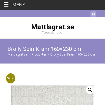
MENY
Mattlagret.se
Tusentals mattor
Brolly Spin Kräm 160×230 cm
Mattlagret.se
>
Produkter
>
Brolly Spin Kräm 160×230 cm
Sale!