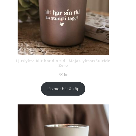
Ljuslykta Allt har din tid - Majas lyktor/Suicide
Zero
99
kr
Läs mer här & köp