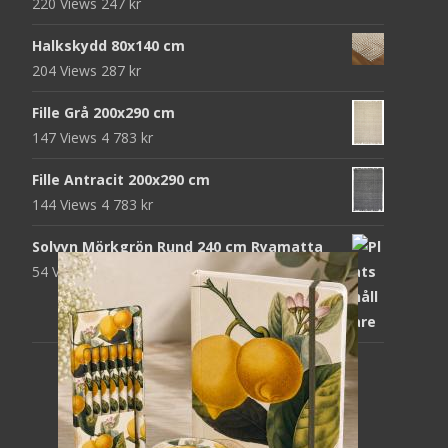
220 Views
247
kr
Halkskydd 80x140 cm
204 Views
287
kr
Fille Grå 200x290 cm
147 Views
4 783
kr
Fille Antracit 200x290 cm
144 Views
4 783
kr
Solvyn Mörkgrön Rund 240 cm Ryamatta
54 Views
1 871
kr