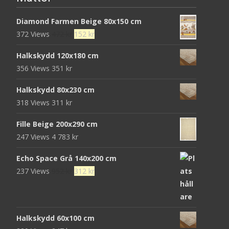
Diamond Farmen Beige 80x150 cm
Det
Det
372 Views
472
kr
152
kr
ursprungliga
nuvarande
Halkskydd 120x180 cm
priset
priset
356 Views
351
kr
var:
är:
472 kr.
152 kr.
Halkskydd 80x230 cm
318 Views
311
kr
Fille Beige 200x290 cm
247 Views
4 783
kr
Echo Space Grå 140x200 cm
Det
Det
237 Views
952
kr
312
kr
ursprungliga
nuvarande
priset
priset
var:
är:
Halkskydd 60x100 cm
952 kr.
312 kr.