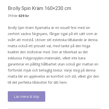
Brolly Spin Kräm 160×230 cm
Det
Det
719
kr
639
kr
ursprungliga
nuvarande
Brolly Spin Kräm Ryamatta är en visuell fest med sin
priset
priset
oerhört vackra färgnyans, fångar ögat på ett sätt som är
var:
är:
svårt att motstå. Utöver sitt estetiska tilltalande är denna
719 kr.
639 kr.
matta också ett prisvärt val, med tanke på den höga
kvalitet den stoltserar med. Den är tillverkad av det
exklusiva Polypropylen-materialet, vilket inte bara
garanterar en pålitlig hållbarhet utan också ger mattan en
förföriskt mjuk och behaglig textur. Varje steg på denna
matta blir en upplevelse av komfort och stil, vilket gör den
till det perfekta tillskottet för ditt hem.
Läs mera & köp