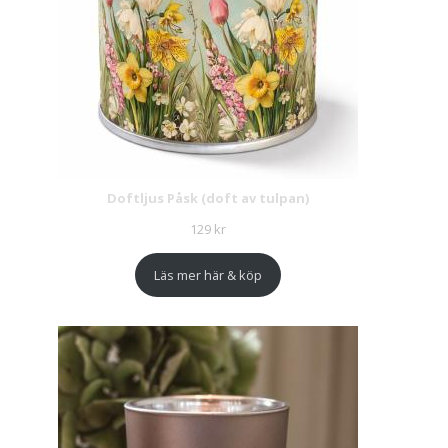
Doftljus Påsk (doft av tulpan)
129
kr
Läs mer här & köp