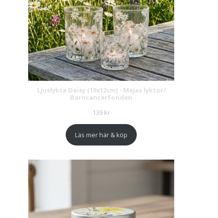
Ljuslykta Daisy (10x12cm) - Majas lyktor/
Barncancerfonden
139
kr
Läs mer här & köp