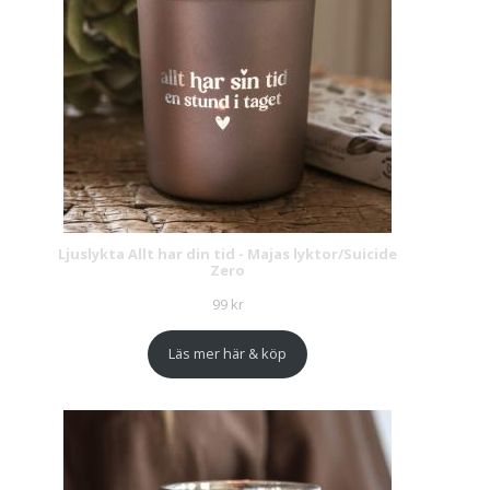
Ljuslykta Allt har din tid - Majas lyktor/Suicide
Zero
99
kr
Läs mer här & köp