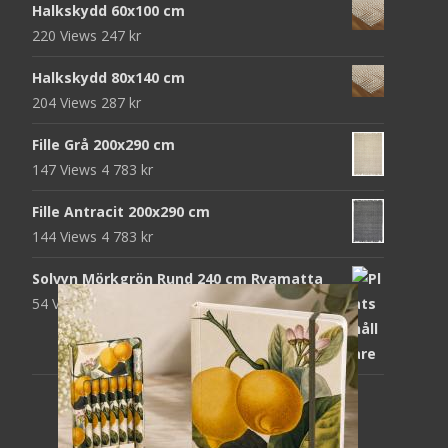
Halkskydd 60x100 cm
952 kr.
312 kr.
220 Views
247
kr
Halkskydd 80x140 cm
204 Views
287
kr
Fille Grå 200x290 cm
147 Views
4 783
kr
Fille Antracit 200x290 cm
144 Views
4 783
kr
Solvyn Mörkgrön Rund 240 cm Ryamatta
54 Views
1 871
kr