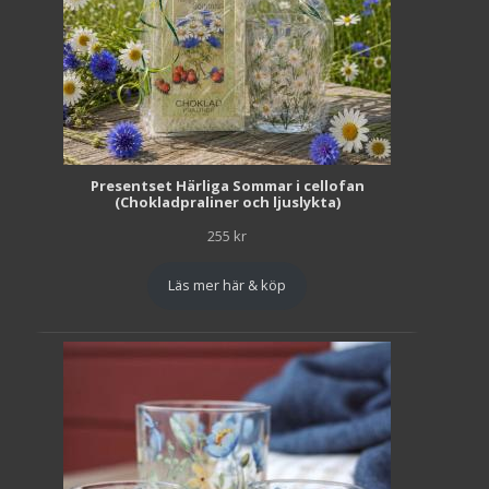
Presentset Härliga Sommar i cellofan
(Chokladpraliner och ljuslykta)
255
kr
Läs mer här & köp