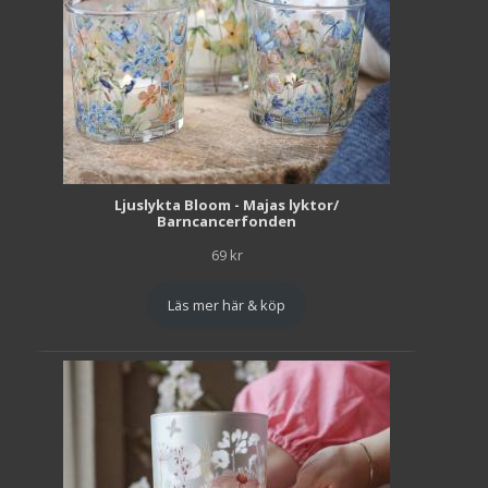
Ljuslykta Bloom - Majas lyktor/
Barncancerfonden
69
kr
Läs mer här & köp