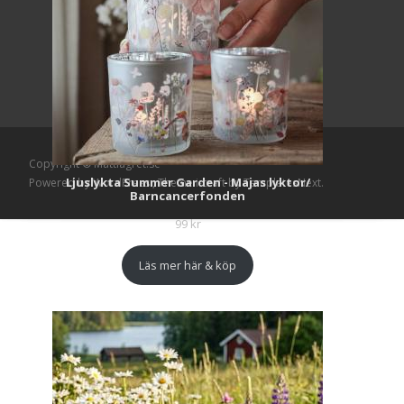
Copyright © Mattlagret.se
Ljuslykta Summer Garden - Majas lyktor/
Powered by WordPress
, Theme
i-craft
by TemplatesNext.
Barncancerfonden
99
kr
Läs mer här & köp