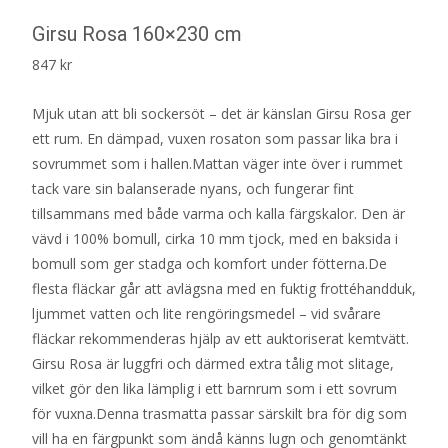
Girsu Rosa 160×230 cm
847
kr
Mjuk utan att bli sockersöt – det är känslan Girsu Rosa ger
ett rum. En dämpad, vuxen rosaton som passar lika bra i
sovrummet som i hallen.Mattan väger inte över i rummet
tack vare sin balanserade nyans, och fungerar fint
tillsammans med både varma och kalla färgskalor. Den är
vävd i 100% bomull, cirka 10 mm tjock, med en baksida i
bomull som ger stadga och komfort under fötterna.De
flesta fläckar går att avlägsna med en fuktig frottéhandduk,
ljummet vatten och lite rengöringsmedel – vid svårare
fläckar rekommenderas hjälp av ett auktoriserat kemtvätt.
Girsu Rosa är luggfri och därmed extra tålig mot slitage,
vilket gör den lika lämplig i ett barnrum som i ett sovrum
för vuxna.Denna trasmatta passar särskilt bra för dig som
vill ha en färgpunkt som ändå känns lugn och genomtänkt