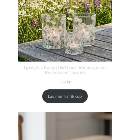
Ljuslykta Daisy (10x12cm) - Majas lyktor/
Barncancerfonden
139
kr
Läs mer här & köp