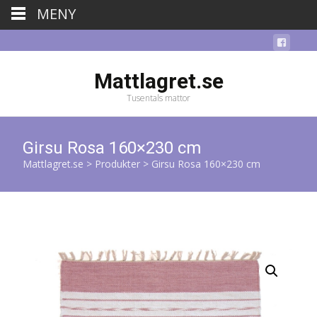
MENY
Mattlagret.se
Tusentals mattor
Girsu Rosa 160×230 cm
Mattlagret.se
>
Produkter
>
Girsu Rosa 160×230 cm