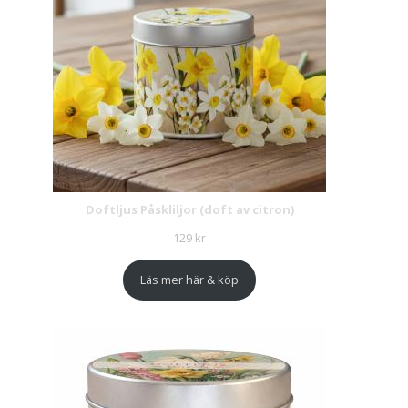
Doftljus Påskliljor (doft av citron)
129
kr
Läs mer här & köp