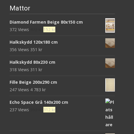
Mattor
Diamond Farmen Beige 80x150 cm
Det
Det
372 Views
472
kr
152
kr
ursprungliga
nuvarande
Halkskydd 120x180 cm
priset
priset
356 Views
351
kr
var:
är:
472 kr.
152 kr.
Halkskydd 80x230 cm
318 Views
311
kr
Fille Beige 200x290 cm
247 Views
4 783
kr
Echo Space Grå 140x200 cm
Det
Det
237 Views
952
kr
312
kr
ursprungliga
nuvarande
priset
priset
var:
är: