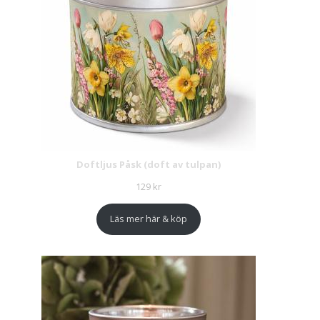
Doftljus Påsk (doft av tulpan)
129
kr
Läs mer här & köp