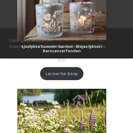
Copyright © Mattlagret.se
Ljuslykta Summer Garden - Majas lyktor/
Powered by WordPress
, Theme
i-craft
by TemplatesNext.
Barncancerfonden
99
kr
Läs mer här & köp