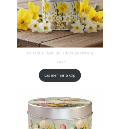
Doftljus Påskliljor (doft av citron)
129
kr
Läs mer här & köp