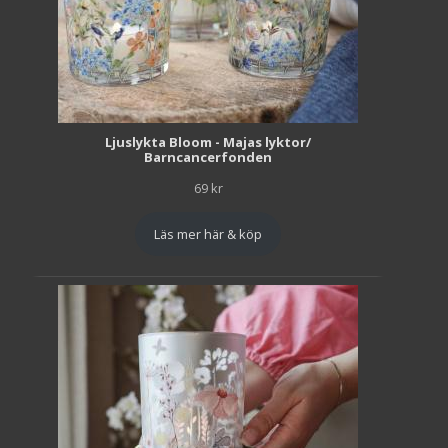
Ljuslykta Bloom - Majas lyktor/
Barncancerfonden
69
kr
Läs mer här & köp