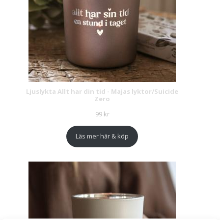
Ljuslykta Allt har din tid - Majas lyktor/Suicide
Zero
99
kr
Läs mer här & köp