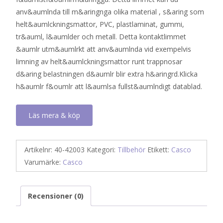
anv&aumlnda till m&aringnga olika material , s&aring som
helt&aumlckningsmattor, PVC, plastlaminat, gummi,
tr&auml, l&aumlder och metall. Detta kontaktlimmet
&aumlr utm&aumlrkt att anv&aumlnda vid exempelvis
limning av helt&aumlckningsmattor runt trappnosar
d&aring belastningen d&aumlr blir extra h&aringrd.Klicka
h&aumlr f&oumlr att l&aumlsa fullst&aumlndigt datablad.
Läs mera & köp
Artikelnr:
40-42003
Kategori:
Tillbehör
Etikett:
Casco
Varumärke:
Casco
Recensioner (0)