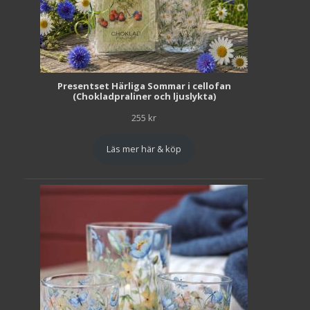
Presentset Härliga Sommar i cellofan
(Chokladpraliner och ljuslykta)
255
kr
Läs mer här & köp