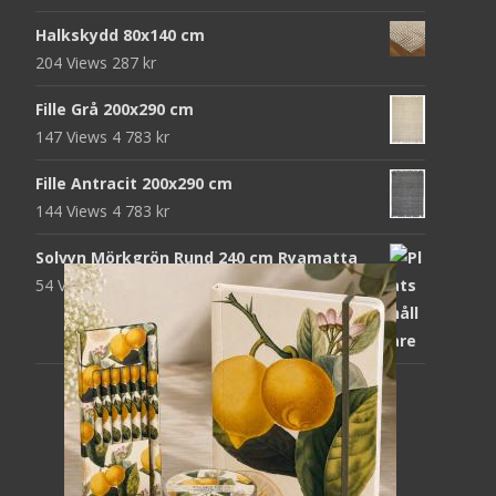
Halkskydd 80x140 cm
204 Views
287
kr
Fille Grå 200x290 cm
147 Views
4 783
kr
Fille Antracit 200x290 cm
144 Views
4 783
kr
Solvyn Mörkgrön Rund 240 cm Ryamatta
54 Views
1 871
kr