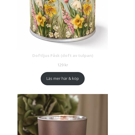
Doftljus Påsk (doft av tulpan)
129
kr
Läs mer här & köp