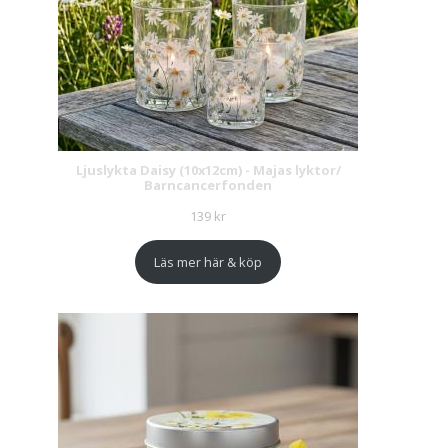
Ljuslykta Daisy (10x12cm) - Majas lyktor/
Barncancerfonden
139
kr
Läs mer här & köp