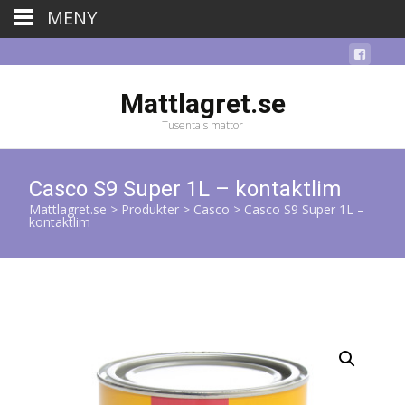
MENY
Mattlagret.se
Tusentals mattor
Casco S9 Super 1L – kontaktlim
Mattlagret.se
>
Produkter
>
Casco
>
Casco S9 Super 1L –
kontaktlim