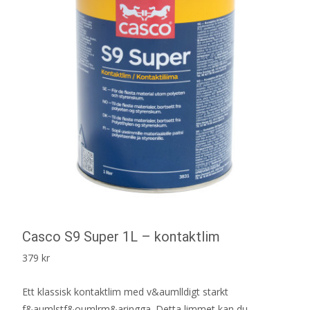
Casco S9 Super 1L – kontaktlim
379
kr
Ett klassisk kontaktlim med v&aumlldigt starkt
f&aumlstf&oumlrm&aringga. Detta limmet kan du