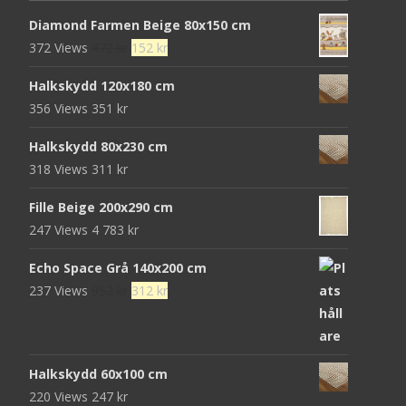
Diamond Farmen Beige 80x150 cm
Det
Det
372 Views
472
kr
152
kr
ursprungliga
nuvarande
Halkskydd 120x180 cm
priset
priset
356 Views
351
kr
var:
är:
472 kr.
152 kr.
Halkskydd 80x230 cm
318 Views
311
kr
Fille Beige 200x290 cm
247 Views
4 783
kr
Echo Space Grå 140x200 cm
Det
Det
237 Views
952
kr
312
kr
ursprungliga
nuvarande
priset
priset
var:
är:
Halkskydd 60x100 cm
952 kr.
312 kr.
220 Views
247
kr