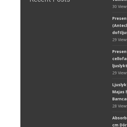
30 Vie
Presen
(Antec
doftlju
29 Vie
Presen
cellofa
ljuslyk
29 Vie
Ljuslyk
Majas l
Barnca
28 Vie
Absorb
cm Dör