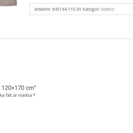
Artikelnr:
845144-110-05
Kategori:
Mattor
pe 120×170 cm”
ska fält är märkta
*