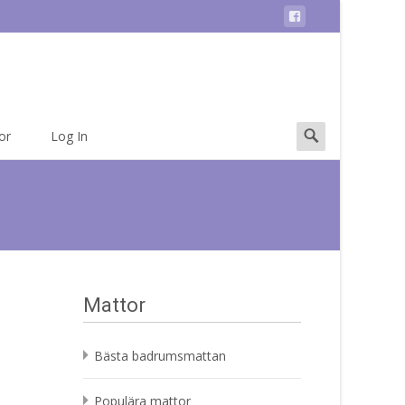
Search
or
Log In
for:
Mattor
Bästa badrumsmattan
Populära mattor