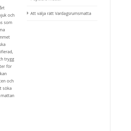
årt
Att välja rätt Vardagsrumsmatta
mjuk och
nns som
rma
ummet
iska
fierad,
ch trygg
ter för
 kan
tten och
t söka
a mattan