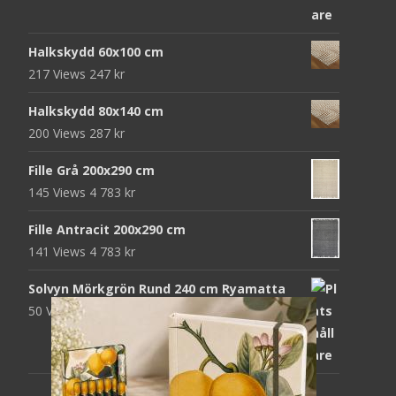
priset
priset
var:
är:
Halkskydd 60x100 cm
952 kr.
312 kr.
217 Views
247
kr
Halkskydd 80x140 cm
200 Views
287
kr
Fille Grå 200x290 cm
145 Views
4 783
kr
Fille Antracit 200x290 cm
141 Views
4 783
kr
Solvyn Mörkgrön Rund 240 cm Ryamatta
50 Views
1 871
kr