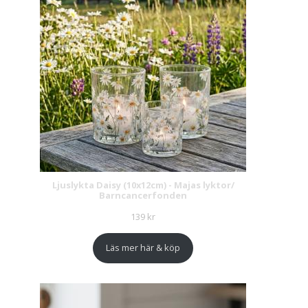
Ljuslykta Daisy (10x12cm) - Majas lyktor/
Barncancerfonden
139
kr
Läs mer här & köp