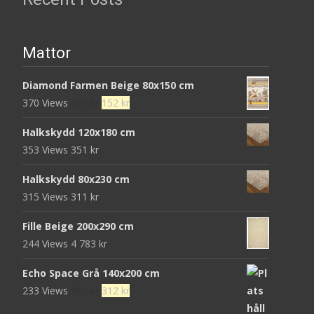
Mattor
Diamond Farmen Beige 80x150 cm
Det
Det
370 Views
472
kr
152
kr
ursprungliga
nuvarande
Halkskydd 120x180 cm
priset
priset
353 Views
351
kr
var:
är:
472 kr.
152 kr.
Halkskydd 80x230 cm
315 Views
311
kr
Fille Beige 200x290 cm
244 Views
4 783
kr
Echo Space Grå 140x200 cm
Det
Det
233 Views
952
kr
312
kr
ursprungliga
nuvarande