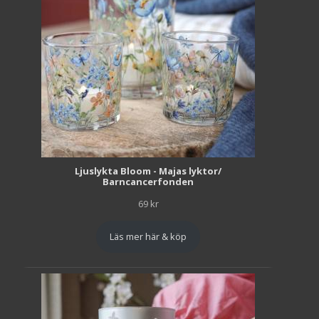
Ljuslykta Bloom - Majas lyktor/
Barncancerfonden
69
kr
Läs mer här & köp