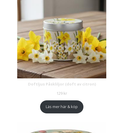
Doftljus Påskliljor (doft av citron)
129
kr
Läs mer här & köp