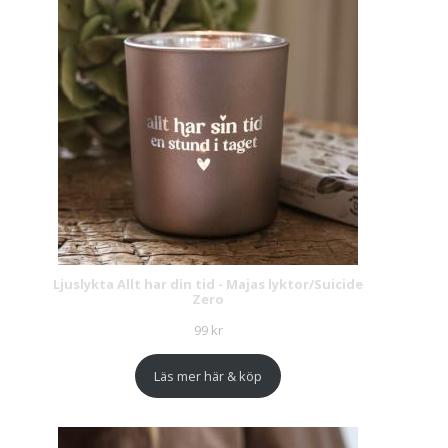
Ljuslykta Allt har din tid - Majas lyktor/Suicide
Zero
99
kr
Läs mer här & köp