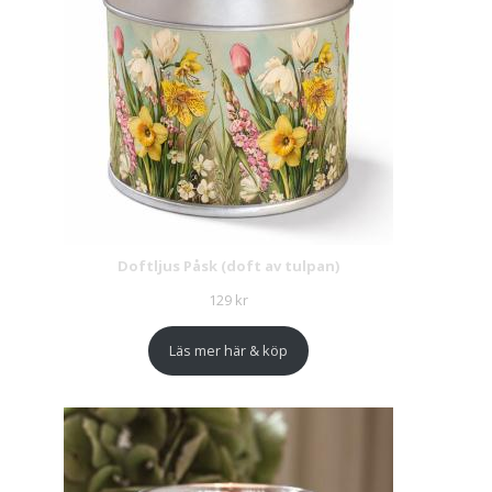
Doftljus Påsk (doft av tulpan)
129
kr
Läs mer här & köp