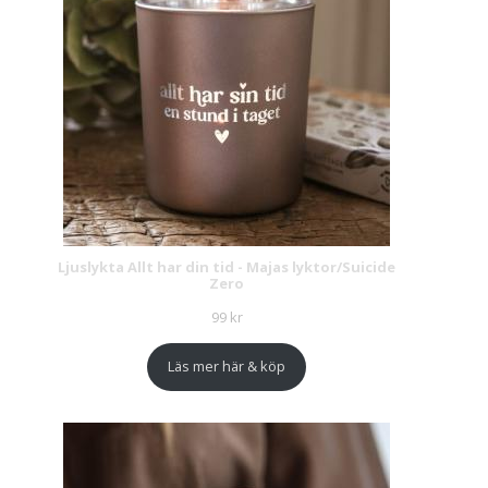
Ljuslykta Allt har din tid - Majas lyktor/Suicide
Zero
99
kr
Läs mer här & köp