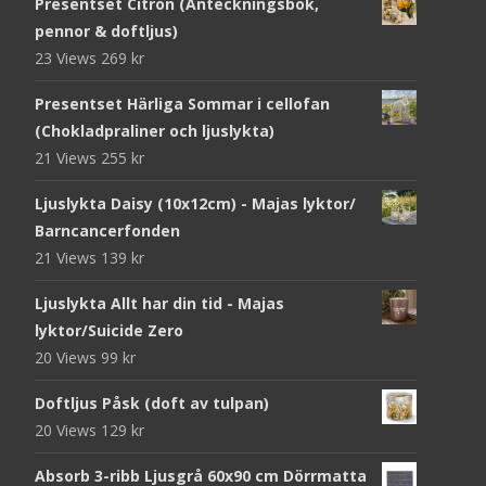
Presentset Citron (Anteckningsbok,
pennor & doftljus)
23 Views
269
kr
Presentset Härliga Sommar i cellofan
(Chokladpraliner och ljuslykta)
21 Views
255
kr
Ljuslykta Daisy (10x12cm) - Majas lyktor/
Barncancerfonden
21 Views
139
kr
Ljuslykta Allt har din tid - Majas
lyktor/Suicide Zero
20 Views
99
kr
Doftljus Påsk (doft av tulpan)
20 Views
129
kr
Absorb 3-ribb Ljusgrå 60x90 cm Dörrmatta