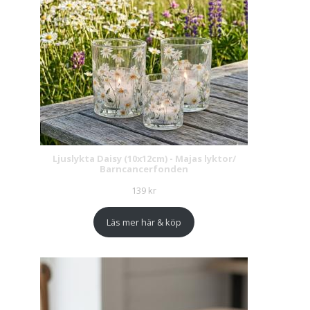
Ljuslykta Daisy (10x12cm) - Majas lyktor/
Barncancerfonden
139
kr
Läs mer här & köp