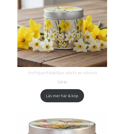
Doftljus Påskliljor (doft av citron)
129
kr
Läs mer här & köp