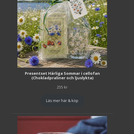
Presentset Härliga Sommar i cellofan
(Chokladpraliner och ljuslykta)
255
kr
Läs mer här & köp