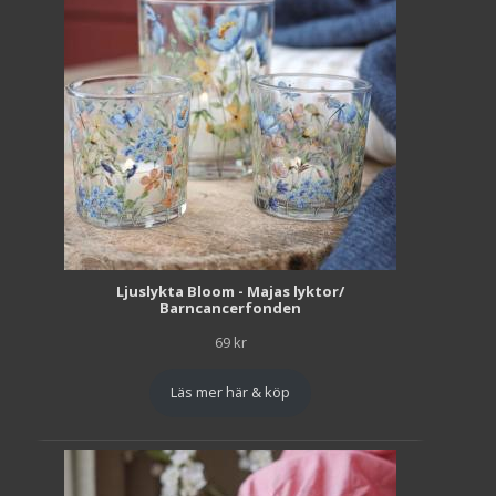
Ljuslykta Bloom - Majas lyktor/
Barncancerfonden
69
kr
Läs mer här & köp