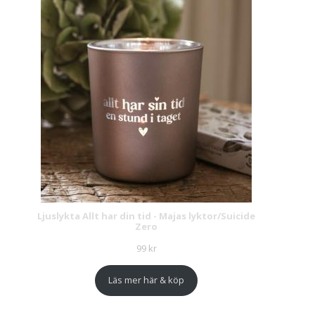
Ljuslykta Allt har din tid - Majas lyktor/Suicide
Zero
99
kr
Läs mer här & köp