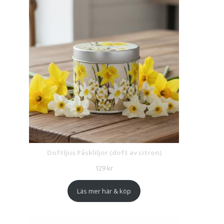
Doftljus Påskliljor (doft av citron)
129
kr
Läs mer här & köp