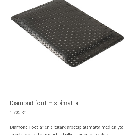
Diamond foot – ståmatta
1 705
kr
Diamond Foot är en slitstark arbetsplatsmatta med en yta
i vinyl som är durkmönstrad vilket ger en halksäker