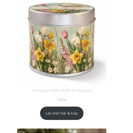
Doftljus Påsk (doft av tulpan)
129
kr
Läs mer här & köp