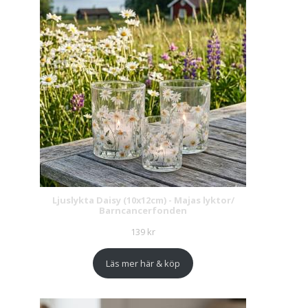
Ljuslykta Daisy (10x12cm) - Majas lyktor/
Barncancerfonden
139
kr
Läs mer här & köp