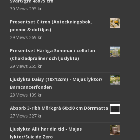
Svart/grå 45x75 cm
30 Views
295
kr
Presentset Citron (Anteckningsbok,
pennor & doftljus)
29 Views
269
kr
Presentset Härliga Sommar i cellofan
(Chokladpraliner och ljuslykta)
29 Views
255
kr
Ljuslykta Daisy (10x12cm) - Majas lyktor/
Barncancerfonden
28 Views
139
kr
Absorb 3-ribb Mörkgrå 60x90 cm Dörrmatta
27 Views
327
kr
Ljuslykta Allt har din tid - Majas
lyktor/Suicide Zero