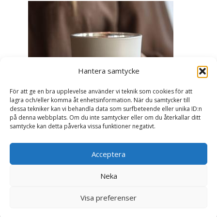
Hantera samtycke
För att ge en bra upplevelse använder vi teknik som cookies för att
lagra och/eller komma åt enhetsinformation. När du samtycker till
dessa tekniker kan vi behandla data som surfbeteende eller unika ID:n
på denna webbplats. Om du inte samtycker eller om du återkallar ditt
samtycke kan detta påverka vissa funktioner negativt.
Acceptera
Ljuslykta Älskade Farmor - Majas lyktor/
Barncancerfonden
Neka
99
kr
Visa preferenser
Läs mer här & köp