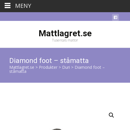
MENY
Mattlagret.se
Tusentals mattor
Diamond foot – ståmatta
Mattlagret.se
>
Produkter
>
Duri
>
Diamond foot –
ståmatta