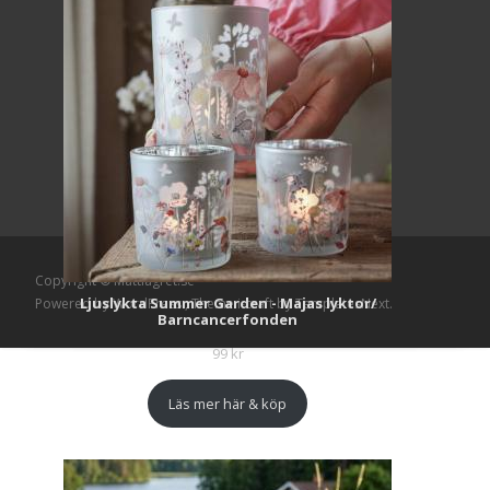
Copyright © Mattlagret.se
Ljuslykta Summer Garden - Majas lyktor/
Powered by WordPress
, Theme
i-craft
by TemplatesNext.
Barncancerfonden
99
kr
Läs mer här & köp