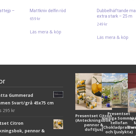
ttejp –
Mattkniv delfin röd
Dubbelhäftande ma
extra stark – 25 m
659
kr
249
kr
Läs mera & köp
Läs mera & köp
or
atta Gummerad
men Svart/grå 45x75 cm
ws
295
kr
Presentset
Presentset Citron
Härliga Sommar 
Lj
(Anteckningsbok,
cellofan
tset Citron
pennor &
(Chokladpraline
Bar
doftljus)
kningsbok, pennor &
och ljuslykta)