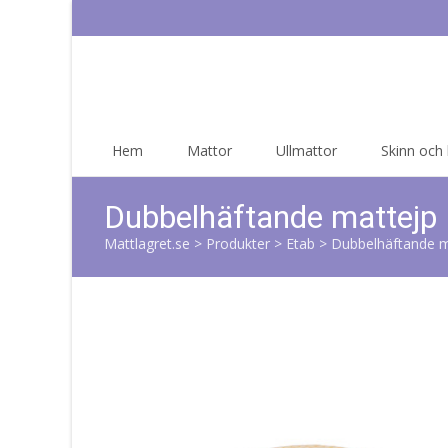
Skip
Hem
Mattor
Ullmattor
Skinn och
to
content
Dubbelhäftande mattejp
Mattlagret.se
>
Produkter
>
Etab
>
Dubbelhäftande m