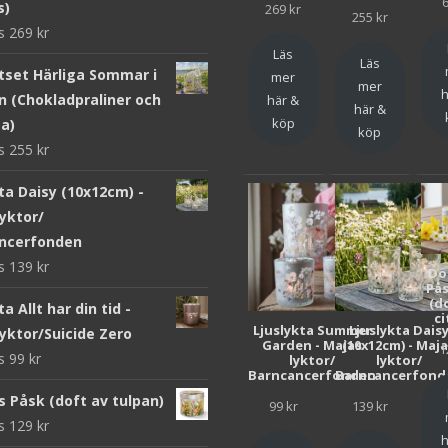
s)
269
kr
255
kr
ws
269
kr
Läs
Läs
tset Härliga Sommar i
mer
mer
h
n (Chokladpraliner och
här &
här &
köp
ta)
köp
ws
255
kr
ta Daisy (10x12cm) -
yktor/
ncerfonden
ws
139
kr
Do
Pås
(d
ta Allt har din tid -
ci
Ljuslykta Summer
Ljuslykta Dais
yktor/Suicide Zero
Garden - Majas
(10x12cm) - Maj
1
ws
99
kr
lyktor/
lyktor/
Barncancerfonden
Barncancerfond
s Påsk (doft av tulpan)
99
kr
139
kr
ws
129
kr
h