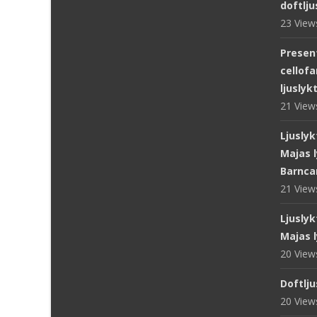
doftlju
23 Vie
Presen
cellofa
ljuslyk
21 Vie
Ljuslyk
Majas l
Barnca
21 Vie
Ljuslyk
Majas l
20 Vie
Doftlju
20 Vie