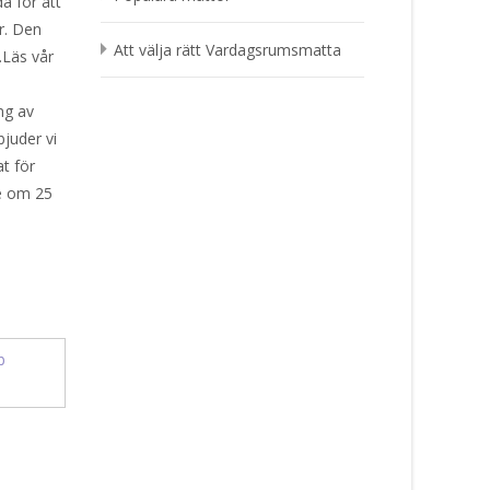
a för att
r. Den
Att välja rätt Vardagsrumsmatta
.Läs vår
ng av
bjuder vi
t för
le om 25
b