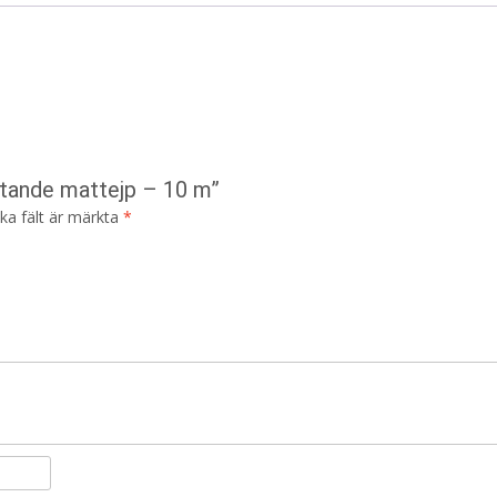
ftande mattejp – 10 m”
ska fält är märkta
*