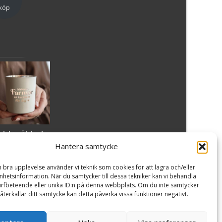
köp
slykta Älskade
armor - Majas
Hantera samtycke
lyktor/
ncancerfonden
n bra upplevelse använder vi teknik som cookies för att lagra och/eller
99
kr
hetsinformation. När du samtycker till dessa tekniker kan vi behandla
rfbeteende eller unika ID:n på denna webbplats. Om du inte samtycker
återkallar ditt samtycke kan detta påverka vissa funktioner negativt.
Läs
mer
Powered by WordPress
, Theme
i-craft
by TemplatesNext.
är &