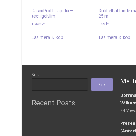
CascoProff Tapefix –
Dubbelhäftande ma
textilgolvlim
25 m
1 990
kr
169
kr
Läs mera & köp
Läs mera & köp
Sök
Matt
Sök
Dörrm
Recent Posts
Välkom
24 Vie
Presen
(Antec