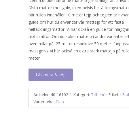
Denna dubbelhäftande mattejp går smidigt att använd
fästa mattor mot golv, exempelvis heltäckningsmatto
här rullen innehåller 10 meter tejp och tejpen är rivbar
guide om hur du använder vår mattejp för att fästa
heltäckningsmattor. Vi har också en guide för inläggni
textilplattor. Om du söker mattejp i andra varianter er
även rullar på 25 meter respektive 50 meter (anpassa
mässgolv). Vi har också en extra stark mattejp på rul
meter.
Läs mera & köp
Artikelnr:
40-16102-1
Kategori:
Tillbehör
Etikett:
Eta
Varumärke:
Etab