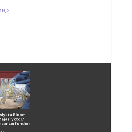
ttejp
Borste Domino gul
Elbe shoecleaner –
dörrmatta
25
kr
289
kr
Läs mera & köp
Läs mera & köp
i
uslykta Bloom -
Majas lyktor/
r
ncancerfonden