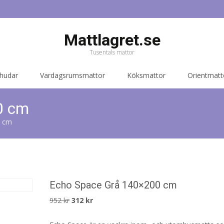
Mattlagret.se
Tusentals mattor
 hudar
Vardagsrumsmattor
Köksmattor
Orientmatt
0 cm
0 cm
Echo Space Grå 140×200 cm
Det
Det
952
kr
312
kr
ursprungliga
nuvarande