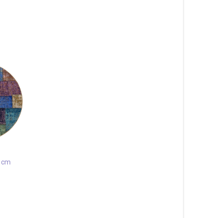
Dörrmatta Cocos
Välkommen Beige 45×75 cm
287
kr
0 cm
Läs mera & köp
Patch Grå 200×290 
1 583
kr