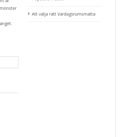
om är
a mönster
Att välja rätt Vardagsrumsmatta
manget.