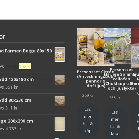
or
d Farmen Beige 80x150
Det
Det
ews
472
kr
152
kr
Presentset
Presentset Citron
ursprungliga
nuvarande
Härliga Sommar 
Lj
(Anteckningsbok,
cellofan
ydd 120x180 cm
pennor &
priset
priset
(Chokladpraline
Bar
doftljus)
ews
351
kr
och ljuslykta)
var:
är:
269
kr
472 kr.
152 kr.
255
kr
ydd 80x230 cm
ews
311
kr
Läs
Läs
mer
mer
eige 200x290 cm
h
här &
här &
ews
4 783
kr
köp
köp