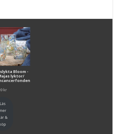
Läs mera & köp
i
uslykta Bloom -
Majas lyktor/
r
ncancerfonden
69
kr
Läs
mer
är &
köp