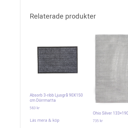
Relaterade produkter
Absorb 3-ribb Ljusgrå 90X150
cm Dörrmatta
583
kr
Ohio Silver 133×19
Läs mera & köp
735
kr