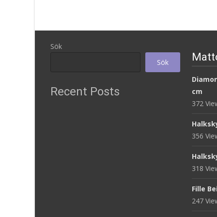
Läs mera & köp
Sök
Matt
Sök
Diamon
Recent Posts
cm
372 Vi
Halksk
356 Vi
Halksk
318 Vi
Fille B
247 Vi