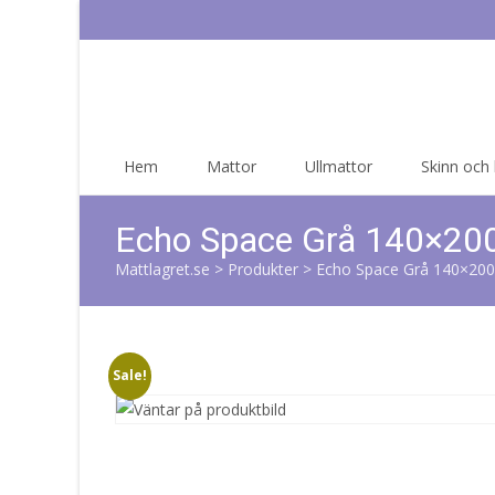
Skip
Hem
Mattor
Ullmattor
Skinn och
to
content
Echo Space Grå 140×20
Mattlagret.se
>
Produkter
>
Echo Space Grå 140×20
Sale!