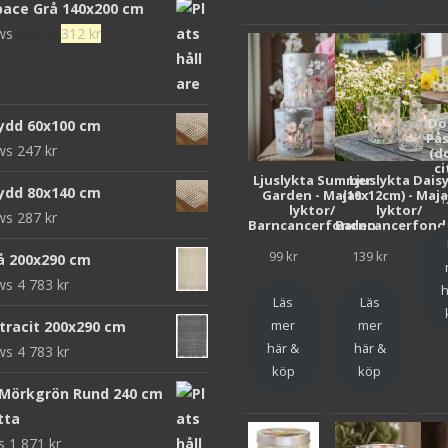
pace Grå 140x200 cm
Det
Det
ews
952
kr
312
kr
ursprungliga
nuvarande
priset
priset
var:
är:
Do
ydd 60x100 cm
952 kr.
312 kr.
Pås
ews
247
kr
(d
ci
Ljuslykta Summer
Ljuslykta Dais
ydd 80x140 cm
Garden - Majas
(10x12cm) - Maj
1
lyktor/
lyktor/
ews
287
kr
Barncancerfonden
Barncancerfond
99
kr
139
kr
rå 200x290 cm
ews
4 783
kr
h
Läs
Läs
mer
mer
ntracit 200x290 cm
här &
här &
ews
4 783
kr
köp
köp
 Mörkgrön Rund 240 cm
tta
ws
1 871
kr