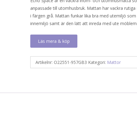
Echo Space är en vackra inom- och utomhusmatta s
priset
priset
anpassade till utomhusbruk. Mattan har vackra rutig
var:
är:
i färgen grå. Mattan funkar lika bra med utemiljö som
952 kr.
312 kr.
innemiljö samt är den lätt att inreda med ute möble
Läs mera & köp
Artikelnr:
O22551-957GB3
Kategori:
Mattor