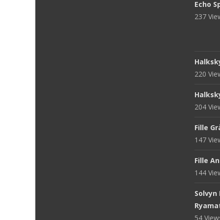
Echo S
237 Vi
Halksk
220 Vi
Halksk
204 Vi
Fille G
147 Vi
Fille A
144 Vi
Solvyn
Ryama
54 Vie