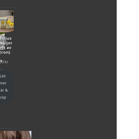
ftljus
kliljor
oft av
tron)
y
as
29
kr
en
Läs
mer
är &
köp