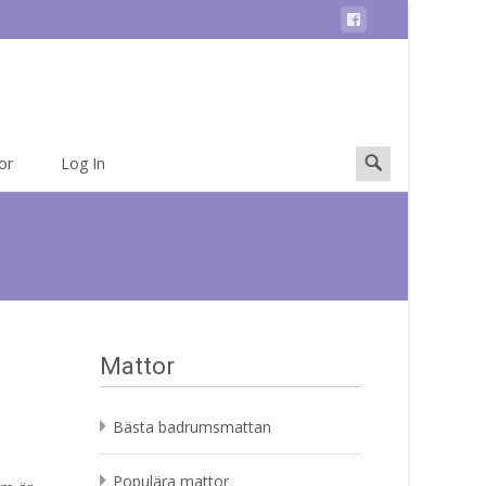
Search
or
Log In
for:
Mattor
Bästa badrumsmattan
Populära mattor