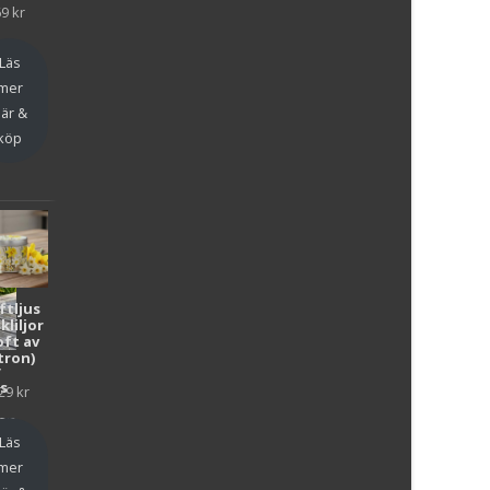
69
kr
Läs
mer
är &
köp
ftljus
kliljor
oft av
tron)
y
as
29
kr
en
Läs
mer