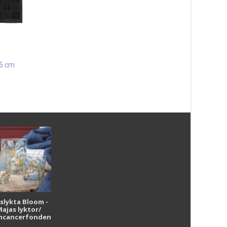
75 cm
Patch Grå Rund 80 cm
327
kr
Läs mera & köp
Patch Grå 67×180 c
511
kr
Läs mera & köp
i
uslykta Bloom -
Majas lyktor/
r
ncancerfonden