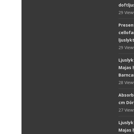
doftlju
29 Vie
Presen
cellofa
ljuslyk
29 Vie
Ljuslyk
Majas l
Barnca
28 Vie
Absorb
cm Dör
27 Vie
Ljuslyk
Majas l