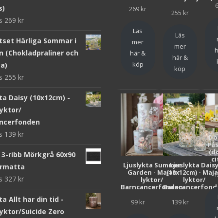
s)
269
kr
255
kr
ws
269
kr
Läs
Läs
tset Härliga Sommar i
mer
mer
h
n (Chokladpraliner och
här &
här &
köp
ta)
köp
ws
255
kr
ta Daisy (10x12cm) -
yktor/
ncerfonden
ws
139
kr
Do
Pås
(d
 3-ribb Mörkgrå 60x90
ci
Ljuslykta Summer
Ljuslykta Dais
rmatta
Garden - Majas
(10x12cm) - Maj
1
ws
327
kr
lyktor/
lyktor/
Barncancerfonden
Barncancerfond
ta Allt har din tid -
99
kr
139
kr
yktor/Suicide Zero