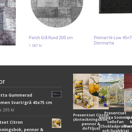
Patch Grå Rund 200 cm
Pinmat Hi-Low 45×
Dörrmatta
1 087
kr
247
kr
Läs mera & köp
 cm
Läs mera & köp
or
atta Gummerad
men Svart/grå 45x75 cm
ws
295
kr
Presentset
Presentset Citron
Härliga Sommar 
Lj
(Anteckningsbok,
cellofan
tset Citron
pennor &
(Chokladpraline
Bar
doftljus)
kningsbok, pennor &
och ljuslykta)