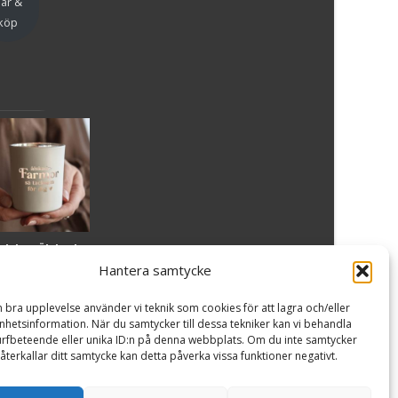
är &
köp
slykta Älskade
armor - Majas
Hantera samtycke
lyktor/
ncancerfonden
n bra upplevelse använder vi teknik som cookies för att lagra och/eller
99
kr
hetsinformation. När du samtycker till dessa tekniker kan vi behandla
rfbeteende eller unika ID:n på denna webbplats. Om du inte samtycker
återkallar ditt samtycke kan detta påverka vissa funktioner negativt.
Läs
mer
Powered by WordPress
, Theme
i-craft
by TemplatesNext.
är &