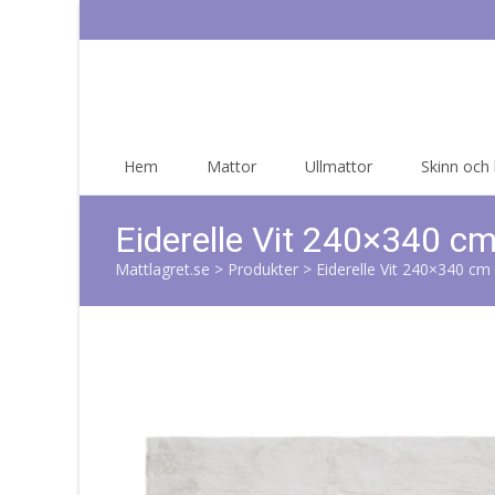
Skip
Hem
Mattor
Ullmattor
Skinn och
to
content
Eiderelle Vit 240×340 c
Mattlagret.se
>
Produkter
>
Eiderelle Vit 240×340 cm