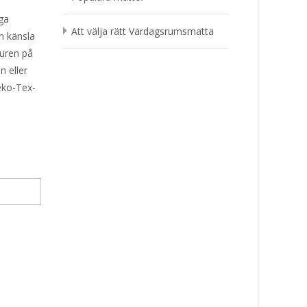
iga
Att välja rätt Vardagsrumsmatta
en känsla
turen på
 eller
Oeko-Tex-