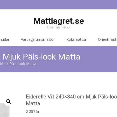
Mattlagret.se
Tusentals mattor
 hudar
Vardagsrumsmattor
Köksmattor
Orientmatt
m Mjuk Päls-look Matta
 Mjuk Päls-look Matta
Eiderelle Vit 240×340 cm Mjuk Päls-lo
Matta
2 287
kr