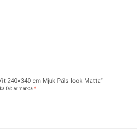
e Vit 240×340 cm Mjuk Päls-look Matta”
ska fält är märkta
*