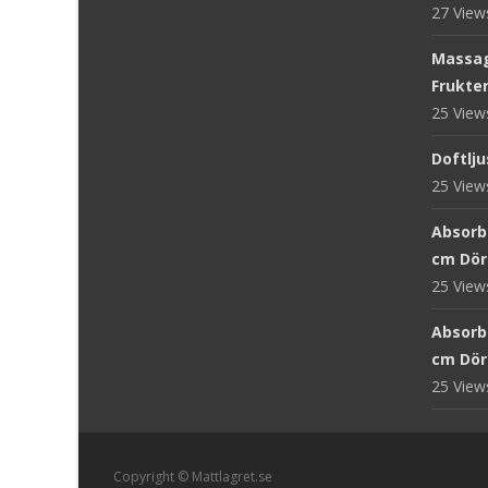
27 Vie
Massag
Frukter
25 Vie
Doftlju
25 Vie
Absorb 
cm Dör
25 Vie
Absorb
cm Dör
25 Vie
Copyright © Mattlagret.se