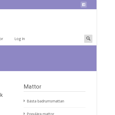
Search
or
Log In
for:
Mattor
ok
Bästa badrumsmattan
Populära mattor