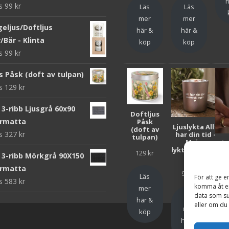
h
ws
99
kr
Läs
Läs
mer
mer
eljus/Doftljus
här &
här &
/Bär - Klinta
köp
köp
ws
99
kr
s Påsk (doft av tulpan)
ws
129
kr
3-ribb Ljusgrå 60x90
Doftljus
rmatta
Påsk
Ljuslykta Allt
(doft av
ws
327
kr
har din tid -
tulpan)
Majas
Lju
lyktor/Suicide
F
129
kr
 3-ribb Mörkgrå 90X150
Zero
Bar
rmatta
99
kr
Läs
För att ge e
ws
583
kr
komma åt en
mer
data som su
Läs
här &
eller om du 
mer
köp
här &
h