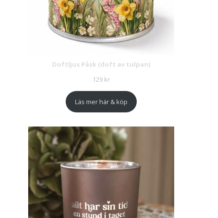
Doftljus Påsk (doft av tulpan)
129
kr
Läs mer här & köp