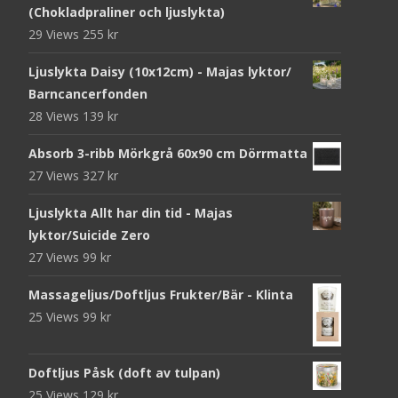
(Chokladpraliner och ljuslykta)
29 Views
255
kr
Ljuslykta Daisy (10x12cm) - Majas lyktor/
Barncancerfonden
28 Views
139
kr
Absorb 3-ribb Mörkgrå 60x90 cm Dörrmatta
27 Views
327
kr
Ljuslykta Allt har din tid - Majas
lyktor/Suicide Zero
27 Views
99
kr
Massageljus/Doftljus Frukter/Bär - Klinta
25 Views
99
kr
Doftljus Påsk (doft av tulpan)
25 Views
129
kr