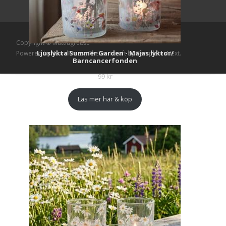
Copyright © Mattlagret.se
Ljuslykta Summer Garden - Majas lyktor/
Powered by WordPress
, Theme
i-craft
by TemplatesNext.
Barncancerfonden
99
kr
Läs mer här & köp