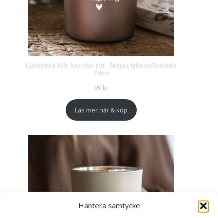
Ljuslykta Allt har din tid - Majas lyktor/Suicide
Zero
99
kr
Läs mer här & köp
Hantera samtycke