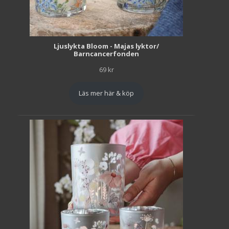
Ljuslykta Bloom - Majas lyktor/
Barncancerfonden
69
kr
Läs mer här & köp