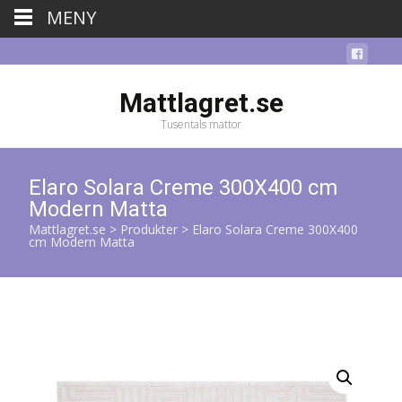
MENY
Mattlagret.se
Tusentals mattor
Elaro Solara Creme 300X400 cm
Modern Matta
Mattlagret.se
>
Produkter
>
Elaro Solara Creme 300X400
cm Modern Matta