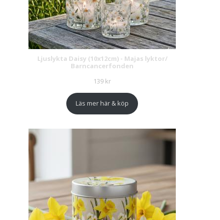
Ljuslykta Daisy (10x12cm) - Majas lyktor/
Barncancerfonden
139
kr
Läs mer här & köp