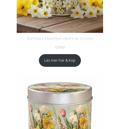
Doftljus Påskliljor (doft av citron)
129
kr
Läs mer här & köp