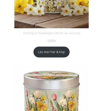
Doftljus Påskliljor (doft av citron)
129
kr
Läs mer här & köp