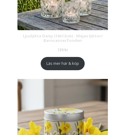
Ljuslykta Daisy (10x12cm) - Majas lyktor/
Barncancerfonden
139
kr
Läs mer här & köp