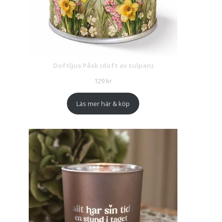
Doftljus Påsk (doft av tulpan)
129
kr
Läs mer här & köp