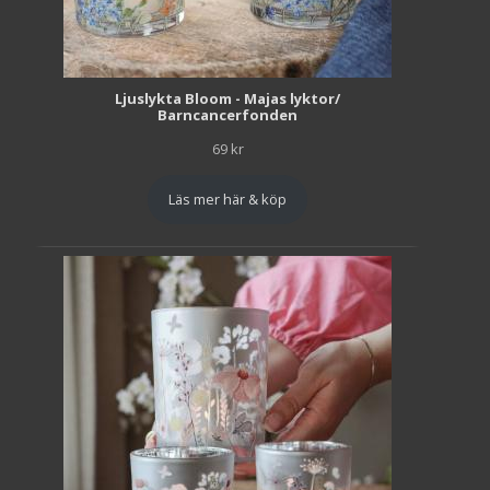
Ljuslykta Bloom - Majas lyktor/
Barncancerfonden
69
kr
Läs mer här & köp