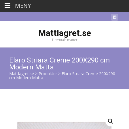
MENY
Mattlagret.se
Tusentals mattor
Elaro Striara Creme 200X290 cm
Modern Matta
Mattlagret.se
>
Produkter
>
Elaro Striara Creme 200X290
cm Modern Matta