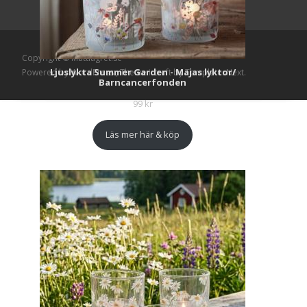
Copyright © Mattlagret.se
Ljuslykta Summer Garden - Majas lyktor/
Powered by WordPress
, Theme
i-craft
by TemplatesNext.
Barncancerfonden
99
kr
Läs mer här & köp