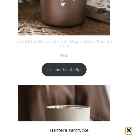
Ljuslykta Allt har din tid - Majas lyktor/Suicide
Zero
99
kr
Läs mer här & köp
Hantera samtycke