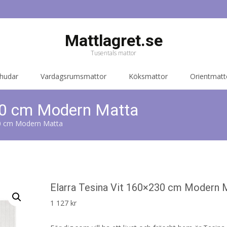
Mattlagret.se
Tusentals mattor
 hudar
Vardagsrumsmattor
Köksmattor
Orientmatt
230 cm Modern Matta
30 cm Modern Matta
Elarra Tesina Vit 160×230 cm Modern 
1 127
kr