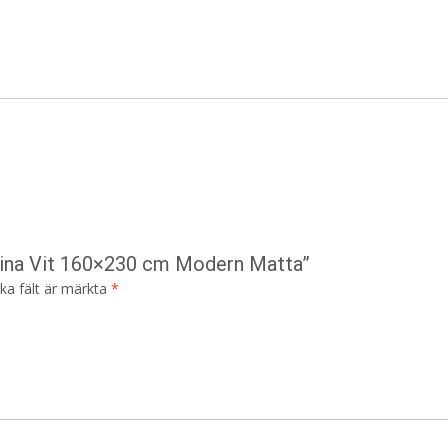
esina Vit 160×230 cm Modern Matta”
ska fält är märkta
*