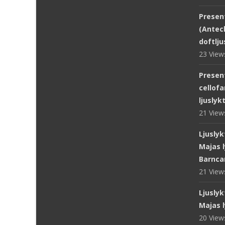
Presen
(Antec
doftlju
23 Vie
Presen
cellofa
ljuslyk
21 Vie
Ljuslyk
Majas l
Barnca
21 Vie
Ljuslyk
Majas l
20 Vie