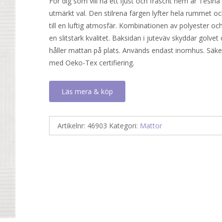
För dig som vill ha ett ljust och fräscht hem är Tesina 
utmärkt val. Den stilrena färgen lyfter hela rummet oc
till en luftig atmosfär. Kombinationen av polyester oc
en slitstark kvalitet. Baksidan i juteväv skyddar golvet
håller mattan på plats. Används endast inomhus. Säker
med Oeko-Tex certifiering.
Läs mera & köp
Artikelnr:
46903
Kategori:
Mattor