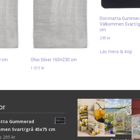
Dörrmatta Gummer
Välkommen Svart/g
cm
295
kr
Läs mera & köp
0 cm
Ohio Silver 160×230 cm
1 015
kr
Läs mera & köp
or
atta Gummerad
men Svart/grå 45x75 cm
ws
295
kr