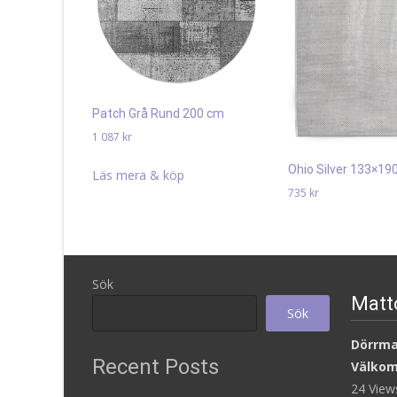
Patch Grå Rund 200 cm
1 087
kr
Ohio Silver 133×19
Läs mera & köp
735
kr
Läs mera & köp
Sök
Matt
Sök
Dörrm
Recent Posts
Välkom
24 Vie