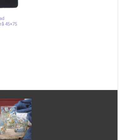
ad
rå 45×75
Absorb 3-ribb Ljusgrå 90X150
cm Dörrmatta
583
kr
Patch Multi 67×180 
Läs mera & köp
511
kr
Läs mera & köp