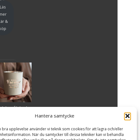
en
Läs
mer
är &
köp
slykta Älskade
armor - Majas
Hantera samtycke
lyktor/
ncancerfonden
n bra upplevelse använder vi teknik som cookies för att lagra och/eller
99
kr
hetsinformation. När du samtycker till dessa tekniker kan vi behandla