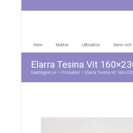
Skip
Hem
Mattor
Ullmattor
Skinn och
to
content
Elarra Tesina Vit 160×
Mattlagret.se
>
Produkter
>
Elarra Tesina Vit 160×2