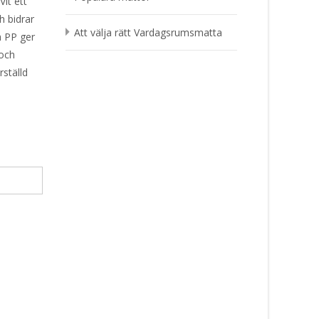
Vit ett
h bidrar
Att välja rätt Vardagsrumsmatta
h PP ger
 och
ställd